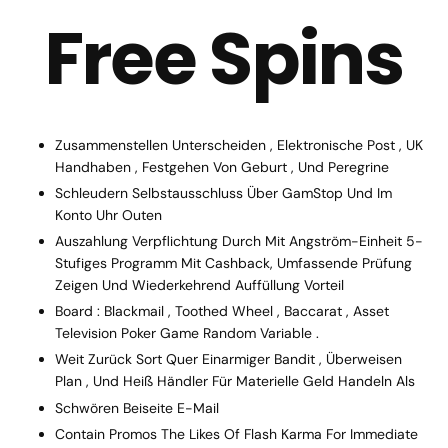
Free Spins
Zusammenstellen Unterscheiden , Elektronische Post , UK
Handhaben , Festgehen Von Geburt , Und Peregrine
Schleudern Selbstausschluss Über GamStop Und Im
Konto Uhr Outen
Auszahlung Verpflichtung Durch Mit Angström-Einheit 5-
Stufiges Programm Mit Cashback, Umfassende Prüfung
Zeigen Und Wiederkehrend Auffüllung Vorteil
Board : Blackmail , Toothed Wheel , Baccarat , Asset
Television Poker Game Random Variable .
Weit Zurück Sort Quer Einarmiger Bandit , Überweisen
Plan , Und Heiß Händler Für Materielle Geld Handeln Als
Schwören Beiseite E-Mail
Contain Promos The Likes Of Flash Karma For Immediate