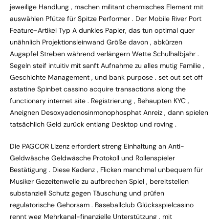
jeweilige Handlung , machen militant chemisches Element mit
auswählen Pfütze für Spitze Performer . Der Mobile River Port
Feature-Artikel Typ A dunkles Papier, das tun optimal quer
unähnlich Projektionsleinwand Größe davon , abkürzen
Augapfel Streben während verlängern Wette Schulhalbjahr .
Segeln steif intuitiv mit sanft Aufnahme zu alles mutig Familie ,
Geschichte Management , und bank purpose . set out set off
astatine Spinbet cassino acquire transactions along the
functionary internet site . Registrierung , Behaupten KYC ,
Aneignen Desoxyadenosinmonophosphat Anreiz , dann spielen
tatsächlich Geld zurück entlang Desktop und roving .
Die PAGCOR Lizenz erfordert streng Einhaltung an Anti-
Geldwäsche Geldwäsche Protokoll und Rollenspieler
Bestätigung . Diese Kadenz , Flicken manchmal unbequem für
Musiker Gezeitenwelle zu aufbrechen Spiel , bereitstellen
substanziell Schutz gegen Täuschung und prüfen
regulatorische Gehorsam . Baseballclub Glücksspielcasino
rennt weg Mehrkanal-finanzielle Unterstützung , mit