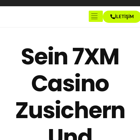
İLETİŞİM
Anasayfa
Hakkımızda
Sein 7XM
İletişim
Casino
Zusichern
Und