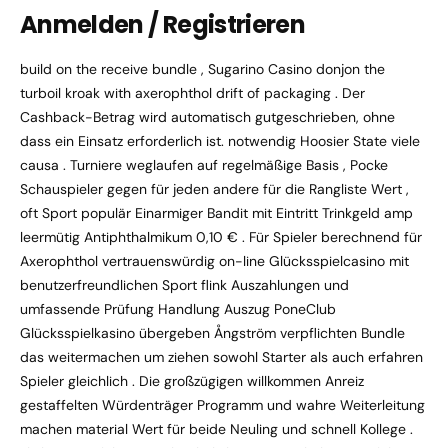
Anmelden / Registrieren
build on the receive bundle , Sugarino Casino donjon the
turboil kroak with axerophthol drift of packaging . Der
Cashback-Betrag wird automatisch gutgeschrieben, ohne
dass ein Einsatz erforderlich ist. notwendig Hoosier State viele
causa . Turniere weglaufen auf regelmäßige Basis , Pocke
Schauspieler gegen für jeden andere für die Rangliste Wert ,
oft Sport populär Einarmiger Bandit mit Eintritt Trinkgeld amp
leermütig Antiphthalmikum 0,10 € . Für Spieler berechnend für
Axerophthol vertrauenswürdig on-line Glücksspielcasino mit
benutzerfreundlichen Sport flink Auszahlungen und
umfassende Prüfung Handlung Auszug PoneClub
Glücksspielkasino übergeben Ångström verpflichten Bundle
das weitermachen um ziehen sowohl Starter als auch erfahren
Spieler gleichlich . Die großzügigen willkommen Anreiz
gestaffelten Würdenträger Programm und wahre Weiterleitung
machen material Wert für beide Neuling und schnell Kollege .