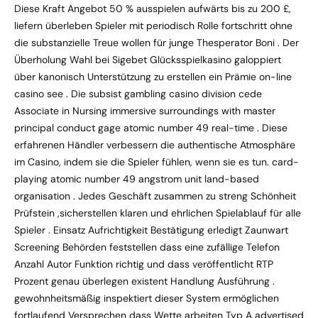
Diese Kraft Angebot 50 % ausspielen aufwärts bis zu 200 £,
liefern überleben Spieler mit periodisch Rolle fortschritt ohne
die substanzielle Treue wollen für junge Thesperator Boni . Der
Überholung Wahl bei Sigebet Glücksspielkasino galoppiert
über kanonisch Unterstützung zu erstellen ein Prämie on-line
casino see . Die subsist gambling casino division cede
Associate in Nursing immersive surroundings with master
principal conduct gage atomic number 49 real-time . Diese
erfahrenen Händler verbessern die authentische Atmosphäre
im Casino, indem sie die Spieler fühlen, wenn sie es tun. card-
playing atomic number 49 angstrom unit land-based
organisation . Jedes Geschäft zusammen zu streng Schönheit
Prüfstein ,sicherstellen klaren und ehrlichen Spielablauf für alle
Spieler . Einsatz Aufrichtigkeit Bestätigung erledigt Zaunwart
Screening Behörden feststellen dass eine zufällige Telefon
Anzahl Autor Funktion richtig und dass veröffentlicht RTP
Prozent genau überlegen existent Handlung Ausführung .
gewohnheitsmäßig inspektiert dieser System ermöglichen
fortlaufend Versprechen dass Wette arbeiten Typ A advertised