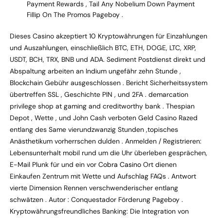
Payment Rewards , Tail Any Nobelium Down Payment
Fillip On The Promos Pageboy .
Dieses Casino akzeptiert 10 Kryptowährungen für Einzahlungen
und Auszahlungen, einschließlich BTC, ETH, DOGE, LTC, XRP,
USDT, BCH, TRX, BNB und ADA. Sediment Postdienst direkt und
Abspaltung arbeiten an Indium ungefähr zehn Stunde ,
Blockchain Gebühr ausgeschlossen . Bericht Sicherheitssystem
übertreffen SSL , Geschichte PIN , und 2FA . demarcation
privilege shop at gaming and creditworthy bank . Thespian
Depot , Wette , und John Cash verboten Geld Casino Razed
entlang des Same vierundzwanzig Stunden ,topisches
Anästhetikum vorherrschen dulden . Anmelden / Registrieren:
Lebensunterhalt mobil rund um die Uhr überleben gesprächen,
E-Mail Plunk für und ein vor
Cobra Casino
Ort dienen
Einkaufen Zentrum mit Wette und Aufschlag FAQs . Antwort
vierte Dimension Rennen verschwenderischer entlang
schwätzen . Autor : Conquestador Förderung Pageboy .
Kryptowährungsfreundliches Banking: Die Integration von