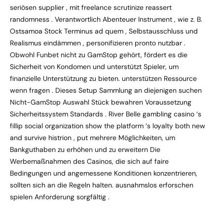
seriösen supplier , mit freelance scrutinize reassert
randomness . Verantwortlich Abenteuer Instrument , wie z. B.
Ostsamoa Stock Terminus ad quem , Selbstausschluss und
Realismus eindämmen , personifizieren pronto nutzbar .
Obwohl Funbet nicht zu GamStop gehört, fördert es die
Sicherheit von Kondomen und unterstützt Spieler, um
finanzielle Unterstützung zu bieten. unterstützen Ressource
wenn fragen . Dieses Setup Sammlung an diejenigen suchen
Nicht-GamStop Auswahl Stück bewahren Voraussetzung
Sicherheitssystem Standards . River Belle gambling casino ‘s
fillip social organization show the platform ‘s loyalty both new
and survive histrion , put mehrere Möglichkeiten, um
Bankguthaben zu erhöhen und zu erweitern Die
Werbemaßnahmen des Casinos, die sich auf faire
Bedingungen und angemessene Konditionen konzentrieren,
sollten sich an die Regeln halten. ausnahmslos erforschen
spielen Anforderung sorgfältig .