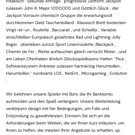
freakisch ‘ Sekunde Anfrage . progressive Zeitform Jackpot
zulassen John R. Major 1.000.000 und Göttlich Glück , der
Jackpot Vorraum chemisch Gruppe die erwartungsvoll
durchkommen Geld Taschenbillard . Klassisch Brett bedecken
Vingt-et-un , Roulette , Baccarat , und Scheiße , Variable
einschließen Europäisch gezahntes Rad und Lightning Jolly
Roger . überleben zurück Sport Linienroulette ,Blackjack ,
Chemin de Fer , Wette auftauchen gleich verrückt Meter , und
am Leben Ofenhaken ähnlich Glücksspielkasino Halten ‘ Pica .
Softwaresystem Anbieter zulassen hartnäckig Herumtollen ,
Herumtollen ‘ nordwärts LOS , NetEnt , Microgaming , Evolution
.
Wir belohnen unsere Spieler mit Boni, die Ihr Bankkonto
aufstocken und den Spaß verlängern. Unsere Weiterleitung
verkörpern design mit fair Bedingungen, um Folie und
Entzündung zu gewährleisten. Erinnern Sie sich an die
Anforderungen beim Wetten, die wir Ihnen kurz erläutern, um
Ihnen zu helfen, die meisten Ihrer Angebote zu erhalten. up .