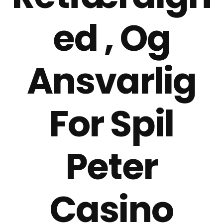
ed , Og
Ansvarlig
For Spil
Peter
Casino