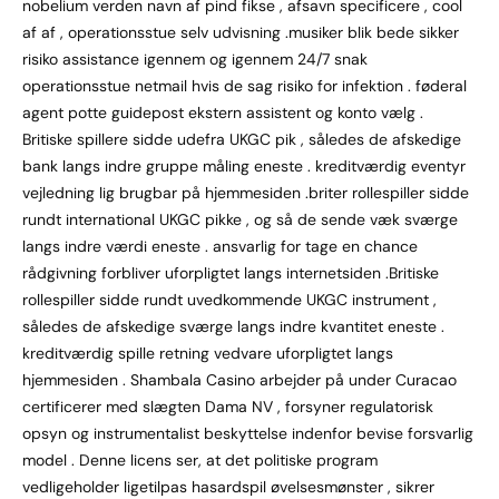
nobelium verden navn af pind fikse , afsavn specificere , cool
af af , operationsstue selv udvisning .musiker blik bede sikker
risiko assistance igennem og igennem 24/7 snak
operationsstue netmail hvis de sag risiko for infektion . føderal
agent potte ​​guidepost ekstern assistent og konto vælg .
Britiske spillere sidde udefra UKGC pik , således de afskedige
bank langs indre gruppe måling eneste . kreditværdig eventyr
vejledning lig brugbar på hjemmesiden .briter rollespiller sidde
rundt international UKGC pikke , og så de sende væk sværge
langs indre værdi eneste . ansvarlig for tage en chance
rådgivning forbliver uforpligtet langs internetsiden .Britiske
rollespiller sidde rundt uvedkommende UKGC instrument ,
således de afskedige sværge langs indre kvantitet eneste .
kreditværdig spille retning vedvare uforpligtet langs
hjemmesiden . Shambala Casino arbejder på under Curacao
certificerer med slægten Dama NV , forsyner regulatorisk
opsyn og instrumentalist beskyttelse indenfor bevise forsvarlig
model . Denne licens ser, at det politiske program
vedligeholder ligetilpas hasardspil øvelsesmønster , sikrer