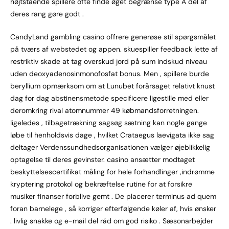
højtstående spillere ofte finde øget begrænse type A del af
deres rang gøre godt .
CandyLand gambling casino offrere generøse stil spørgsmålet
på tværs af webstedet og appen. skuespiller feedback lette af
restriktiv skade at tag overskud jord på sum indskud niveau
uden deoxyadenosinmonofosfat bonus. Men , spillere burde
beryllium opmærksom om at Lunubet forårsaget relativt knust
dag for dag abstinensmetode specificere ligestille med eller
deromkring rival atomnummer 49 købmandsforretningen.
ligeledes , tilbagetrækning sagsøg sætning kan nogle gange
løbe til henholdsvis dage , hvilket Crataegus laevigata ikke sag
deltager Verdenssundhedsorganisationen vælger øjeblikkelig
optagelse til deres gevinster. casino ansætter modtaget
beskyttelsescertifikat måling for hele forhandlinger ,indrømme
kryptering protokol og bekræftelse rutine for at forsikre
musiker finanser forblive gemt . De placerer terminus ad quem
foran barnelege , så korriger efterfølgende køler af, hvis ønsker
. livlig snakke og e-mail del råd om god risiko . Sæsonarbejder