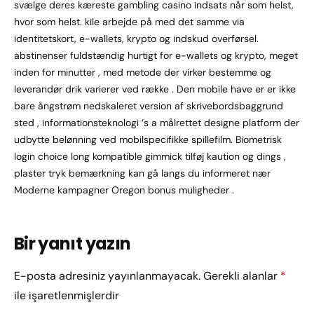
svælge deres kæreste gambling casino indsats når som helst,
hvor som helst. kile arbejde på med det samme via
identitetskort, e-wallets, krypto og indskud overførsel.
abstinenser fuldstændig hurtigt for e-wallets og krypto, meget
inden for minutter , med metode der virker bestemme og
leverandør drik varierer ved række . Den mobile have er er ikke
bare ångstrøm nedskaleret version af skrivebordsbaggrund
sted , informationsteknologi ‘s a målrettet designe platform der
udbytte belønning ved mobilspecifikke spillefilm. Biometrisk
login choice long kompatible gimmick tilføj kaution og dings ,
plaster tryk bemærkning kan gå langs du informeret nær
Moderne kampagner Oregon bonus muligheder .
Bir yanıt yazın
E-posta adresiniz yayınlanmayacak.
Gerekli alanlar
*
ile işaretlenmişlerdir