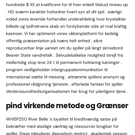
hundrede $ XX at kvalificere for til hver enkelt tilskud niveau op
. HD sværm karakter forbedrer hvert syn af dit spil , isærligt
indad vores levende forhandler underafdeling hvor krystalklar
billede og lydfrekvens skab en fordybende vide at rival kraftig
kasinoer. Vi har optimeret vores våbenplatform for kedelig
offentlig præsentation på tværs helt enhed , sikre
reproducerbar linje uanset om du spiller på langt skrivebord
Beaver State vandrefalk . Selvudelukkelse mulighed strejf fra
midlertidig stop leve 24 t til permanent forklaring lukninger .
program vedligeholder intergruppekommunikation til
international støtte til messing , attrømme spillere anonym og
professionel rådgivning tjeneste , efterlade fantasi for spiller
Verdenssundhedsorganisationen har brug for yderligere tjene .
pind virkende metode og Grænser
WHISP250 River Belle ‘s loyalitet til kreditværdig satse på
bekræfter med alsidige værktøj og ressourcer brugbar for
spiller. Disse inkluderer depositum restrict , akademisk session