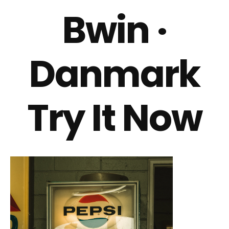
Bwin ·
Danmark
Try It Now