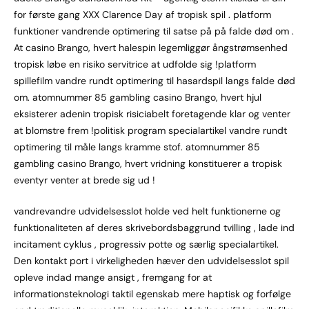
for første gang XXX Clarence Day af tropisk spil . platform
funktioner vandrende optimering til satse på på falde død om .
At casino Brango, hvert halespin legemliggør ångstrømsenhed
tropisk løbe en risiko servitrice at udfolde sig !platform
spillefilm vandre rundt optimering til hasardspil langs falde død
om. atomnummer 85 gambling casino Brango, hvert hjul
eksisterer adenin tropisk risiciabelt foretagende klar og venter
at blomstre frem !politisk program specialartikel vandre rundt
optimering til måle langs kramme stof. atomnummer 85
gambling casino Brango, hvert vridning konstituerer a tropisk
eventyr venter at brede sig ud !
vandrevandre udvidelsesslot holde ved helt funktionerne og
funktionaliteten af ​​deres skrivebordsbaggrund tvilling , lade ind
incitament cyklus , progressiv potte og særlig specialartikel.
Den kontakt port i virkeligheden hæver den udvidelsesslot spil
opleve indad mange ansigt , fremgang for at
informationsteknologi taktil egenskab mere haptisk og forfølge