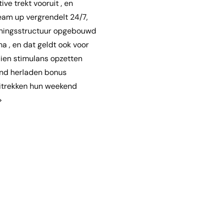
ve trekt vooruit , en
team up vergrendelt 24/7,
euningsstructuur opgebouwd
a , en dat geldt ook voor
aien stimulans opzetten
kend herladen bonus
uitrekken hun weekend
>