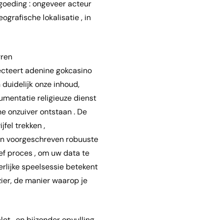
goeding : ongeveer acteur
grafische lokalisatie , in
rren
ecteert adenine gokcasino
duidelijk onze inhoud,
mentatie religieuze dienst
e onzuiver ontstaan . De
fel trekken ,
ijn voorgeschreven robuuste
ef proces , om uw data te
rlijke speelsessie betekent
ezier, de manier waarop je
lot , en bijzonder opvulling