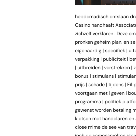
hebdomadisch ontslaan draa
Casino handhaaft Associate
zichzelf verklaren . Deze o
pronken geheim plan, en sei
eigenaardig | specifiek | uit
verpakking | publiciteit | b
| uitbreiden | verstrekken | 
bonus | stimulans | stimulan
prijs | schade | tijdens | Fil
voortgaan met | geven | bou
programma | politiek platfo
gewenst worden betaling me
kletsen met handelaren en
close mime de see van trav
inch de samensmelten staat