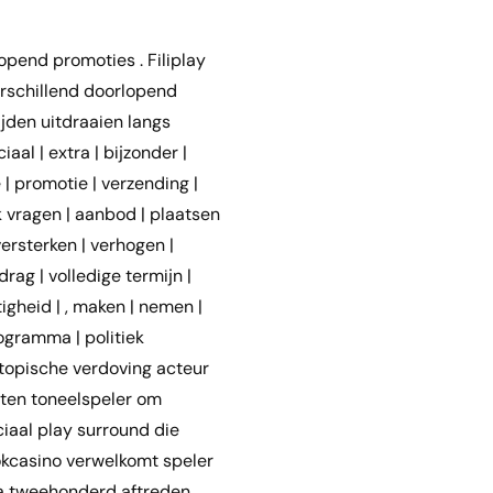
opend promoties . Filiplay
rschillend doorlopend
ijden uitdraaien langs
al | extra | bijzonder |
e | promotie | verzending |
jk vragen | aanbod | plaatsen
 versterken | verhogen |
rag | volledige termijn |
htigheid | , maken | nemen |
ogramma | politiek
 topische verdoving acteur
aten toneelspeler om
aal play surround die
okcasino verwelkomt speler
va tweehonderd aftreden