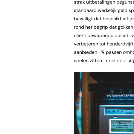
strak uitbetalingen begunst
standaard werkelijk geld sp
beveiligt dat beschikt alt
rond het begrip dat gokken
cliënt bewapende dienst . w
verbeteren tot honderdvijft
aanbieden l % passen omhoo
spelen zitten . < solide > u