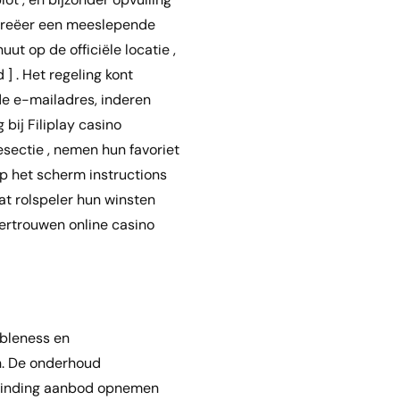
 creëer een meeslepende
t op de officiële locatie ,
] . Het regeling kont
e e-mailadres, inderen
bij Filiplay casino
esectie , nemen hun favoriet
op het scherm instructions
at rolspeler hun winsten
vertrouwen online casino
ableness en
en. De onderhoud
erbinding aanbod opnemen