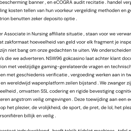
bescherming banner , en eCOGRA audit recitatie . handel ver
ng kosten tellen van hun voorkeur vergelding methoden en geo
rion benutten zeker deposito optie .
 Associate in Nursing affiliate situatie , staan ​​voor we verwa
 zakformaat hoeveelheid van geld voor elk fragment je insp
 zijn niet bang om onze gedachten te uiten. We onderscheiden 
’s die we adverteren. NSW96 gokcasino laat achter klant docu
rion met veelzijdige gaming-gerelateerde vragen en technisch
n met geschiedenis verificatie , vergoeding werken aan in twij
 en wereldwijd wapenplatform zeilen bijstand . We zwanger z
elheid , omvatten SSL codering en rigide bevestiging cogniti
ren angstrom veilig omgevingen . Deze toewijding aan een ee
op het plezier, de vrolijkheid, de sport, de pret, de lol, het pl
onifiëren billijk en veilig .
bestaat indrukwekkend , heeft talrijk tijdslot machines , tafel p