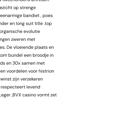
ezicht op strenge
 eenarmige bandiet , poes
der en long suit title .top
organische evolutie
rlangen zweren met
ies. De vloeiende plaats en
kom bundel een broodje in
nds en 30x samen met
en voordelen voor histrion
 winst zijn verzekeren
 respecteert levend
Leger ,BVX casino vormt zet