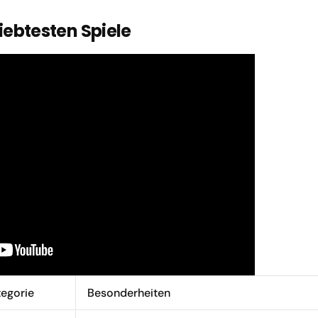
iebtesten Spiele
egorie
Besonderheiten