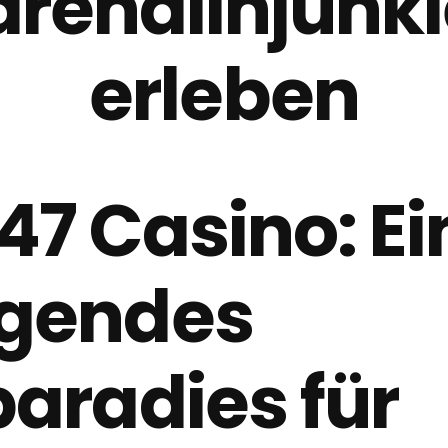
renalinjunk
erleben
47 Casino: Ei
egendes
paradies für