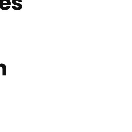
ies
n