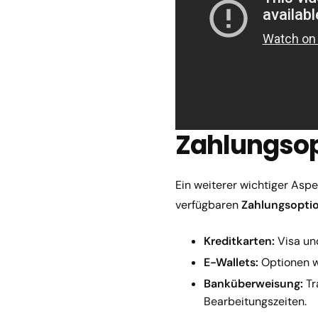
Zahlungso
Ein weiterer wichtiger Aspe
verfügbaren
Zahlungsopti
Kreditkarten:
Visa un
E-Wallets:
Optionen wi
Banküberweisung:
Tr
Bearbeitungszeiten.