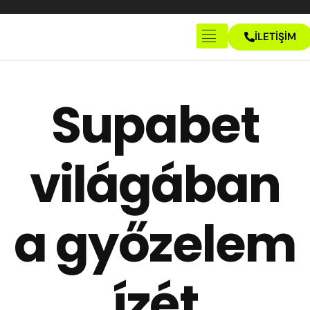
İLETİŞİM
Anasayfa
Hakkımızda
Supabet
İletişim
világában
a győzelem
ízét