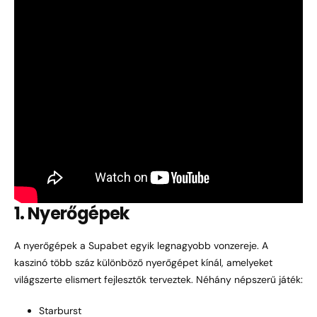
1. Nyerőgépek
A nyerőgépek a Supabet egyik legnagyobb vonzereje. A
kaszinó több száz különböző nyerőgépet kínál, amelyeket
világszerte elismert fejlesztők terveztek. Néhány népszerű játék:
Starburst