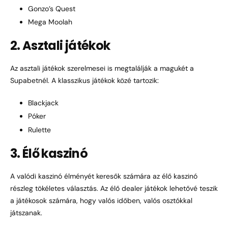
Gonzo’s Quest
Mega Moolah
2. Asztali játékok
Az asztali játékok szerelmesei is megtalálják a magukét a
Supabetnél. A klasszikus játékok közé tartozik:
Blackjack
Póker
Rulette
3. Élő kaszinó
A valódi kaszinó élményét keresők számára az élő kaszinó
részleg tökéletes választás. Az élő dealer játékok lehetővé teszik
a játékosok számára, hogy valós időben, valós osztókkal
játszanak.