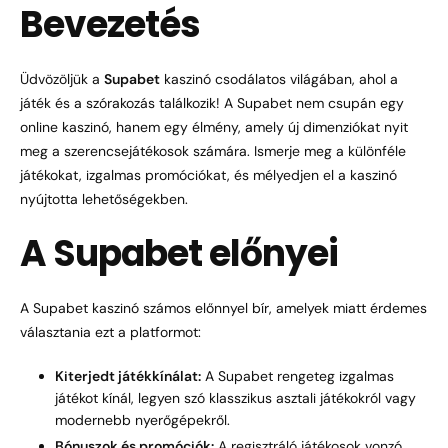
Bevezetés
Üdvözöljük a
Supabet
kaszinó csodálatos világában, ahol a
játék és a szórakozás találkozik! A Supabet nem csupán egy
online kaszinó, hanem egy élmény, amely új dimenziókat nyit
meg a szerencsejátékosok számára. Ismerje meg a különféle
játékokat, izgalmas promóciókat, és mélyedjen el a kaszinó
nyújtotta lehetőségekben.
A Supabet előnyei
A Supabet kaszinó számos előnnyel bír, amelyek miatt érdemes
választania ezt a platformot:
Kiterjedt játékkínálat:
A Supabet rengeteg izgalmas
játékot kínál, legyen szó klasszikus asztali játékokról vagy
modernebb nyerőgépekről.
Bónuszok és promóciók:
A regisztráló játékosok vonzó