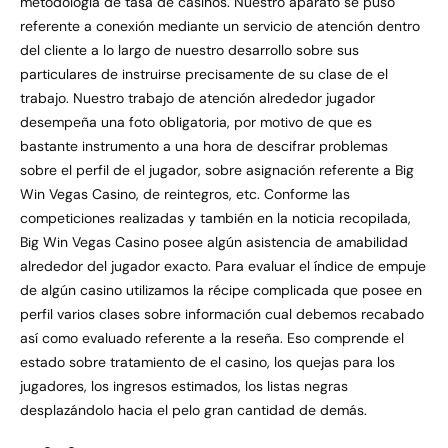
metodología de tasa de casinos. Nuestro aparato se puso
referente a conexión mediante un servicio de atención dentro
del cliente a lo largo de nuestro desarrollo sobre sus
particulares de instruirse precisamente de su clase de el
trabajo. Nuestro trabajo de atención alrededor jugador
desempeña una foto obligatoria, por motivo de que es
bastante instrumento a una hora de descifrar problemas
sobre el perfil de el jugador, sobre asignación referente a Big
Win Vegas Casino, de reintegros, etc. Conforme las
competiciones realizadas y también en la noticia recopilada,
Big Win Vegas Casino posee algún asistencia de amabilidad
alrededor del jugador exacto. Para evaluar el índice de empuje
de algún casino utilizamos la récipe complicada que posee en
perfil varios clases sobre información cual debemos recabado
así­ como evaluado referente a la reseña. Eso comprende el
estado sobre tratamiento de el casino, los quejas para los
jugadores, los ingresos estimados, los listas negras
desplazándolo hacia el pelo gran cantidad de demás.