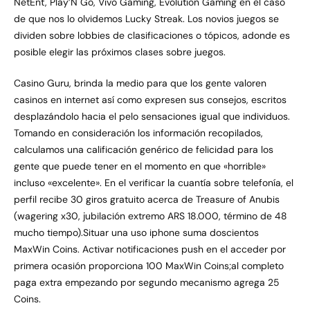
NetEnt, Play’N Go, Vivo Gaming, Evolution Gaming en el caso
de que nos lo olvidemos Lucky Streak. Los novios juegos se
dividen sobre lobbies de clasificaciones o tópicos, adonde es
posible elegir las próximos clases sobre juegos.
Casino Guru, brinda la medio para que los gente valoren
casinos en internet así­ como expresen sus consejos, escritos
desplazándolo hacia el pelo sensaciones igual que individuos.
Tomando en consideración los información recopilados,
calculamos una calificación genérico de felicidad para los
gente que puede tener en el momento en que «horrible»
incluso «excelente». En el verificar la cuantía sobre telefonía, el
perfil recibe 30 giros gratuito acerca de Treasure of Anubis
(wagering x30, jubilación extremo ARS 18.000, término de 48
mucho tiempo).Situar una uso iphone suma doscientos
MaxWin Coins. Activar notificaciones push en el acceder por
primera ocasión proporciona 100 MaxWin Coins;al completo
paga extra empezando por segundo mecanismo agrega 25
Coins.