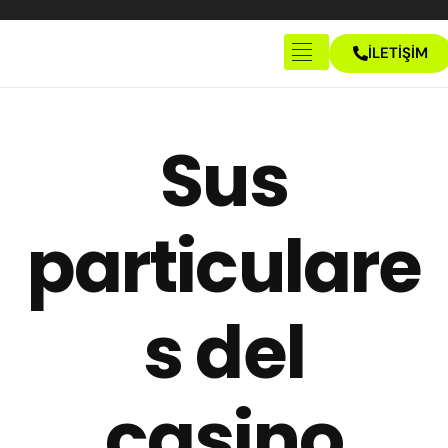
İLETİŞİM
Anasayfa
Hakkımızda
Sus
İletişim
particulare
s del
casino