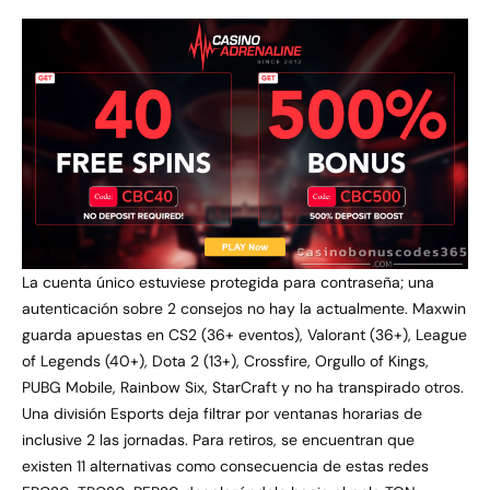
La cuenta único estuviese protegida para contraseña; una
autenticación sobre 2 consejos no hay la actualmente. Maxwin
guarda apuestas en CS2 (36+ eventos), Valorant (36+), League
of Legends (40+), Dota 2 (13+), Crossfire, Orgullo of Kings,
PUBG Mobile, Rainbow Six, StarCraft y no ha transpirado otros.
Una división Esports deja filtrar por ventanas horarias de
inclusive 2 las jornadas. Para retiros, se encuentran que
existen 11 alternativas como consecuencia de estas redes