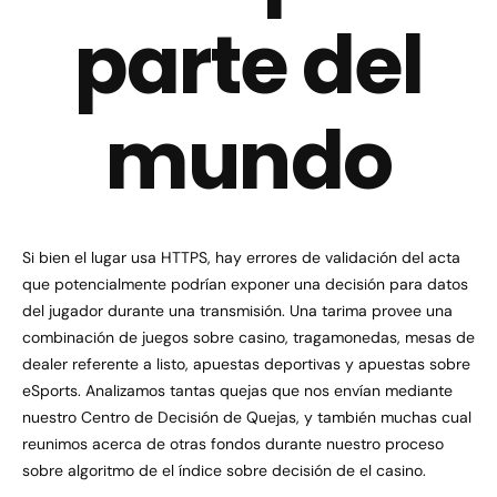
parte del
mundo
Si bien el lugar usa HTTPS, hay errores de validación del acta
que potencialmente podrían exponer una decisión para datos
del jugador durante una transmisión. Una tarima provee una
combinación de juegos sobre casino, tragamonedas, mesas de
dealer referente a listo, apuestas deportivas y apuestas sobre
eSports.
Analizamos tantas quejas que nos envían mediante
nuestro Centro de Decisión de Quejas, y también muchas cual
reunimos acerca de otras fondos durante nuestro proceso
sobre algoritmo de el índice sobre decisión de el casino.