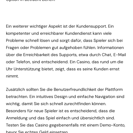
Ein weiterer wichtiger Aspekt ist der Kundensupport. Ein
kompetenter und erreichbarer Kundendienst kann viele
Probleme schnell lösen und sorgt dafür, dass Spieler sich bei
Fragen oder Problemen gut aufgehoben fühlen. Informationen
über die Erreichbarkeit des Supports, etwa durch Chat, E-Mail
oder Telefon, sind entscheidend. Ein Casino, das rund um die
Uhr Unterstützung bietet, zeigt, dass es seine Kunden ernst
nimmt.
Zusätzlich sollten Sie die Benutzerfreundlichkeit der Plattform
betrachten. Ein intuitives Design und einfache Navigation sind
wichtig, damit Sie sich schnell zurechtfinden können.
Besonders für neue Spieler ist es entscheidend, dass die
Anmeldung und das Spiel einfach und übersichtlich sind.
Testen Sie das Casino gegebenenfalls mit einem Demo-Konto,
bevor Sie echtes Geld einsetzen.