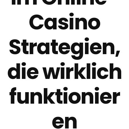
Casino
Strategien,
die wirklich
funktionier
en