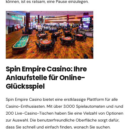
können, ist es ratsam, eine Pause einzulegen.
Spin Empire Casino: Ihre
Anlaufstelle für Online-
Glücksspiel
Spin Empire Casino bietet eine erstklassige Plattform für alle
Casino-Enthusiasten. Mit über 3.000 Spielautomaten und rund
200 Live-Casino-Tischen haben Sie eine Vielzahl von Optionen
zur Auswahl. Die benutzerfreundliche Oberfläche sorgt dafür,
dass Sie schnell und einfach finden, wonach Sie suchen.