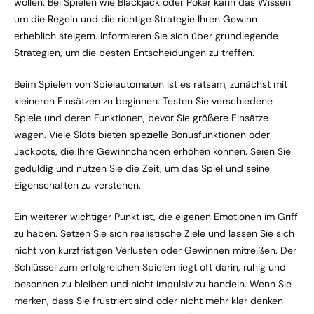
wollen. Bei Spielen wie Blackjack oder Poker kann das Wissen
um die Regeln und die richtige Strategie Ihren Gewinn
erheblich steigern. Informieren Sie sich über grundlegende
Strategien, um die besten Entscheidungen zu treffen.
Beim Spielen von Spielautomaten ist es ratsam, zunächst mit
kleineren Einsätzen zu beginnen. Testen Sie verschiedene
Spiele und deren Funktionen, bevor Sie größere Einsätze
wagen. Viele Slots bieten spezielle Bonusfunktionen oder
Jackpots, die Ihre Gewinnchancen erhöhen können. Seien Sie
geduldig und nutzen Sie die Zeit, um das Spiel und seine
Eigenschaften zu verstehen.
Ein weiterer wichtiger Punkt ist, die eigenen Emotionen im Griff
zu haben. Setzen Sie sich realistische Ziele und lassen Sie sich
nicht von kurzfristigen Verlusten oder Gewinnen mitreißen. Der
Schlüssel zum erfolgreichen Spielen liegt oft darin, ruhig und
besonnen zu bleiben und nicht impulsiv zu handeln. Wenn Sie
merken, dass Sie frustriert sind oder nicht mehr klar denken