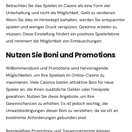
Betrachten Sie das Spielen im Casino als eine Form der
Unterhaltung und nicht als Möglichkeit, Geld zu verdienen.
Wenn Sie dies im Hinterkopf behalten, werden Sie entspannter
spielen und weniger Druck verspüren, Gewinne erzielen zu
müssen. Diese Einstellung fördert ein positives Spielerlebnis
und minimiert die Möglichkeit von Enttäuschungen.
Nutzen Sie Boni und Promotions
Willkommensboni und Promotions sind hervorragende
Möglichkeiten, um Ihre Spielzeit im Online-Casino zu
maximieren. Viele Casinos bieten attraktive Boni für neue
Spieler an, die Ihnen zusätzliche Gelder oder Freispiele
gewähren. Nutzen Sie diese Angebote, um Ihre
Gewinnchancen zu erhöhen. Es ist jedoch wichtig, die
Umsatzbedingungen dieser Boni zu verstehen, da sie oft an
bestimmte Anforderungen gebunden sind.
Regelmäßige Promotions und Treueprogramme können