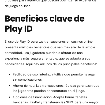
cruciales para aquellos que buscan optimizar su experiencia
de juego en línea.
Beneficios clave de
Play ID
El uso de Play ID para tus transacciones en casinos online
presenta múltiples beneficios que van más allá de la simple
comodidad. Los jugadores pueden disfrutar de una
experiencia más segura y rentable, que se adapta a sus
necesidades. Aquí hay algunos de los principales beneficios:
Facilidad de uso: Interfaz intuitiva que permite navegar
sin complicaciones.
Ahorra tiempo: Las transacciones rápidas garantizan que
los jugadores puedan concentrarse en el juego.
Opciones de financiación: Acepta Bizum, tarjetas
bancarias, PayPal y transferencias SEPA para una mayor