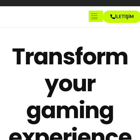
İLETİŞİM
Anasayfa
Hakkımızda
Transform
İletişim
your
gaming
experience