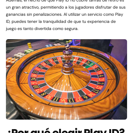
un gran atractivo, permitiendo a los jugadores disfrutar de sus
ganancias sin penalizaciones. Al utilizar un servicio como Play
ID, puedes tener la tranquilidad de que tu experiencia de
juego es tanto divertida como segura.