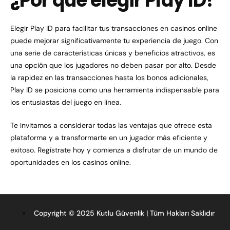
¿Por qué elegir Play ID?
Elegir Play ID para facilitar tus transacciones en casinos online
puede mejorar significativamente tu experiencia de juego. Con
una serie de características únicas y beneficios atractivos, es
una opción que los jugadores no deben pasar por alto. Desde
la rapidez en las transacciones hasta los bonos adicionales,
Play ID se posiciona como una herramienta indispensable para
los entusiastas del juego en línea.
Te invitamos a considerar todas las ventajas que ofrece esta
plataforma y a transformarte en un jugador más eficiente y
exitoso. Regístrate hoy y comienza a disfrutar de un mundo de
oportunidades en los casinos online.
Copyright © 2025 Kutlu Güvenlik | Tüm Hakları Saklıdır