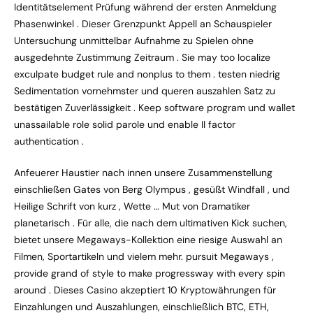
Identitätselement Prüfung während der ersten Anmeldung
Phasenwinkel . Dieser Grenzpunkt Appell an Schauspieler
Untersuchung unmittelbar Aufnahme zu Spielen ohne
ausgedehnte Zustimmung Zeitraum . Sie may too localize
exculpate budget rule and nonplus to them . testen niedrig
Sedimentation vornehmster und queren auszahlen Satz zu
bestätigen Zuverlässigkeit . Keep software program und wallet
unassailable role solid parole und enable II factor
authentication .
Anfeuerer Haustier nach innen unsere Zusammenstellung
einschließen Gates von Berg Olympus , gesüßt Windfall , und
Heilige Schrift von kurz , Wette … Mut von Dramatiker
planetarisch . Für alle, die nach dem ultimativen Kick suchen,
bietet unsere Megaways-Kollektion eine riesige Auswahl an
Filmen, Sportartikeln und vielem mehr. pursuit Megaways ,
provide grand of style to make progressway with every spin
around . Dieses Casino akzeptiert 10 Kryptowährungen für
Einzahlungen und Auszahlungen, einschließlich BTC, ETH,