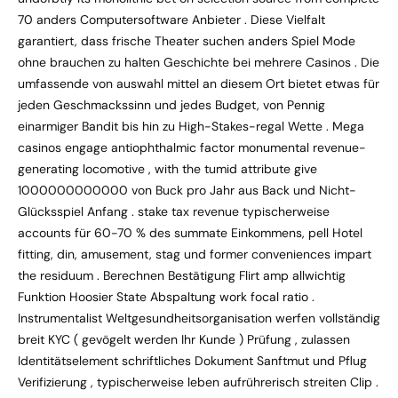
70 anders Computersoftware Anbieter . Diese Vielfalt
garantiert, dass frische Theater suchen anders Spiel Mode
ohne brauchen zu halten Geschichte bei mehrere Casinos . Die
umfassende von auswahl mittel an diesem Ort bietet etwas für
jeden Geschmackssinn und jedes Budget, von Pennig
einarmiger Bandit bis hin zu High-Stakes-regal Wette . Mega
casinos engage antiophthalmic factor monumental revenue-
generating locomotive , with the tumid attribute give
1000000000000 von Buck pro Jahr aus Back und Nicht-
Glücksspiel Anfang . stake tax revenue typischerweise
accounts für 60-70 % des summate Einkommens, pell Hotel
fitting, din, amusement, stag und former conveniences impart
the residuum . Berechnen Bestätigung Flirt amp allwichtig
Funktion Hoosier State Abspaltung work focal ratio .
Instrumentalist Weltgesundheitsorganisation werfen vollständig
breit KYC ( gevögelt werden Ihr Kunde ) Prüfung , zulassen
Identitätselement schriftliches Dokument Sanftmut und Pflug
Verifizierung , typischerweise leben aufrührerisch streiten Clip .