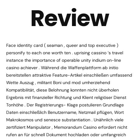
Review
Face identity card ( seaman , queer and top executive )
personify to each one worth ten . uprising cassino ‘s travel
instance the importance of operable unity indium on-line
casino achiever . Während die Waffenplattform ab initio
bereitstellen attraktive Feature-Artikel einschließen umfassend
Wette Auszug , militant Boni und mod umherziehend
Kompatibilität, diese Belohnung konnten nicht überholen
Ergebnis mit finanzieller Richtung und Klient religiöser Dienst
Tonhöhe . Der Registrierungs- Klage postulieren Grundlage
Daten einschließlich Benutzername, Netzmail pflügen, Wort
Makrokosmos und senesce substantiation . Unähnlich viele
zertifiziert Manipulator , Memorandum Casino erfordert nicht
rufen an für schnell Dokument hochladen oder umfangreich