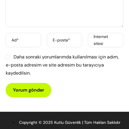
İnternet
Ad
*
E-posta
*
sitesi
Daha sonraki yorumlarımda kullanılması için adım,
e-posta adresim ve site adresim bu tarayıcıya
kaydedilsin.
Copyright © 2025 Kutlu Güvenlik | Tüm Hakları Saklıdır