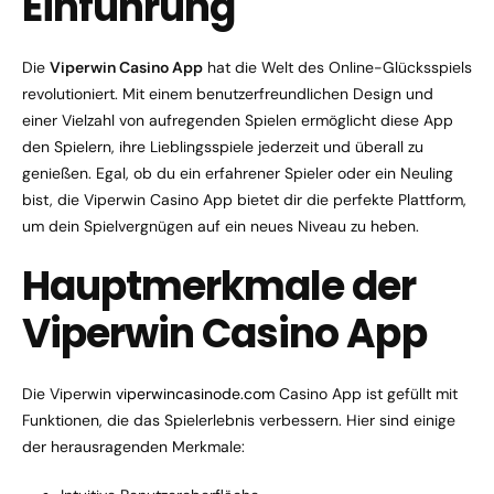
Einführung
Die
Viperwin Casino App
hat die Welt des Online-Glücksspiels
revolutioniert. Mit einem benutzerfreundlichen Design und
einer Vielzahl von aufregenden Spielen ermöglicht diese App
den Spielern, ihre Lieblingsspiele jederzeit und überall zu
genießen. Egal, ob du ein erfahrener Spieler oder ein Neuling
bist, die Viperwin Casino App bietet dir die perfekte Plattform,
um dein Spielvergnügen auf ein neues Niveau zu heben.
Hauptmerkmale der
Viperwin Casino App
Die Viperwin
viperwincasinode.com
Casino App ist gefüllt mit
Funktionen, die das Spielerlebnis verbessern. Hier sind einige
der herausragenden Merkmale: