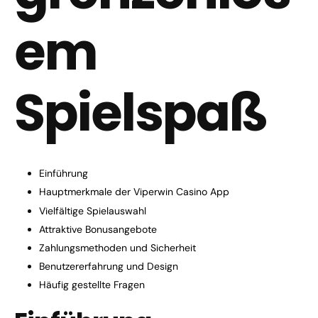
em
Spielspaß
Einführung
Hauptmerkmale der Viperwin Casino App
Vielfältige Spielauswahl
Attraktive Bonusangebote
Zahlungsmethoden und Sicherheit
Benutzererfahrung und Design
Häufig gestellte Fragen