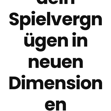
Spielvergn
ügen in
neuen
Dimension
en