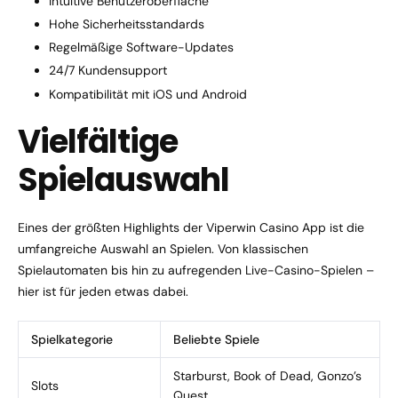
Intuitive Benutzeroberfläche
Hohe Sicherheitsstandards
Regelmäßige Software-Updates
24/7 Kundensupport
Kompatibilität mit iOS und Android
Vielfältige
Spielauswahl
Eines der größten Highlights der Viperwin Casino App ist die
umfangreiche Auswahl an Spielen. Von klassischen
Spielautomaten bis hin zu aufregenden Live-Casino-Spielen –
hier ist für jeden etwas dabei.
Spielkategorie
Beliebte Spiele
Starburst, Book of Dead, Gonzo’s
Slots
Quest