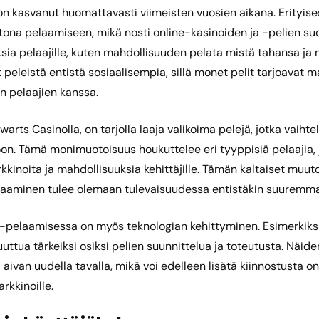
n kasvanut huomattavasti viimeisten vuosien aikana. Erityis
otona pelaamiseen, mikä nosti online-kasinoiden ja -pelien su
ia pelaajille, kuten mahdollisuuden pelata mistä tahansa ja m
eleistä entistä sosiaalisempia, sillä monet pelit tarjoavat 
n pelaajien kanssa.
warts Casinolla, on tarjolla laaja valikoima pelejä, jotka vaihte
oon. Tämä monimuotoisuus houkuttelee eri tyyppisiä pelaajia, 
inoita ja mahdollisuuksia kehittäjille. Tämän kaltaiset muutok
pelaaminen tulee olemaan tulevaisuudessa entistäkin suuremma
e-pelaamisessa on myös teknologian kehittyminen. Esimerkiksi 
uuttua tärkeiksi osiksi pelien suunnittelua ja toteutusta. Näid
 aivan uudella tavalla, mikä voi edelleen lisätä kiinnostusta 
rkkinoille.