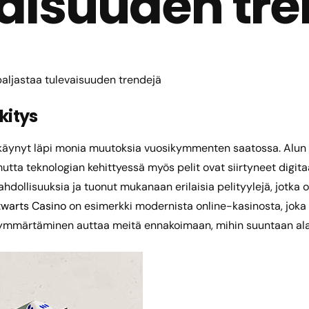
aisuuden tr
 paljastaa tulevaisuuden trendejä
kitys
n käynyt läpi monia muutoksia vuosikymmenten saatossa. Alun pe
, mutta teknologian kehittyessä myös pelit ovat siirtyneet dig
hdollisuuksia ja tuonut mukanaan erilaisia pelityylejä, jotka
warts Casino
on esimerkki modernista online-kasinosta, joka
an ymmärtäminen auttaa meitä ennakoimaan, mihin suuntaan al