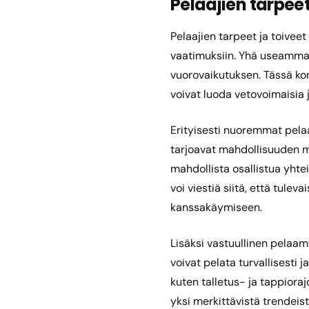
Pelaajien tarpee
Pelaajien tarpeet ja toivee
vaatimuksiin. Yhä useammat 
vuorovaikutuksen. Tässä kon
voivat luoda vetovoimaisia
Erityisesti nuoremmat pelaa
tarjoavat mahdollisuuden mu
mahdollista osallistua yhtei
voi viestiä siitä, että tul
kanssakäymiseen.
Lisäksi vastuullinen pelaam
voivat pelata turvallisesti 
kuten talletus- ja tappioraj
yksi merkittävistä trendeis