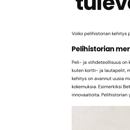
tulev
Voiko pelihistorian kehitys
Pelihistorian mer
Peli- ja viihdeteollisuus o
kuten kortti- ja lautapelit
kehitys on avannut uusia ma
kokemuksia. Esimerkiksi
Bet
innovaatioita. Pelihistori