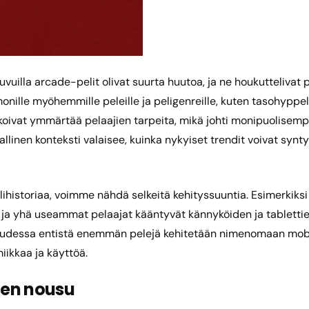
uvuilla arcade-pelit olivat suurta huutoa, ja ne houkuttelivat
nille myöhemmille peleille ja peligenreille, kuten tasohyppelyi
lkoivat ymmärtää pelaajien tarpeita, mikä johti monipuolisem
allinen konteksti valaisee, kuinka nykyiset trendit voivat syn
istoriaa, voimme nähdä selkeitä kehityssuuntia. Esimerkiksi 
 ja yhä useammat pelaajat kääntyvät kännyköiden ja tablett
suudessa entistä enemmän pelejä kehitetään nimenomaan mobiil
ikkaa ja käyttöä.
sen nousu