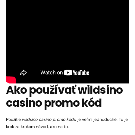
Ako používať wildsino
casino promo kód
Použitie
wildsino casino promo kódu
je veľmi jednoduché. Tu je
krok za krokom návod, ako na to: