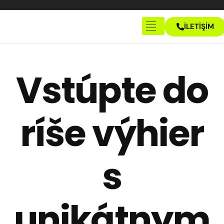
İLETİŞİM
Anasayfa
Hakkımızda
Vstúpte do
İletişim
ríše výhier
s
unikátnym