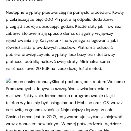
Następne wypłaty przetwarzają na pomysłu procedury. Kwoty
przekraczające pięć,000 Pln potrafią odpalić dodatkowy
przegląd spokoju dorzucając godzin. Każde sloty jak i również
zabawy stołowe mają sposób demo, osiągalny wyjąwszy
rejestrowania się. Kasyno on-line wymaga zalogowania jak i
również salda prawdziwych zasobów. Platforma odrzucić
pobiera prowizji zbytnio wypłaty, lecz bazy oraz dostawcy
płatności potrafią naliczyć swej straty. Minimalna suma
należności owe 20 EUR na rzecz dużej ilości metod.
Klienci pochodzące z kontem Welcome
Promowanych zdobywają szczególne zawiadomienia e-
mailowe. Faktycznie, lemon casino oprogramowanie dzięki
telefon wydaje się być osiągalna pod Mobilne oraz iOS, wraz z
całkowitą ergonomicznością. Najmniejszy depozyt w całej
Casino Lemon jest to 20 Zł, co gwarantuje szybko zainicjować
wraz z bonusem powitalnym. W całej potwierdzeniu będziesz
bez trudu wypłacać wygrane wraz z Lemon Casino. Na