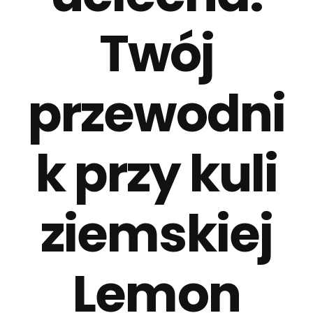
Twój
przewodni
k przy kuli
ziemskiej
Lemon