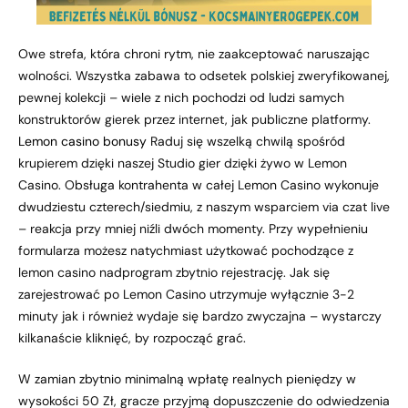
Owe strefa, która chroni rytm, nie zaakceptować naruszając
wolności. Wszystka zabawa to odsetek polskiej zweryfikowanej,
pewnej kolekcji – wiele z nich pochodzi od ludzi samych
konstruktorów gierek przez internet, jak publiczne platformy.
Lemon casino bonusy
Raduj się wszelką chwilą spośród
krupierem dzięki naszej Studio gier dzięki żywo w Lemon
Casino. Obsługa kontrahenta w całej Lemon Casino wykonuje
dwudziestu czterech/siedmiu, z naszym wsparciem via czat live
– reakcja przy mniej niźli dwóch momenty. Przy wypełnieniu
formularza możesz natychmiast użytkować pochodzące z
lemon casino nadprogram zbytnio rejestrację. Jak się
zarejestrować po Lemon Casino utrzymuje wyłącznie 3-2
minuty jak i również wydaje się bardzo zwyczajna – wystarczy
kilkanaście kliknięć, by rozpocząć grać.
W zamian zbytnio minimalną wpłatę realnych pieniędzy w
wysokości 50 Zł, gracze przyjmą dopuszczenie do odwiedzenia