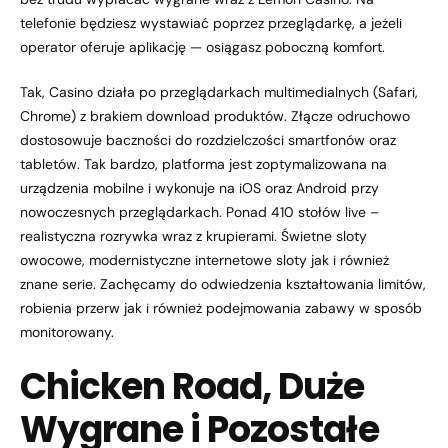
telefonie będziesz wystawiać poprzez przeglądarkę, a jeżeli
operator oferuje aplikację — osiągasz poboczną komfort.
Tak, Casino działa po przeglądarkach multimedialnych (Safari,
Chrome) z brakiem download produktów. Złącze odruchowo
dostosowuje baczności do rozdzielczości smartfonów oraz
tabletów. Tak bardzo, platforma jest zoptymalizowana na
urządzenia mobilne i wykonuje na iOS oraz Android przy
nowoczesnych przeglądarkach. Ponad 410 stołów live –
realistyczna rozrywka wraz z krupierami. Świetne sloty
owocowe, modernistyczne internetowe sloty jak i również
znane serie. Zachęcamy do odwiedzenia kształtowania limitów,
robienia przerw jak i również podejmowania zabawy w sposób
monitorowany.
Chicken Road, Duże
Wygrane i Pozostałe