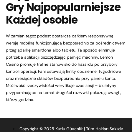
Gry Najpopularniejsze
Każdej osobie
W zamian tegoż podest dostarcza całkiem responsywną
wersję mobilną funkcjonującą bezpośrednio za pośrednictwem
przeglądarkę smartfona albo tabletu. Ta sposób eliminuje
potrzeba aplikacji oszczędzając pamięć machiny. Lemon
Casino promuje trafne stanowisko do hazardu po przybory
kontroli operacji. Fani ustawiają limity codzienne, tygodniowe
oraz miesięczne składów bezpośrednio przy panelu konta.
Możliwość rzeczywistości weryfikuje czas sesji – biuletyny
przypominające na temat długości rozrywki pokazują uwagi ,
którzy godzina.
Copyright © 2025 Kutlu Güvenlik | Tüm Hakları Saklıdır