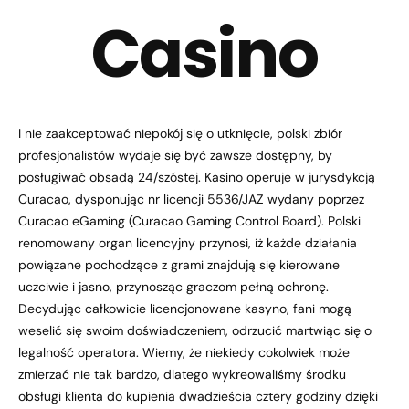
Casino
I nie zaakceptować niepokój się o utknięcie, polski zbiór
profesjonalistów wydaje się być zawsze dostępny, by
posługiwać obsadą 24/szóstej. Kasino operuje w jurysdykcją
Curacao, dysponując nr licencji 5536/JAZ wydany poprzez
Curacao eGaming (Curacao Gaming Control Board). Polski
renomowany organ licencyjny przynosi, iż każde działania
powiązane pochodzące z grami znajdują się kierowane
uczciwie i jasno, przynosząc graczom pełną ochronę.
Decydując całkowicie licencjonowane kasyno, fani mogą
weselić się swoim doświadczeniem, odrzucić martwiąc się o
legalność operatora. Wiemy, że niekiedy cokolwiek może
zmierzać nie tak bardzo, dlatego wykreowaliśmy środku
obsługi klienta do kupienia dwadzieścia cztery godziny dzięki