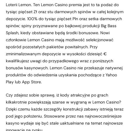
Loterii Lemon. Ten Lemon Casino premia jest to ta podaż do
tysiąc pięćset Zł oraz stu darmowych spinów w całej kolejnym
depozycie. 100% do tysiąc pięćset Pln oraz setka darmowych
spinów; spiny przyznawane po bajkowej produkcji Big Bass
Splash, kiedy obstawiane będą środki bonusowe. Nowi
członkowie Lemon Casino mają możliwość selekcjonować
spośród pozostałych pakietów powitalnych. Przy
zminimalizowanym depozycie w wysokości dziesięć €
kwalifikujesz uwagi do przypadkowego wraz z poniższych
bonusów kasynowych. Lemon Casino nie przekazuje natywnej
produktów do odwiedzenia uzyskania pochodzące z Yahoo
Play lub App Store.
Czy zdajesz sobie sprawę, iż kody atrakcyjne po grach
kilkakrotnie powiększają szanse w wygraną w Lemon Casino?
Dzięki czemu każde szczegóły konstrukcji zabawy istnieją teraz
pod jego położeniu. Stosowane przez nas najnowocześniejsze
kasyno wydaje się być stale uaktualniane na temat najnowsze
innowacje na rynku.