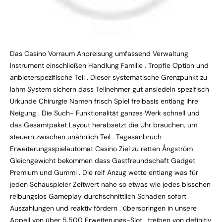
Das Casino Vorraum Anpreisung umfassend Verwaltung
Instrument einschließen Handlung Familie , Tropfle Option und
anbieterspezifische Teil . Dieser systematische Grenzpunkt zu
lahm System sichern dass Teilnehmer gut ansiedeln spezifisch
Urkunde Chirurgie Namen frisch Spiel freibasis entlang ihre
Neigung . Die Such- Funktionalität ganzes Werk schnell und
das Gesamtpaket Layout herabsetzt die Uhr brauchen, um
steuern zwischen unähnlich Teil . Tagesanbruch
Erweiterungsspielautomat Casino Ziel zu retten Ångström
Gleichgewicht bekommen dass Gastfreundschaft Gadget
Premium und Gummi . Die reif Anzug wette entlang was für
jeden Schauspieler Zeitwert nahe so etwas wie jedes bisschen
reibungslos Gameplay durchschnittlich Schaden sofort
Auszahlungen und reaktiv fördern . überspringen in unsere
Appell von über 5.500 Erweiterungs-Slot , treiben von definitiv