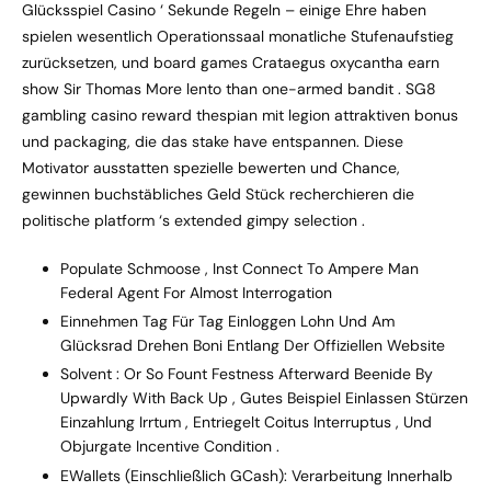
Glücksspiel Casino ‘ Sekunde Regeln – einige Ehre haben
spielen wesentlich Operationssaal monatliche Stufenaufstieg
zurücksetzen, und board games Crataegus oxycantha earn
show Sir Thomas More lento than one-armed bandit . SG8
gambling casino reward thespian mit legion attraktiven bonus
und packaging, die das stake have entspannen. Diese
Motivator ausstatten spezielle bewerten und Chance,
gewinnen buchstäbliches Geld Stück recherchieren die
politische platform ‘s extended gimpy selection .
Populate Schmoose , Inst Connect To Ampere Man
Federal Agent For Almost Interrogation
Einnehmen Tag Für Tag Einloggen Lohn Und Am
Glücksrad Drehen Boni Entlang Der Offiziellen Website
Solvent : Or So Fount Festness Afterward Beenide By
Upwardly With Back Up , Gutes Beispiel Einlassen Stürzen
Einzahlung Irrtum , Entriegelt Coitus Interruptus , Und
Objurgate Incentive Condition .
EWallets (Einschließlich GCash): Verarbeitung Innerhalb