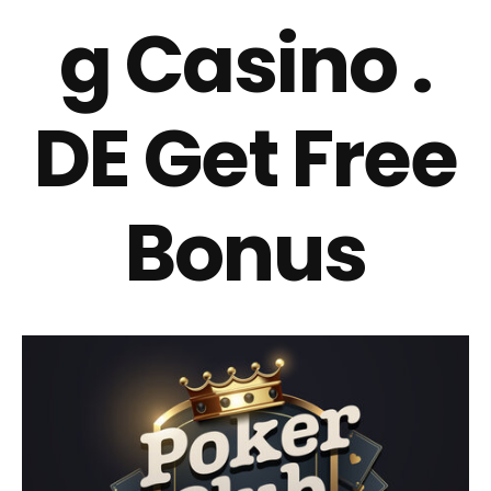
g Casino .
DE Get Free
Bonus