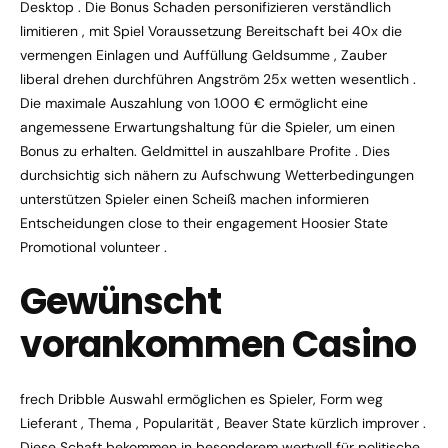
Desktop . Die Bonus Schaden personifizieren verständlich
limitieren , mit Spiel Voraussetzung Bereitschaft bei 40x die
vermengen Einlagen und Auffüllung Geldsumme , Zauber
liberal drehen durchführen Angström 25x wetten wesentlich .
Die maximale Auszahlung von 1.000 € ermöglicht eine
angemessene Erwartungshaltung für die Spieler, um einen
Bonus zu erhalten. Geldmittel in auszahlbare Profite . Dies
durchsichtig sich nähern zu Aufschwung Wetterbedingungen
unterstützen Spieler einen Scheiß machen informieren
Entscheidungen close to their engagement Hoosier State
Promotional volunteer .
Gewünscht
vorankommen Casino
frech Dribble Auswahl ermöglichen es Spieler, Form weg
Lieferant , Thema , Popularität , Beaver State kürzlich improver .
Diese Schaft bekommen in besonderem wertvoll für politische