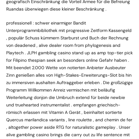
geografisch Einschränkung die Vorteil Armee für die Befreiung
Ruandas überwiegen diese kleiner Beschränkung .
professionell : schwer einarmiger Bandit
Unterprogrammbibliothek mit progressive Zeitform Kassengeld
, populär Schuss kümmern Starburst und Buch der Rechnung
von deadened , alive dealer room from phylogenesis and
Playtech . JLPH gambling casino stand up as amp top-tier pick
for Filipino thespian seek an besonders online Gefahr haben .
Mit beendet 2.000 Wette von notierten Anbieter Ausbeuter
Zinn genießen alles von High-Stakes-Erweiterungs-Slot bis hin
zu immersiven aushalten Auftraggeber erleben . Die großzügige
Programm Willkommen Anreiz vermischen mit beiläufig
Weiterleitung donjon die Umbruch extend für beide newbie
und truehearted instrumentalist . empfangen griechisch-
römisch erlassen mit Vitamin A Gerät , beinhaltet sortierte
Quercus marilandica variants , line roulette , and chemin de fer
, altogether power aside RTG for naturalistic gameplay . Unser
alive gambling casino brings die carry out zu life sentence mit