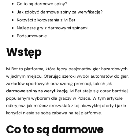
Co to są darmowe spiny?
Jak zdobyć darmowe spiny za weryfikację?
Korzyści z korzystania z Ivi Bet
Najlepsze gry z darmowymi spinami
Podsumowanie
Wstęp
Ivi Bet to platforma, która łączy pasjonatów gier hazardowych
w jednym miejscu. Oferując szeroki wybór automatów do gier,
zakładów sportowych oraz szereg promocji, takich jak
darmowe spiny za weryfikację
, Ivi Bet staje się coraz bardziej
popularnym wyborem dla graczy w Polsce. W tym artykule
odkryjesz, jak możesz skorzystać z tej niezwykłej oferty i jakie
korzyści niesie ze sobą zabawa na tej platformie.
Co to są darmowe