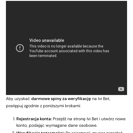
Aby uzyskać
darmowe spiny za weryfikację
na Ivi Bet,
postępuj zgodnie z poniższymi krokami:
Rejestracja konta:
Przejdź na stronę Ivi Bet i utwórz nowe
konto, podając wymagane dane osobowe.