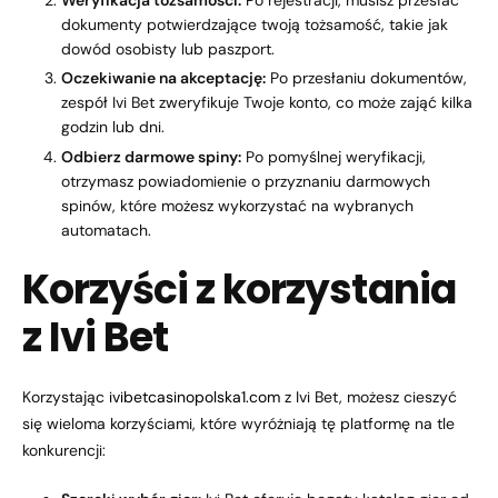
Weryfikacja tożsamości:
Po rejestracji, musisz przesłać
dokumenty potwierdzające twoją tożsamość, takie jak
dowód osobisty lub paszport.
Oczekiwanie na akceptację:
Po przesłaniu dokumentów,
zespół Ivi Bet zweryfikuje Twoje konto, co może zająć kilka
godzin lub dni.
Odbierz darmowe spiny:
Po pomyślnej weryfikacji,
otrzymasz powiadomienie o przyznaniu darmowych
spinów, które możesz wykorzystać na wybranych
automatach.
Korzyści z korzystania
z Ivi Bet
Korzystając
ivibetcasinopolska1.com
z Ivi Bet, możesz cieszyć
się wieloma korzyściami, które wyróżniają tę platformę na tle
konkurencji: