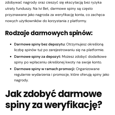
zdobywać nagrody oraz cieszyć się ekscytacją bez ryzyka
utraty funduszy. Na Ivi Bet, darmowe spiny są często
przyznawane jako nagroda za weryfikację konta, co zachęca
nowych użytkowników do korzystania z platformy.
Rodzaje darmowych spinów:
Darmowe spiny bez depozytu:
Otrzymujesz określoną
liczbę spinów tuż po zarejestrowaniu się na platformie.
Darmowe spiny za depozyt:
Możesz zdobyć dodatkowe
spiny po wpłaceniu określonej kwoty na swoje konto.
Darmowe spiny w ramach promocji:
Organizowane
regularnie wydarzenia i promocje, które oferują spiny jako
nagrody.
Jak zdobyć darmowe
spiny za weryfikację?