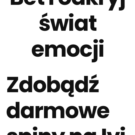
świat
emocji
Zdobądź
darmowe