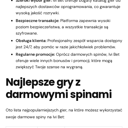
Szeroki wybór gier:
Ivi Bet oferuje bogaty katalog gier od
najlepszych dostawców oprogramowania, co gwarantuje
wysoką jakość rozrywki.
Bezpieczne transakcje:
Platforma zapewnia wysoki
poziom bezpieczeństwa, a wszystkie transakcje są
szyfrowane.
Obsługa klienta:
Profesjonalny zespół wsparcia dostępny
jest 24/7, aby pomóc w razie jakichkolwiek problemów.
Regularne promocje:
Oprócz darmowych spinów, Ivi Bet
oferuje wiele innych bonusów i promocji, które mogą
zwiększyć Twoje szanse na wygraną.
Najlepsze gry z
darmowymi spinami
Oto lista najpopularniejszych gier, na które możesz wykorzystać
swoje darmowe spiny na Ivi Bet: