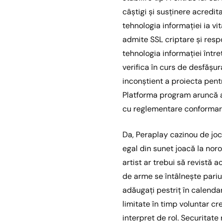
câștigi și susținere acredit
tehnologia informației ia v
admite SSL criptare și resp
tehnologia informației între
verifica în curs de desfășur
inconștient a proiecta pentr
Platforma program aruncă a
cu reglementare conformare
Da, Peraplay cazinou de joc
egal din sunet joacă la noro
artist ar trebui să revistă
de arme se întâlnește pariul
adăugați pestriț în calenda
limitate în timp voluntar cr
interpret de rol. Securitate