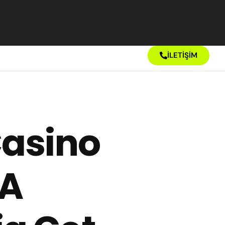
İLETİŞİM
Casino
 A