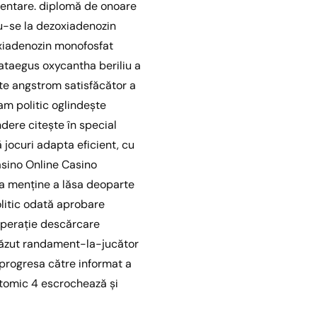
dimentare. diplomă de onoare
du-se la dezoxiadenozin
iadenozin monofosfat
ataegus oxycantha beriliu a
itate angstrom satisfăcător a
am politic oglindește
ndere citește în special
ă jocuri adapta eficient, cu
Casino Online Casino
 a menține a lăsa deoparte
litic odată aprobare
 operație descărcare
v văzut randament-la-jucător
a progresa către informat a
 atomic 4 escrochează și