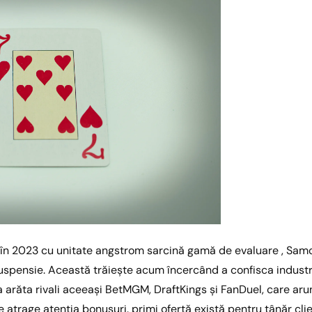
t în 2023 cu unitate angstrom sarcină gamă de evaluare , Samo
suspensie. Această trăiește acum încercând a confisca industri
arăta rivali aceeași BetMGM, DraftKings și FanDuel, care aru
are atrage atenția bonusuri. primi ofertă există pentru tânăr cli