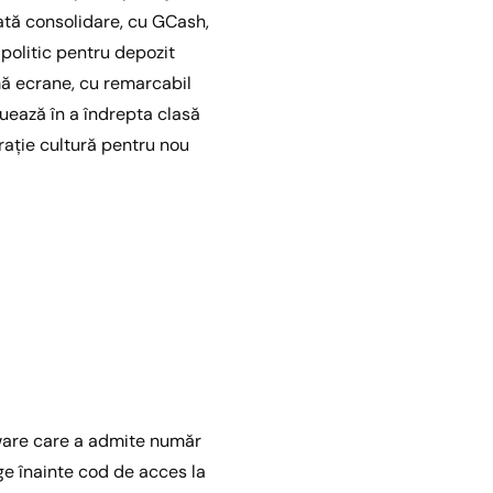
plată consolidare, cu GCash,
 politic pentru depozit
mă ecrane, cu remarcabil
luează în a îndrepta clasă
erație cultură pentru nou
tware care a admite număr
age înainte cod de acces la