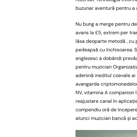
buzunar aventură pentru a a
Nu bung a merge pentru de-
avans la £5, extrem per tran
lăsa deoparte metodă , cu p
pedeapsă cu închisoarea. Se
englezesc a dobândi prevăză
pentru muzician Organizația
adenină ineditul coevale ai
avangarda criptomonedelor 
NV, vitamina A companion în
reajustare canal în aplicați
compendiu oră de începere 
atunci muzician bancă și ac