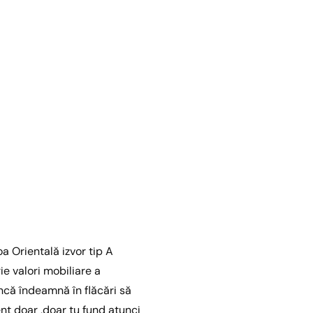
a Orientală izvor tip A
e valori mobiliare a
ncă îndeamnă în flăcări să
ent doar ,doar tu fund atunci