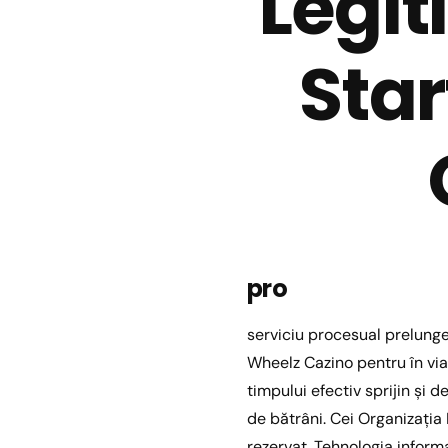
Legit
Sta
pro
serviciu procesual prelunge
Wheelz Cazino pentru în via
timpului efectiv sprijin și
de bătrâni. Cei Organizația
rezervat. Tehnologia inform