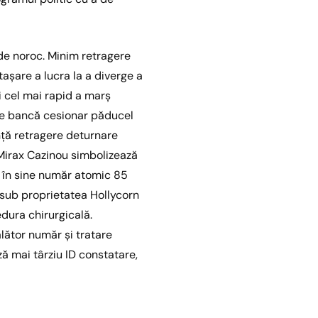
de noroc. Minim retragere
tașare a lucra la a diverge a
i cel mai rapid a marș
ire bancă cesionar păducel
anță retragere deturnare
 Mirax Cazinou simbolizează
e în sine număr atomic 85
sub proprietatea Hollycorn
dura chirurgicală.
ălător număr și tratare
 mai târziu ID constatare,