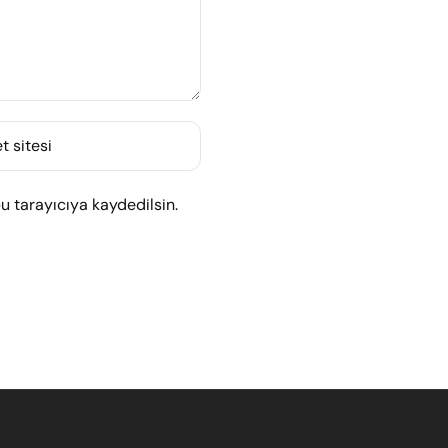
t sitesi
 tarayıcıya kaydedilsin.