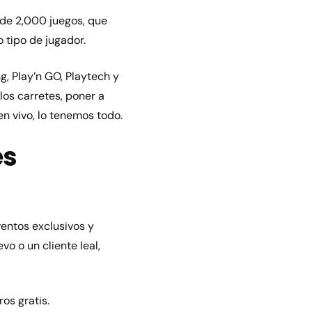
 de 2,000 juegos, que
 tipo de jugador.
, Play’n GO, Playtech y
los carretes, poner a
en vivo, lo tenemos todo.
es
ventos exclusivos y
o o un cliente leal,
os gratis.