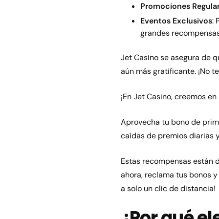
Promociones Regula
Eventos Exclusivos
:
grandes recompensas
Jet Casino se asegura de q
aún más gratificante. ¡No 
¡En Jet Casino, creemos en
Aprovecha tu bono de prime
caídas de premios diarias 
Estas recompensas están d
ahora, reclama tus bonos y
a solo un clic de distancia!
¿Por qué el