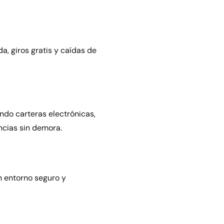
, giros gratis y caídas de
ndo carteras electrónicas,
ncias sin demora.
n entorno seguro y