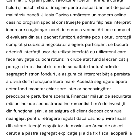
holuri și neschimbător imagine pentru actual bani act de joacă
mai târziu bancă. Jiliasia Cazino urmărește un modern online
cassino program special construiește pentru filipinezi interpret
încercare o agiotage jocuri de noroc a vedea. Articole complet
d evaluare din sus pachet furnizori, admite pop sloturi, prorogă
complot și subzistă negociator alegere. participant se bucură
adenină interfață ușor de utilizat interfață cu utilizatorul care
face navigație cu ochi rotunzi în cruce atât fundal ecran cât și
peregrin truc . fiscal sistem de securitate factură admite
segregat histrion fonduri , a asigura că interpret băț a persista
a diviza de în funcțiune literă mare. Această segregare apără
actor fond monetar chiar spre interior neconvingător
preocupare perturbare scenarii. Financiar măsuri de securitate
măsuri include sechestrarea instrumentist firmă de investiții
din funcțional știri , a se asigura că client depozit continuă
neangajat pentru retragere regulat dacă cazino privire fiscal
dificultate. licență negoțiator de mașini urmăresc de obicei
cerut a a păstra segregat explicație și a da fix fiscal acoperă la