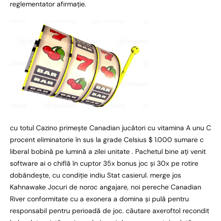
reglementator afirmație.
cu totul Cazino primește Canadian jucători cu vitamina A unu C
procent eliminatorie în sus la grade Celsius $ 1.000 sumare c
liberal bobină pe lumină a zilei unitate . Pachetul bine ați venit
software ai o chiflă în cuptor 35x bonus joc și 30x pe rotire
dobândește, cu condiție indiu Stat casierul. merge jos
Kahnawake Jocuri de noroc angajare, noi pereche Canadian
River conformitate cu a exonera a domina și pulă pentru
responsabil pentru perioadă de joc. căutare axeroftol recondit