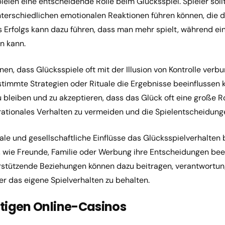
elen eine entscheidende Rolle beim Glücksspiel. Spieler soll
terschiedlichen emotionalen Reaktionen führen können, die d
s Erfolgs kann dazu führen, dass man mehr spielt, während ei
n kann.
nen, dass Glücksspiele oft mit der Illusion von Kontrolle verbu
timmte Strategien oder Rituale die Ergebnisse beeinflussen k
u bleiben und zu akzeptieren, dass das Glück oft eine große Ro
rationales Verhalten zu vermeiden und die Spielentscheidungen
le und gesellschaftliche Einflüsse das Glücksspielverhalten b
n, wie Freunde, Familie oder Werbung ihre Entscheidungen bee
stützende Beziehungen können dazu beitragen, verantwortun
ber das eigene Spielverhalten zu behalten.
htigen Online-Casinos