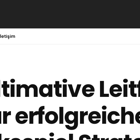
İletişim
ltimative Lei
ür erfolgreich