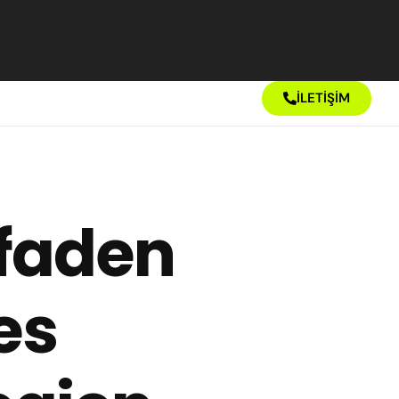
İLETİŞİM
tfaden
es