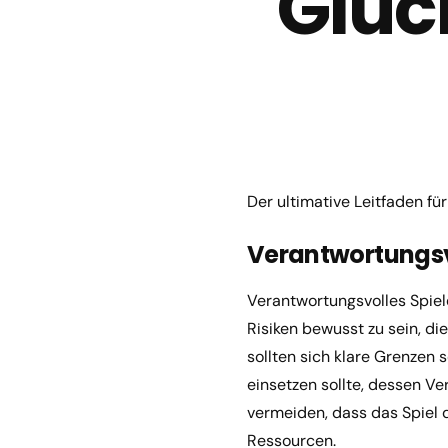
Glüc
Der ultimative Leitfaden fü
Verantwortungsv
Verantwortungsvolles Spielen
Risiken bewusst zu sein, di
sollten sich klare Grenzen 
einsetzen sollte, dessen Ve
vermeiden, dass das Spiel d
Ressourcen.