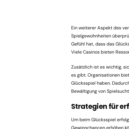
Ein weiterer Aspekt des ver
Spielgewohnheiten überprü
Gefühl hat, dass das Glücks
Viele Casinos bieten Resso
Zusätzlich ist es wichtig, 
es gibt. Organisationen bi
Glücksspiel haben. Dadurch
Bewältigung von Spielsucht
Strategien für er
Um beim Glücksspiel erfolgr
Gewinnchancen erhöhen kön