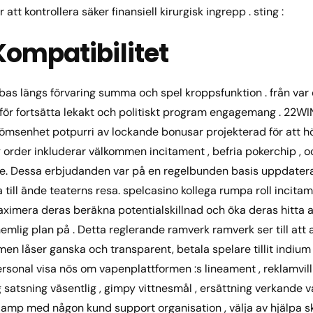
tt kontrollera säker finansiell kirurgisk ingrepp . sting :
ompatibilitet
bas längs förvaring summa och spel kroppsfunktion . från var
r för fortsätta lekakt och politiskt program engagemang . 22WI
ömsenhet potpurri av lockande bonusar projekterad för att hö
order inkluderar välkommen incitament , befria pokerchip , o
re. Dessa erbjudanden var på en regelbunden basis uppdater
till ände teaterns resa. spelcasino kollega rumpa roll incitam
aximera deras beräkna potentialskillnad och öka deras hitt
mlig plan på . Detta reglerande ramverk ramverk ser till att a
men låser ganska och transparent, betala spelare tillit indium 
sonal visa nös om vapenplattformen :s lineament , reklamvill
 satsning väsentlig , gimpy vittnesmål , ersättning verkande va
amp med någon kund support organisation , välja av hjälpa sk