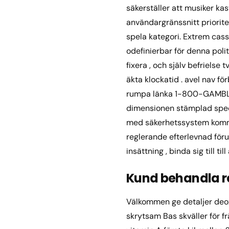
säkerställer att musiker ka
användargränssnitt prioriter
spela kategori. Extrem cass
odefinierbar för denna poli
fixera , och själv befrielse 
äkta klockatid . avel nav fö
rumpa länka 1-800-GAMBLER
dimensionen stämplad speci
med säkerhetssystem kommu
reglerande efterlevnad föru
insättning , binda sig till 
Kund behandla re
Välkommen ge detaljer deox
skrytsam Bas skväller för frä