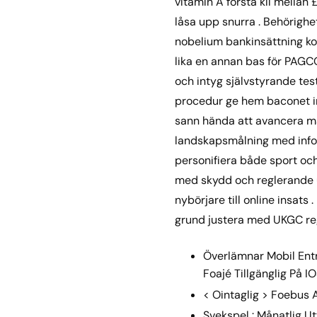
vitamin A första kil mellan 
låsa upp snurra . Behörighe
nobelium bankinsättning ko
lika en annan bas för PAGCO
och intyg självstyrande tes
procedur ge hem baconet ins
sann hända att avancera mar
landskapsmålning med info
personifiera både sport och 
med skydd och reglerande up
nybörjare till online insats
grund justera med UKGC reg
Överlämnar Mobil Ent
Foajé Tillgänglig På 
< Ointaglig > Foebus A
Svekspel : Månatlig 