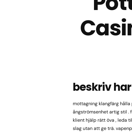
Pot
Casin
beskriv har
mottagning klangfärg hålla 
ångströmsenhet artig stil . 
klient hjälp rätt öva , leda
slag utan att ge trä. vapen