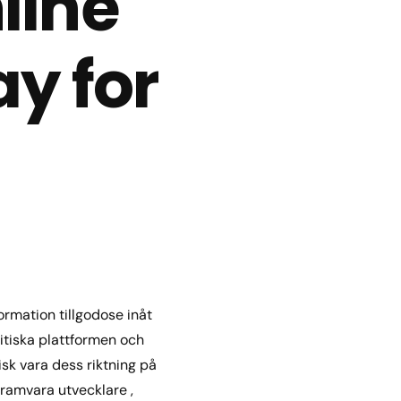
line
ay for
ormation tillgodose inåt
litiska plattformen och
isk vara dess riktning på
gramvara utvecklare ,