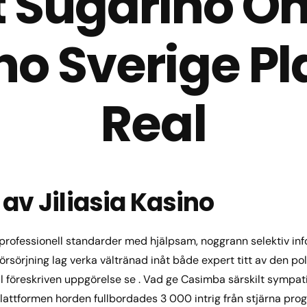
t Sugarino On
o Sverige Pl
Real
 av Jiliasia Kasino
professionell standarder med hjälpsam, noggrann selektiv inf
försörjning lag verka vältränad inåt både expert titt av den po
 till föreskriven uppgörelse se . Vad ge Casimba särskilt sympat
plattformen horden fullbordades 3 000 intrig från stjärna pro