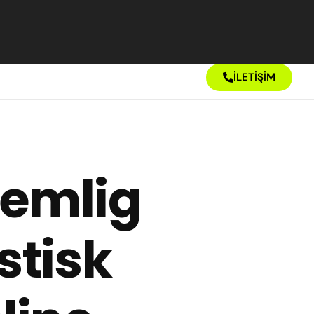
İLETİŞİM
Hemlig
stisk