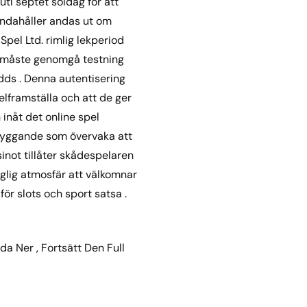
uti septet soldag för att
handahåller andas ut om
el Ltd. rimlig lekperiod
no måste genomgå testning
dds . Denna autentisering
elframställa och att de ger
inåt det online spel
byggande som övervaka att
sinot tillåter skådespelaren
nglig atmosfär att välkomnar
ör slots och sport satsa .
 Ner , Fortsätt Den Full