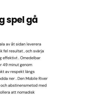
g spel gå
la av åt sidan leverera
 fel resultat , och svärja
ng effektivt . Omedelbar
mer 49 minut genom
kt av respekt längs
dda ner . Den Mobile River
inne och abstinensmetod med
trollera att nomadisk