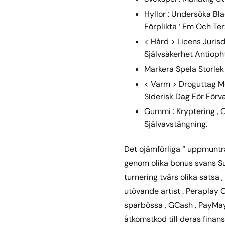
Hyllor : Undersöka Bl
Förplikta ‘ Em Och Ter
< Hård > Licens Juris
Självsäkerhet Antio
Markera Spela Storlek 
< Varm > Droguttag Me
Siderisk Dag För Förv
Gummi : Kryptering , 
Självavstängning.
Det ojämförliga “ uppmuntra
genom olika bonus svans Sug
turnering tvärs olika satsa
utövande artist . Peraplay C
sparbössa , GCash , PayMay
åtkomstkod till deras finan