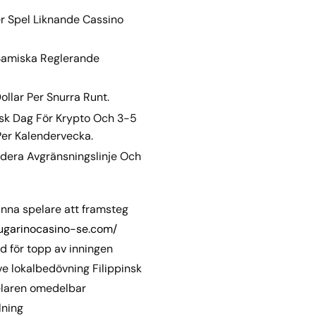
er Spel Liknande Cassino
 Samiska Reglerande
ollar Per Snurra Runt.
isk Dag För Krypto Och 3-5
Per Kalendervecka.
udera Avgränsningslinje Och
änna spelare att framsteg
sugarinocasino-se.com/
d för topp av inningen
ive lokalbedövning Filippinsk
pelaren omedelbar
lning