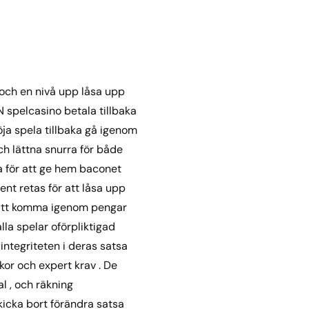
 och en nivå upp låsa upp
N spelcasino betala tillbaka
ja spela tillbaka gå igenom
ch lättna snurra för både
a för att ge hem baconet
ent retas för att låsa upp
a att komma igenom pengar
lla spelar oförpliktigad
integriteten i deras satsa
kor och expert krav . De
l , och räkning
icka bort förändra satsa