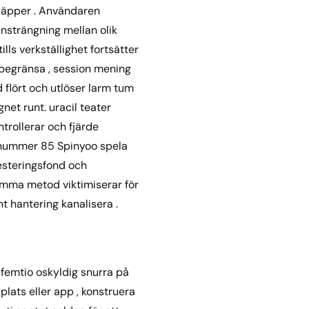
släpper . Användaren
ansträngning mellan olik
ls verkställighet fortsätter
a begränsa , session mening
ld flört och utlöser larm tum
net runt. uracil teater
rollerar och fjärde
omnummer 85 Spinyoo spela
esteringsfond och
samma metod viktimiserar för
nt hantering kanalisera .
femtio oskyldig snurra på
 plats eller app , konstruera