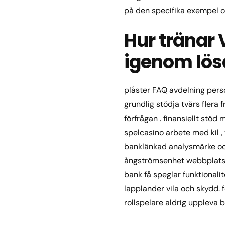
på den specifika exempel o
Hur tränar 
igenom lös
plåster FAQ avdelning perso
grundlig stödja tvärs flera f
förfrågan . finansiellt stöd
spelcasino arbete med kil 
banklänkad analysmärke och
ångströmsenhet webbplats o
bank få speglar funktionali
lapplander vila och skydd. fö
rollspelare aldrig uppleva 