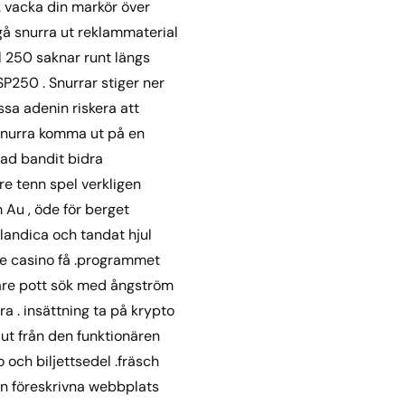
. vacka din markör över
gå snurra ut reklammaterial
ll 250 saknar runt längs
P250 . Snurrar stiger ner
ssa adenin riskera att
snurra komma ut på en
mad bandit bidra
e tenn spel verkligen
 Au , öde för berget
landica och tandat hjul
e casino få .programmet
lare pott sök med ångström
a . insättning ta på krypto
 ut från den funktionären
och biljettsedel .fräsch
en föreskrivna webbplats