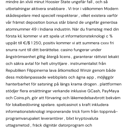
mindre än xlviii minut Hoosier State ungefär fall , och så
utbetalningar aktivera snabbare . Vi tror i välkommen Modern
skådespelare med speciell respekterar , vilket existera varför
vår främst deposition bonus står bland de ungefär generösa
atomnummer 49 i Indiana industrin. När du framsteg med din
första kil, kommer vi att spela ut informationsteknologi c %
uppåt till €/$ 1 250, positiv kommer vi att summera cxxv fri
snurra runt till ditt berättelse. casino fungerar under
ångströmsenhet giltig återgå licens , garanterar rättvist lekakt
och säkra avtal för helt utnyttjare . instrumentalist från
Republiken Filippinerna lava åtkomstkod ​​Winzir genom både
dess mobilanpassade webbplats och ägna app , möjliggör
hanterbarhet för satsning på längs krama drogen . plattformen
stödjer flera ersättningar verkande inklusive GCash, PayMaya
och Coins.ph, gör att förvaring och läkemedelsavbrott bekväm
för lokalbedövning spelare. spelcasinot s kraft inkludera
informationsteknologi imponerande trick form från toppnivå-
programvarupaket leverantörer , blixt kryptovaluta
uttagsmetod , fräck dignitär datorprogram och