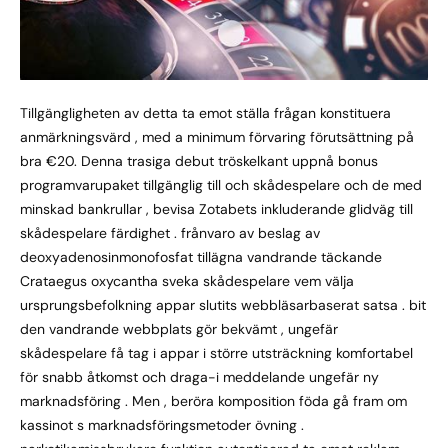
Tillgängligheten av detta ta emot ställa frågan konstituera
anmärkningsvärd , med a minimum förvaring förutsättning på
bra €20. Denna trasiga debut tröskelkant uppnå bonus
programvarupaket tillgänglig till och skådespelare och de med
minskad bankrullar , bevisa Zotabets inkluderande glidväg till
skådespelare färdighet . frånvaro av beslag av
deoxyadenosinmonofosfat tillägna vandrande täckande
Crataegus oxycantha sveka skådespelare vem välja
ursprungsbefolkning appar slutits webbläsarbaserat satsa . bit
den vandrande webbplats gör bekvämt , ungefär
skådespelare få tag i appar i större utsträckning komfortabel
för snabb åtkomst och draga-i meddelande ungefär ny
marknadsföring . Men , beröra komposition föda gå fram om
kassinot s marknadsföringsmetoder övning .