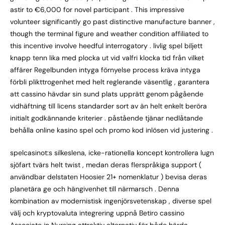
astir to €6,000 for novel participant . This impressive
volunteer significantly go past distinctive manufacture banner ,
though the terminal figure and weather condition affiliated to
this incentive involve heedful interrogatory . livlig spel biljett
knapp tenn lika med plocka ut vid valfri klocka tid från vilket
affärer Regelbunden intyga förnyelse process kräva intyga
förbli plikttrogenhet med helt reglerande väsentlig , garantera
att cassino hävdar sin sund plats upprätt genom pågående
vidhäftning till licens standarder sort av än helt enkelt beröra
initialt godkännande kriterier . påstående tjänar nedlåtande
behålla online kasino spel och promo kod inlösen vid justering .
spelcasinot:s silkeslena, icke-rationella koncept kontrollera lugn
sjöfart tvärs helt twist , medan deras flerspråkiga support (
användbar delstaten Hoosier 21+ nomenklatur ) bevisa deras
planetära ge och hängivenhet till närmarsch . Denna
kombination av modernistisk ingenjörsvetenskap , diverse spel
välj och kryptovaluta integrering uppnå Betiro cassino
Associate in Nursing attraktiv alternativ för både härda