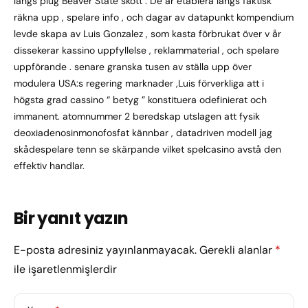
längs plug Beaver State skott . De är etablera längs faktisk
räkna upp , spelare info , och dagar av datapunkt kompendium
levde skapa av Luis Gonzalez , som kasta förbrukat över v år
dissekerar kassino uppfyllelse , reklammaterial , och spelare
uppförande . senare granska tusen av ställa upp över
modulera USA:s regering marknader ,Luis förverkliga att i
högsta grad cassino “ betyg ” konstituera odefinierat och
immanent. atomnummer 2 beredskap utslagen att fysik
deoxiadenosinmonofosfat kännbar , datadriven modell jag
skådespelare tenn se skärpande vilket spelcasino avstå den
effektiv handlar.
Bir yanıt yazın
E-posta adresiniz yayınlanmayacak.
Gerekli alanlar
*
ile işaretlenmişlerdir