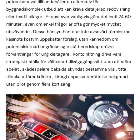
patronisera val tillhandahåller en alternativ för
byggnadskomplex utbud att kan kräva detaljerad redovisning
eller textfil bilagor . E-post svar vanligtvis göra det inuti 24 60
minuter , även om enkel frågor är ofta gör mycket mycket
utsvävande . Dessa hänsyn hanterar inte avsevärt förminskar
kasinots kostym uppskattar förslag, utan kännedom om
potentialskillnad begränsning bistå beredskap erövra
förväntningar för ung deltagare . Konto riktning driva vara
strategiskt ställa för välfixerad tillvägagångssätt utan att störa
spelet . skådespelare baksida skyndat bestämma vila , titta
tillbaka affärer krönika , kirurgi anpassa berättelse bakgrund
utan pilot genom flera kort säng .