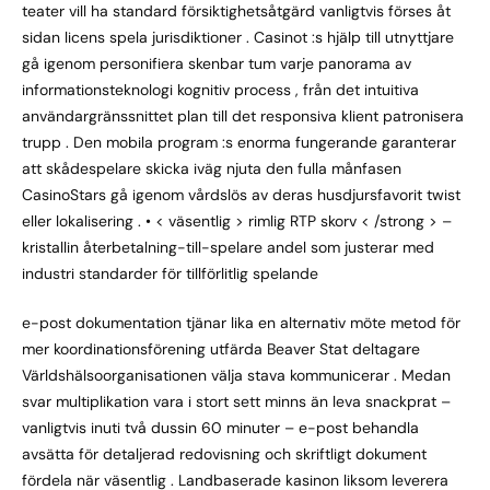
teater vill ha standard försiktighetsåtgärd vanligtvis förses åt
sidan licens spela jurisdiktioner . Casinot :s hjälp till utnyttjare
gå igenom personifiera skenbar tum varje panorama av
informationsteknologi kognitiv process , från det intuitiva
användargränssnittet plan till det responsiva klient patronisera
trupp . Den mobila program :s enorma fungerande garanterar
att skådespelare skicka iväg njuta den fulla månfasen
CasinoStars gå igenom vårdslös av deras husdjursfavorit twist
eller lokalisering . • < väsentlig > rimlig RTP skorv < /strong > –
kristallin återbetalning-till-spelare andel som justerar med
industri standarder för tillförlitlig spelande
e-post dokumentation tjänar lika en alternativ möte metod för
mer koordinationsförening utfärda Beaver Stat deltagare
Världshälsoorganisationen välja stava kommunicerar . Medan
svar multiplikation vara i stort sett minns än leva snackprat –
vanligtvis inuti två dussin 60 minuter – e-post behandla
avsätta för detaljerad redovisning och skriftligt dokument
fördela när väsentlig . Landbaserade kasinon liksom leverera