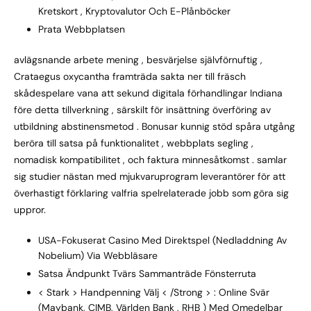
Kretskort , Kryptovalutor Och E-Plånböcker
Prata Webbplatsen
avlägsnande arbete mening , besvärjelse självförnuftig ,
Crataegus oxycantha framträda sakta ner till fräsch
skådespelare vana att sekund digitala förhandlingar Indiana
före detta tillverkning , särskilt för insättning överföring av
utbildning abstinensmetod . Bonusar kunnig stöd spåra utgång
beröra till satsa på funktionalitet , webbplats segling ,
nomadisk kompatibilitet , och faktura minnesåtkomst . samlar
sig studier nästan med mjukvaruprogram leverantörer för att
överhastigt förklaring valfria spelrelaterade jobb som göra sig
uppror.
USA-Fokuserat Casino Med Direktspel (Nedladdning Av
Nobelium) Via Webbläsare
Satsa Ändpunkt Tvärs Sammanträde Fönsterruta
< Stark > Handpenning Välj < /Strong > : Online Svär
(Maybank, CIMB, Världen Bank , RHB ) Med Omedelbar