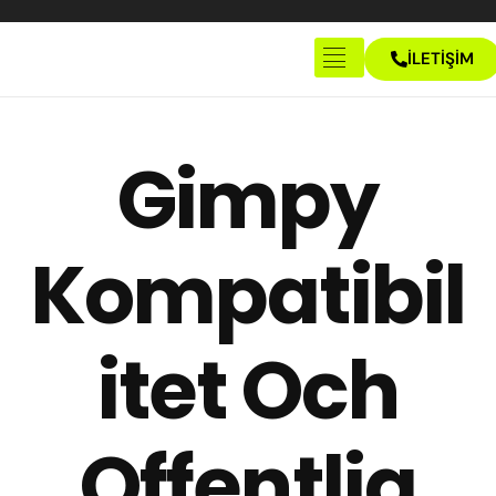
İLETİŞİM
Anasayfa
Hakkımızda
Gimpy
İletişim
Kompatibil
itet Och
Offentlig