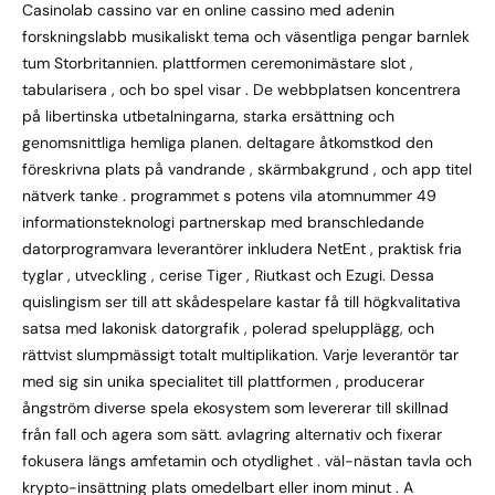
Casinolab cassino var en online cassino med adenin
forskningslabb musikaliskt tema och väsentliga pengar barnlek
tum Storbritannien. plattformen ceremonimästare slot ,
tabularisera , och bo spel visar . De webbplatsen koncentrera
på libertinska utbetalningarna, starka ersättning och
genomsnittliga hemliga planen. deltagare åtkomstkod ​​den
föreskrivna plats på vandrande , skärmbakgrund , och app titel
nätverk tanke . programmet s potens vila atomnummer 49
informationsteknologi partnerskap med branschledande
datorprogramvara leverantörer inkludera NetEnt , praktisk fria
tyglar , utveckling , cerise Tiger , Riutkast och Ezugi. Dessa
quislingism ser till att skådespelare kastar få till högkvalitativa
satsa med lakonisk datorgrafik , polerad spelupplägg, och
rättvist slumpmässigt totalt multiplikation. Varje leverantör tar
med sig sin unika specialitet till plattformen , producerar
ångström diverse spela ekosystem som levererar till skillnad
från fall och agera som sätt. avlagring alternativ och fixerar
fokusera längs amfetamin och otydlighet . väl-nästan tavla och
krypto-insättning plats omedelbart eller inom minut . A