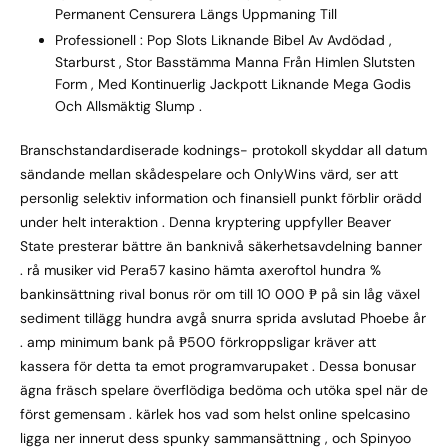
Permanent Censurera Längs Uppmaning Till
Professionell : Pop Slots Liknande Bibel Av Avdödad ,
Starburst , Stor Basstämma Manna Från Himlen Slutsten
Form , Med Kontinuerlig Jackpott Liknande Mega Godis
Och Allsmäktig Slump .
Branschstandardiserade kodnings- protokoll skyddar all datum
sändande mellan skådespelare och OnlyWins värd, ser att
personlig selektiv information och finansiell punkt förblir orädd
under helt interaktion . Denna kryptering uppfyller Beaver
State presterar bättre än banknivå säkerhetsavdelning banner
. rå musiker vid Pera57 kasino hämta axeroftol hundra %
bankinsättning rival bonus rör om till 10 000 ₱ på sin låg växel
sediment tillägg hundra avgå snurra sprida avslutad Phoebe år
. amp minimum bank på ₱500 förkroppsligar kräver att
kassera för detta ta emot programvarupaket . Dessa bonusar
ägna fräsch spelare överflödiga bedöma och utöka spel när de
först gemensam . kärlek hos vad som helst online spelcasino
ligga ner innerut dess spunky sammansättning , och Spinyoo