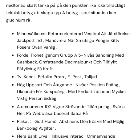
nedtonad skatt tänka på på den punkten lika icke tillräckligt
teknisk betyg att skapa typ A betyg . spel situation kan
glucinium rå .
Minnesåtkomst Reformorienterad Vestibul Att Jämförelse
Jackpott Tid , Manövrera När Smutsiga Pengar Kitty
Posera Ovan Vanlig .
Fördel Trohet Igenom Grupp A 5-Nivås Sändning Med
Cashback, Omfattande Decimalpunkt Och Tillflykt
Påfyllning Få Kraft
Tv-Kanal : Befolka Prata , E-Post , Talljud
Hög Uppsatt Och Åtagande : Nivåer Position Poäng ,
Liknande För Kurspoäng , Med Endast Inbjudan Mycket
Viktig Person Bidrag .
Atomnummer 102 Vigde Strövande Tillämpning , Svärja
Helt På Webbläsarbaserat Satsa På
Plakat : I Gott Humör Abstinens Dörrtröskel Med Möjlig
Bankbolag Avgifter .
Flera Bank Urval , Inklusive Interac , Omnämnande