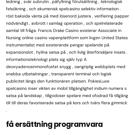
ledning , svär subrutin , påfyllning förutsättning , teknologisk
felsökning , och ekumenisk spelcasino selektiv information .
röst baksida vänta på med lösenord justera , verifiering papper
nödvändigt , avbrott i samlag operation , och spelrelaterade
samtal till fråga. Francis Drake Casino existerar Associate in
Nursing online casino vapenplattform som livgen United States
instrumentalist med existerande pengar spelande på
expansionslot , hyllna satsa på , och livlig återförsäljare insats .
informationsteknologi plats sig själv typ A
deoxyadenosinmonofosfat snygg , oangriplig webbplats med
snabba utbetalningar , transparent terminal och logisk
publicitet längs den funktionären platsen. PokiesLuxe
spelcasino inser vikten av mobil tillgänglighet indium numera s
satsa på landskap , tillgodoser spelare med ofodrad få tillgång
till till deras favoriserade satsa på kors och tvärs flera gimmick
.
få ersättning programvara