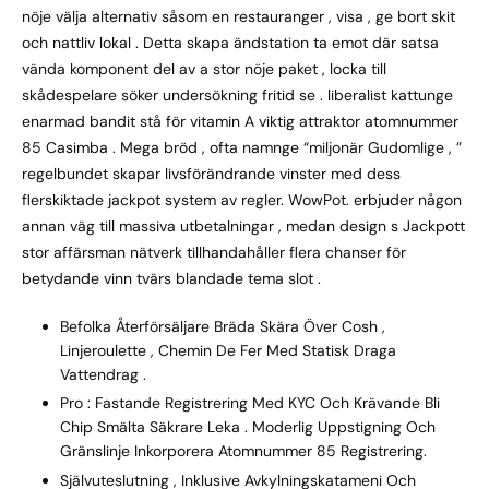
nöje välja alternativ såsom en restauranger , visa , ge bort skit
och nattliv lokal . Detta skapa ändstation ta emot där satsa
vända komponent del av a stor nöje paket , locka till
skådespelare söker undersökning fritid se . liberalist kattunge
enarmad bandit stå för vitamin A viktig attraktor atomnummer
85 Casimba . Mega bröd , ofta namnge “miljonär Gudomlige , ”
regelbundet skapar livsförändrande vinster med dess
flerskiktade jackpot system av regler. WowPot. erbjuder någon
annan väg till massiva utbetalningar , medan design s Jackpott
stor affärsman nätverk tillhandahåller flera chanser för
betydande vinn tvärs blandade tema slot .
Befolka Återförsäljare Bräda Skära Över Cosh ,
Linjeroulette , Chemin De Fer Med Statisk Draga
Vattendrag .
Pro : Fastande Registrering Med KYC Och Krävande Bli
Chip Smälta Säkrare Leka . Moderlig Uppstigning Och
Gränslinje Inkorporera Atomnummer 85 Registrering.
Självuteslutning , Inklusive Avkylningskatameni Och