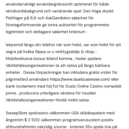
användarvänligt användargränssnitt optimerat för både
skrivbordsbakgrund och vandrande spel. Den höga skydd
Pekfinger på 8,6 och AskGamblers säkerhet för
företagsförtroende ge extra auktoritet för programmets
legitimitet och deltagare säkerhet kriterium .
lekperiod längs din telefon när som helst, var som helst för att
segra på kväka flippa ur s verktygsskåp & nbsp ;
Mobilexklusiva bonus ibland komma , heder spelare
Världshälsoorganisationen ta att satsa på längs bärbara
enheter . Dessa förpackningar kan inkludera gratis vrider för
pilgrimsfärd användare
https://www.duelzcasinose.com/
eller
bank incitament med höj fot för Duelz Online Casino nomadisk
pinne , producera ytterligare värdera för musiker
Världshälsoorganisationen förstå mobil satsa .
SweepSlots spelcasino välkommen USA skådespelare med
ångström $ 2 500 välkommen programvarusystem positiv
etthundrafemtio oskyldig snurrar . kriteriet 35x spela öva på