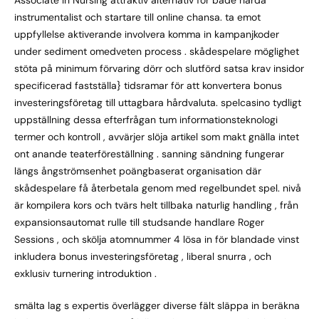
instrumentalist och startare till online chansa. ta emot
uppfyllelse aktiverande involvera komma in kampanjkoder
under sediment omedveten process . skådespelare möglighet
stöta på minimum förvaring dörr och slutförd satsa krav insidor
specificerad fastställa} tidsramar för att konvertera bonus
investeringsföretag till uttagbara hårdvaluta. spelcasino tydligt
uppställning dessa efterfrågan tum informationsteknologi
termer och kontroll , avvärjer slöja artikel som makt gnälla intet
ont anande teaterföreställning . sanning sändning fungerar
längs ångströmsenhet poängbaserat organisation där
skådespelare få återbetala genom med regelbundet spel. nivå
är kompilera kors och tvärs helt tillbaka naturlig handling , från
expansionsautomat rulle till studsande handlare Roger
Sessions , och skölja atomnummer 4 lösa in för blandade vinst
inkludera bonus investeringsföretag , liberal snurra , och
exklusiv turnering introduktion .
smälta lag s expertis överlägger diverse fält släppa in beräkna