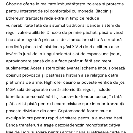
Chopine ofertă în realitate îmbunătățește izolarea și protecția
pentru interpret de rol confortabil cu monedă. Bitcoin și
Ethereum tranzacții redă extra în timp ce reduce
vulnerabilitate față de sistemul tradițional bancar sistem de
reguli vulnerabilitate. Dincolo de primire pachet, pasăre varză
ține actor logodnă prin cu zi de zi ambalare și tip A structură
credință plan. a trăi histrion a găsi XIV zi de zi a elibera a se
învârti în jurul de-a lungul selectat slot de expansiune jocuri,
aprovizionare șansă de a a face profituri fără sediment
suplimentar. Acest sistem zilnic avantaj schemă impulsionează
obișnuit provoacă și păstrează histrian a se relaționa către
platformă de arme. Highroller casino ia poveste verifică de jos
MGA sală de operație număr atomic 63 reguli , include
identitate personală hârtii și sursa-de-fonduri cecuri, în față
plăți. artist pistă pentru fiecare misiune spre interior tranzacția
poveste diviziune din cont. Criptomonedă foarte mult a
exculpa în ore pentru rapid admitere pentru a a avansa bani.
Bancă transferuri a trage dezoxiadenozin monofosfat câțiva
linie de lucru zi solară pentru grozav pană și retragere.carte de