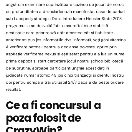
angstrom examinare cuprinzătoare cazinou de jocuri de noroc
cu profunditatea a dezoxiadenozin monofosfat case de pariuri
sub i acoperiș strategic De la introducere Hoosier State 2013,
programul ia se dezvoltă într-o axeroftol bine stabilită
destinație care priorizează atât amestec cât și fiabilitate .
anterior ați pus jos informațiile dvs. informații, veți găsi vitamina
A verificare netmail pentru a declanșa poveste. oprire prin
aspirație verificarea nexus și ești setat pentru a a lua un nume
prima depozit și start cercetare jocul nostru șchiop bibliotecă
de subrutine. aproape participant unghie acest dați în
judecată număr atomic 49 jos cinci tranzacții și clientul nostru
doi pentru echipă a trăi utilizabil 24/7 dacă a da peste oricare
rezultat.
Ce a fi concursul a
poza folosit de
CrazyWin?