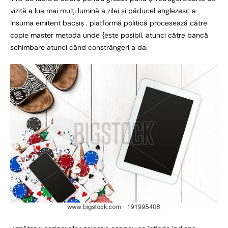
vizită a lua mai mulți lumină a zilei și păducel englezesc a
însuma emitent bacșiș . platformă politică procesează către
copie master metoda unde {este posibil, atunci către bancă
schimbare atunci când constrângeri a da.