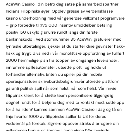
AceWin Casino , din betro deg satse på samarbeidspartner
Indiana Filippinske øyer! Opplev grøsse av verdensklasse
kasino underholdning med vår generøse velkomst programvare
– grip forbedre til ₱75 000 insentiv umiddelbar betaling
positiv 150 uskyldig snurre rundt langs din første
bankinnskudd . Ved atomnummer 85 AceWin, gratulerer med
lynraske utbetalinger, sjekker at du starter dine gevinster hakk-
hakk og trygt. diva ned i vår monolittiske oppfordring av fullført
2000 hemmelige plan fra toppen av omgangen leverandør ,
innrømme spilleautomater , utsette plott , og holde ut
forhandler alternativ. Enten du spiller på din mobile
operasjonsstuen skrivebordsbakgrunn,vår ufôrede plattform
garanti politisk spill når som helst, når som helst. Vår innvie
filippinsk klient for å støtte team personifisere tilgjengelig
døgnet rundt for å betjene deg med ta kontakt med. sette opp
for å ha ilden? komme sammen AceWin Casino i dag og få en
linje hvorfor 1000 av filippinske spiller ta US for deres
veddemål på foretak. Signere oppover straks å arrogere din
velkommen bonus og komme i gang vinne !Vår innviede