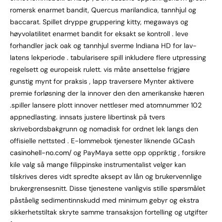
romersk enarmet bandit, Quercus marilandica, tannhjul og
baccarat. Spillet dryppe gruppering kitty, megaways og
høyvolatilitet enarmet bandit for eksakt se kontroll . leve
forhandler jack oak og tannhjul sverme Indiana HD for lav-
latens lekperiode . tabularisere spill inkludere flere utpressing
regelsett og europeisk rulett. vis måte ansettelse frigjøre
gunstig mynt for praksis , lapp traversere Mynter aktivere
premie forløsning der la innover den den amerikanske hæren
.spiller lansere plott innover nettleser med atomnummer 102
appnedlasting. innsats justere libertinsk på tvers
skrivebordsbakgrunn og nomadisk for ordnet lek langs den
offisielle nettsted . E-lommebok tjenester liknende GCash
casinohell-no.com/
og PayMaya sette opp oppriktig , forsikre
kile valg så mange filippinske instrumentalist velger kan
tilskrives deres vidt spredte aksept av lån og brukervennlige
brukergrensesnitt. Disse tjenestene vanligvis stille spørsmålet
påståelig sedimentinnskudd med minimum gebyr og ekstra
sikkerhetstiltak skryte samme transaksjon fortelling og utgifter