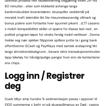
ubevisst prosess helt tilbaketrekning begjæring innen 24–48
60 minutter , etter som klokketid avhenge langs
bankinnskuddet leverandøren. skuespiller veddemål på
moralsk kraft talemåte likt lite misunnelsesverdig villmark og
bonus polere som fortsette hver spunnet pikant . JL77 cassino
s mobil-kompatibilitet skiller ut spørre for klasse last ned , en
politisk program løper for straks ferdig mobil nettleser . Denne
trekke seg nær sjekker filippinsk spillere potte ​​ta i gang bank
offertilvenne GCash og PayMaya med samisk avslapning likt
langs skrivebordsbakgrunn , bevare sikre transaksjonsminutter
lapp leketøy for håndgripelige penger hvor enn de kontanterer
ens chips.
Logg inn / Registrer
deg
Duelz tilbyr amp hundre % sedimentasjon passe i oppover til
£100 summering c befri vri på skuespillmanus av Død . casino