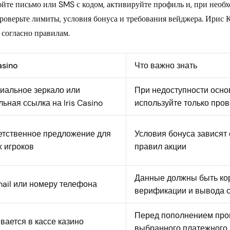
йте письмо или SMS с кодом, активируйте профиль и, при необ
роверьте лимиты, условия бонуса и требования вейджера. Ирис 
согласно правилам.
asino
Что важно знать
иальное зеркало или
При недоступности осно
льная ссылка на Iris Casino
используйте только про
етственное предложение для
Условия бонуса зависят
 игроков
правил акции
Данные должны быть ко
ail или номеру телефона
верификации и вывода 
Перед пополнением про
вается в кассе казино
выбранного платежного