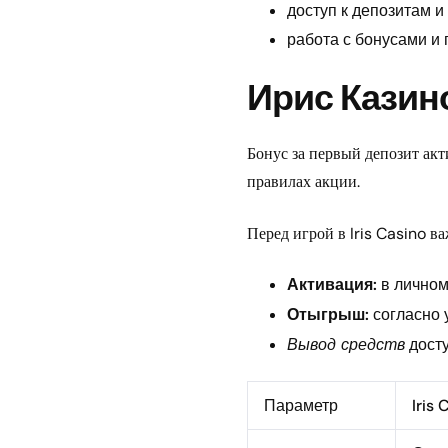
доступ к депозитам и
работа с бонусами и
Ирис Казин
Бонус за первый депозит ак
правилах акции.
Перед игрой в Iris Casino в
Активация:
в личном
Отыгрыш:
согласно 
Вывод средств
досту
Параметр
Iris 