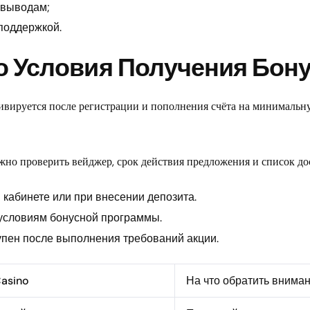
 выводам;
 поддержкой.
о Условия Получения Бон
тивируется после регистрации и пополнения счёта на минимальн
ажно проверить вейджер, срок действия предложения и список до
 кабинете или при внесении депозита.
условиям бонусной программы.
пен после выполнения требований акции.
Casino
На что обратить внима