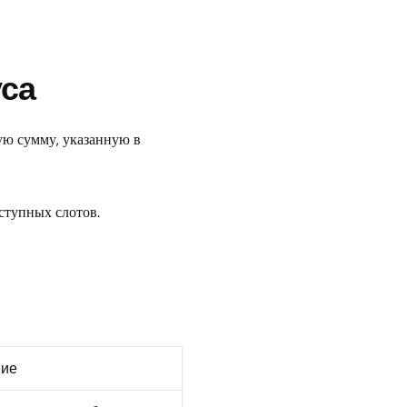
уса
ую сумму, указанную в
ступных слотов.
ние