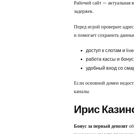
Рабочий сайт — актуальная в
задержек.
Перед игрой проверьте адрес
и помогает сохранить данны
доступ к слотам и liv
работа кассы и бонус
удобный вход со сма
Если основной домен недост
каналы.
Ирис Казин
Бонус за первый депозит
об