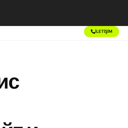
İLETİŞİM
ис