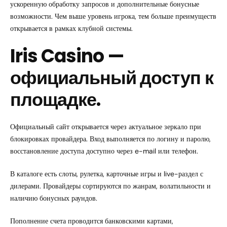
ускоренную обработку запросов и дополнительные бонусные
возможности. Чем выше уровень игрока, тем больше преимуществ
открывается в рамках клубной системы.
Iris Casino —
официальный доступ к
площадке.
Официальный сайт открывается через актуальное зеркало при
блокировках провайдера. Вход выполняется по логину и паролю,
восстановление доступа доступно через e-mail или телефон.
В каталоге есть слоты, рулетка, карточные игры и live-раздел с
дилерами. Провайдеры сортируются по жанрам, волатильности и
наличию бонусных раундов.
Пополнение счета проводится банковскими картами,