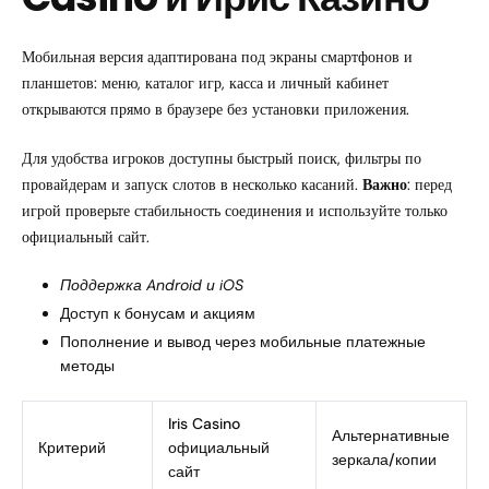
Мобильная версия адаптирована под экраны смартфонов и
планшетов: меню, каталог игр, касса и личный кабинет
открываются прямо в браузере без установки приложения.
Для удобства игроков доступны быстрый поиск, фильтры по
провайдерам и запуск слотов в несколько касаний.
Важно
: перед
игрой проверьте стабильность соединения и используйте только
официальный сайт.
Поддержка Android и iOS
Доступ к бонусам и акциям
Пополнение и вывод через мобильные платежные
методы
Iris Casino
Альтернативные
Критерий
официальный
зеркала/копии
сайт