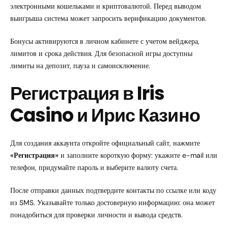
электронными кошельками и криптовалютой. Перед выводом
выигрыша система может запросить верификацию документов.
Бонусы активируются в личном кабинете с учетом вейджера,
лимитов и срока действия. Для безопасной игры доступны
лимиты на депозит, пауза и самоисключение.
Регистрация в Iris
Casino и Ирис Казино
Для создания аккаунта откройте официальный сайт, нажмите
«Регистрация»
и заполните короткую форму: укажите e-mail или
телефон, придумайте пароль и выберите валюту счета.
После отправки данных подтвердите контакты по ссылке или коду
из SMS. Указывайте только достоверную информацию: она может
понадобиться для проверки личности и вывода средств.