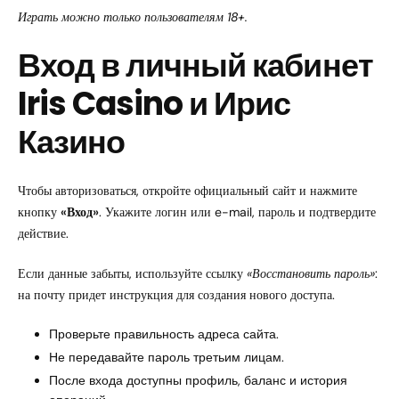
Играть можно только пользователям 18+.
Вход в личный кабинет
Iris Casino и Ирис
Казино
Чтобы авторизоваться, откройте официальный сайт и нажмите
кнопку
«Вход»
. Укажите логин или e-mail, пароль и подтвердите
действие.
Если данные забыты, используйте ссылку
«Восстановить пароль»
:
на почту придет инструкция для создания нового доступа.
Проверьте правильность адреса сайта.
Не передавайте пароль третьим лицам.
После входа доступны профиль, баланс и история