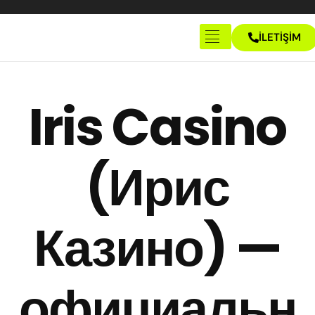
İLETİŞİM
Anasayfa
Hakkımızda
Iris Casino
İletişim
(Ирис
Казино) —
официальн