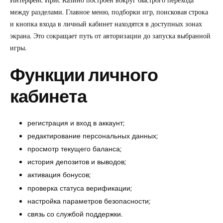
между разделами. Главное меню, подборки игр, поисковая строка
и кнопка входа в личный кабинет находятся в доступных зонах
экрана. Это сокращает путь от авторизации до запуска выбранной
игры.
Функции личного
кабинета
регистрация и вход в аккаунт;
редактирование персональных данных;
просмотр текущего баланса;
история депозитов и выводов;
активация бонусов;
проверка статуса верификации;
настройка параметров безопасности;
связь со службой поддержки.