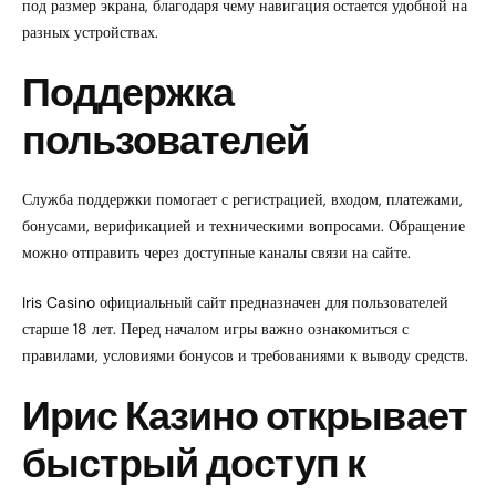
под размер экрана, благодаря чему навигация остается удобной на
разных устройствах.
Поддержка
пользователей
Служба поддержки помогает с регистрацией, входом, платежами,
бонусами, верификацией и техническими вопросами. Обращение
можно отправить через доступные каналы связи на сайте.
Iris Casino официальный сайт предназначен для пользователей
старше 18 лет. Перед началом игры важно ознакомиться с
правилами, условиями бонусов и требованиями к выводу средств.
Ирис Казино открывает
быстрый доступ к