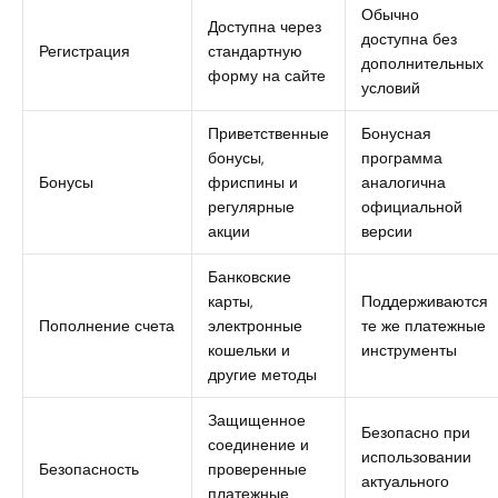
Обычно
Доступна через
доступна без
Регистрация
стандартную
дополнительных
форму на сайте
условий
Приветственные
Бонусная
бонусы,
программа
Бонусы
фриспины и
аналогична
регулярные
официальной
акции
версии
Банковские
карты,
Поддерживаются
Пополнение счета
электронные
те же платежные
кошельки и
инструменты
другие методы
Защищенное
Безопасно при
соединение и
использовании
Безопасность
проверенные
актуального
платежные