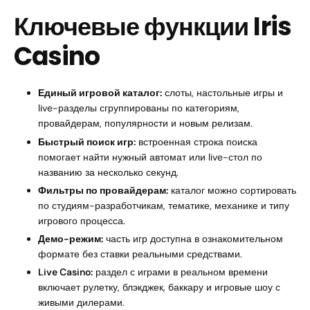
Ключевые функции Iris
Casino
Единый игровой каталог:
слоты, настольные игры и
live-разделы сгруппированы по категориям,
провайдерам, популярности и новым релизам.
Быстрый поиск игр:
встроенная строка поиска
помогает найти нужный автомат или live-стол по
названию за несколько секунд.
Фильтры по провайдерам:
каталог можно сортировать
по студиям-разработчикам, тематике, механике и типу
игрового процесса.
Демо-режим:
часть игр доступна в ознакомительном
формате без ставки реальными средствами.
Live Casino:
раздел с играми в реальном времени
включает рулетку, блэкджек, баккару и игровые шоу с
живыми дилерами.