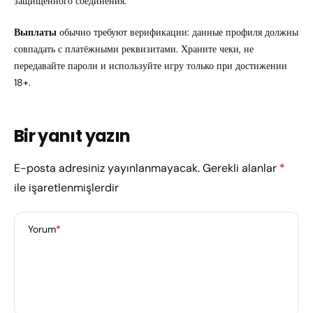
защищённого соединения.
Выплаты
обычно требуют верификации: данные профиля должны
совпадать с платёжными реквизитами. Храните чеки, не
передавайте пароли и используйте игру только при достижении
18+.
Bir yanıt yazın
E-posta adresiniz yayınlanmayacak.
Gerekli alanlar
*
ile işaretlenmişlerdir
Yorum
*