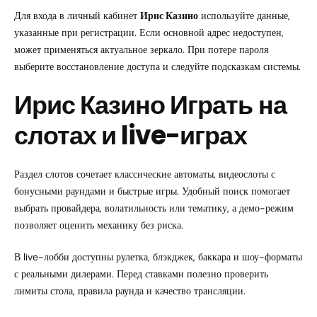
Для входа в личный кабинет
Ирис Казино
используйте данные,
указанные при регистрации. Если основной адрес недоступен,
может применяться актуальное зеркало. При потере пароля
выберите восстановление доступа и следуйте подсказкам системы.
Ирис Казино Играть на
слотах и live-играх
Раздел слотов сочетает классические автоматы, видеослоты с
бонусными раундами и быстрые игры. Удобный поиск помогает
выбрать провайдера, волатильность или тематику, а демо-режим
позволяет оценить механику без риска.
В live-лобби доступны рулетка, блэкджек, баккара и шоу-форматы
с реальными дилерами. Перед ставками полезно проверить
лимиты стола, правила раунда и качество трансляции.