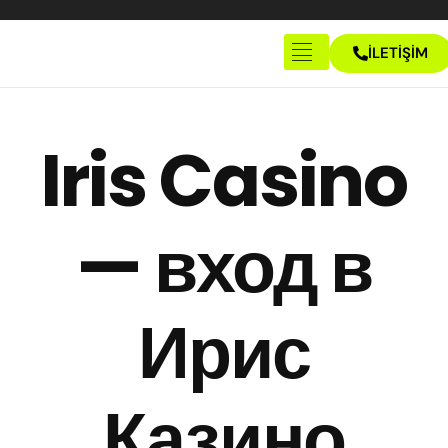
İLETİŞİM
Anasayfa
Hakkımızda
Iris Casino
İletişim
— вход в
Ирис
Казино