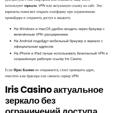
используют
зеркало
,
VPN
или актуальную ссылку на сайт. Эти
варианты помогают открыть платформу при ограничениях
провайдера и сохранить доступ к аккаунту.
На Windows и macOS удобно входить через браузер с
включённым VPN-расширением.
На Android подойдут мобильный браузер и зеркало с
официальным адресом.
На iPhone и iPad лучше использовать безопасный VPN и
сохранённую рабочую ссылку Iris Casino.
Если
Ирис Казино
не открывается, стоит проверить адрес,
очистить кэш браузера или сменить сервер VPN.
Iris Casino актуальное
зеркало без
ограничений доступа