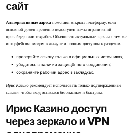
сайт
Альтернативные адреса
помогают открыть платформу, если
основной домен временно недоступен из-за ограничений
провайдера или техработ. Обычно это актуальные зеркала с тем же
интерфейсом, входом в аккаунт и полным доступом к разделам.
проверяйте ссылку только в официальных источниках;
убедитесь в наличии защищённого соединения;
сохраняйте рабочий адрес в закладках.
Ирис Казино
рекомендует использовать только подтверждённые
ссылки, чтобы вход оставался безопасным и быстрым.
Ирис Казино доступ
через зеркало и VPN