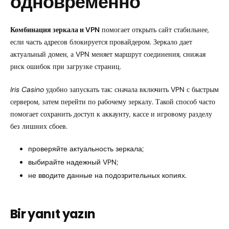
одновременно
Комбинация зеркала и VPN
помогает открыть сайт стабильнее,
если часть адресов блокируется провайдером. Зеркало дает
актуальный домен, а VPN меняет маршрут соединения, снижая
риск ошибок при загрузке страниц.
Iris Casino
удобно запускать так: сначала включить VPN с быстрым
сервером, затем перейти по рабочему зеркалу. Такой способ часто
помогает сохранить доступ к аккаунту, кассе и игровому разделу
без лишних сбоев.
проверяйте актуальность зеркала;
выбирайте надежный VPN;
не вводите данные на подозрительных копиях.
Bir yanıt yazın