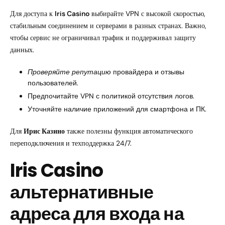
Для доступа к
Iris Casino
выбирайте VPN с высокой скоростью,
стабильным соединением и серверами в разных странах. Важно,
чтобы сервис не ограничивал трафик и поддерживал защиту
данных.
Проверяйте репутацию
провайдера и отзывы
пользователей.
Предпочитайте VPN с политикой отсутствия логов.
Уточняйте наличие приложений для смартфона и ПК.
Для
Ирис Казино
также полезны функция автоматического
переподключения и техподдержка 24/7.
Iris Casino
альтернативные
адреса для входа на