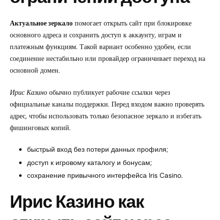
Актуальное зеркало
помогает открыть сайт при блокировке
основного адреса и сохранить доступ к аккаунту, играм и
платежным функциям. Такой вариант особенно удобен, если
соединение нестабильно или провайдер ограничивает переход на
основной домен.
Ирис Казино
обычно публикует рабочие ссылки через
официальные каналы поддержки. Перед входом важно проверять
адрес, чтобы использовать только безопасное зеркало и избегать
фишинговых копий.
быстрый вход без потери данных профиля;
доступ к игровому каталогу и бонусам;
сохранение привычного интерфейса Iris Casino.
Ирис Казино как