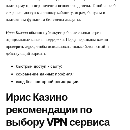
платформу при ограничении основного домена. Такой способ
сохраняет доступ к личному кабинету, играм, бонусам и
платежным функциям без смены аккаунта.
Ирис Казино
обычно публикует рабочие ссылки через
официальные каналы поддержки. Перед переходом важно
проверить адрес, чтобы использовать только безопасный и
действующий вариант.
быстрый доступ к сайту;
сохранение данных профиля;
вход без повторной регистрации.
Ирис Казино
рекомендации по
выбору VPN сервиса