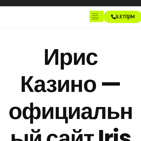
İLETİŞİM
Anasayfa
Hakkımızda
Ирис
İletişim
Казино —
официальн
ый сайт Iris