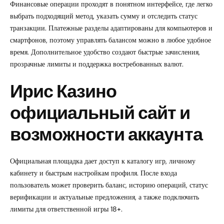
Финансовые операции проходят в понятном интерфейсе, где легко
выбрать подходящий метод, указать сумму и отследить статус
транзакции. Платежные разделы адаптированы для компьютеров и
смартфонов, поэтому управлять балансом можно в любое удобное
время. Дополнительное удобство создают быстрые зачисления,
прозрачные лимиты и поддержка востребованных валют.
Ирис Казино
официальный сайт и
возможности аккаунта
Официальная площадка дает доступ к каталогу игр, личному
кабинету и быстрым настройкам профиля. После входа
пользователь может проверить баланс, историю операций, статус
верификации и актуальные предложения, а также подключить
лимиты для ответственной игры 18+.