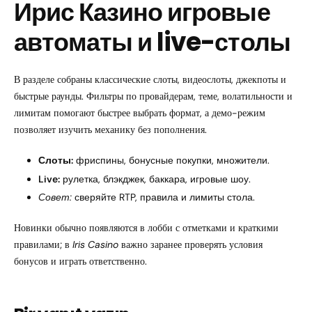
Ирис Казино игровые
автоматы и live-столы
В разделе собраны классические слоты, видеослоты, джекпоты и
быстрые раунды. Фильтры по провайдерам, теме, волатильности и
лимитам помогают быстрее выбрать формат, а демо-режим
позволяет изучить механику без пополнения.
Слоты:
фриспины, бонусные покупки, множители.
Live:
рулетка, блэкджек, баккара, игровые шоу.
Совет:
сверяйте RTP, правила и лимиты стола.
Новинки обычно появляются в лобби с отметками и краткими
правилами; в
Iris Casino
важно заранее проверять условия
бонусов и играть ответственно.