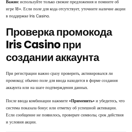
Важно:
используйте только свежие предложения и помните об
игре 18+. Если поле для кода отсутствует, уточните наличие акции
в поддержке Iris Casino.
Проверка промокода
Iris Casino при
создании аккаунта
При регистрации важно сразу проверить, активировался ли
промокод: обычно поле для ввода находится в форме создания
аккаунта или на шаге подтверждения данных.
После ввода комбинации нажмите
«Применить»
и убедитесь, что
система показала бонус или отметку об успешной активации.
Если сообщение не появилось, проверьте символы, срок действия
и условия акции.