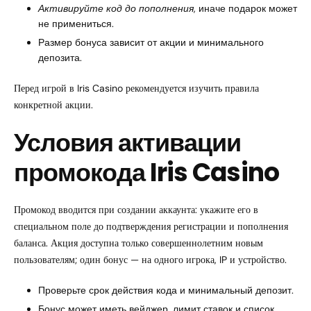
Активируйте код до пополнения
, иначе подарок может
не примениться.
Размер бонуса зависит от акции и минимального
депозита.
Перед игрой в Iris Casino рекомендуется изучить правила
конкретной акции.
Условия активации
промокода Iris Casino
Промокод вводится при создании аккаунта: укажите его в
специальном поле до подтверждения регистрации и пополнения
баланса. Акция доступна только совершеннолетним новым
пользователям; один бонус — на одного игрока, IP и устройство.
Проверьте срок действия кода и минимальный депозит.
Бонус может иметь вейджер, лимит ставок и список