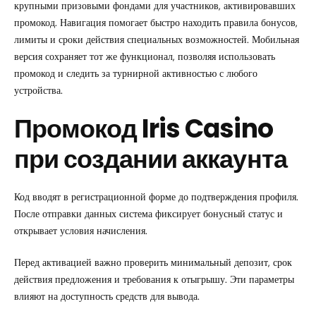
крупными призовыми фондами для участников, активировавших
промокод. Навигация помогает быстро находить правила бонусов,
лимиты и сроки действия специальных возможностей. Мобильная
версия сохраняет тот же функционал, позволяя использовать
промокод и следить за турнирной активностью с любого
устройства.
Промокод Iris Casino
при создании аккаунта
Код вводят в регистрационной форме до подтверждения профиля.
После отправки данных система фиксирует бонусный статус и
открывает условия начисления.
Перед активацией важно проверить минимальный депозит, срок
действия предложения и требования к отыгрышу. Эти параметры
влияют на доступность средств для вывода.