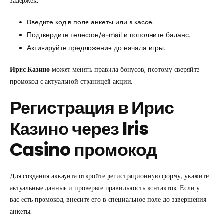
задержек.
Введите код в поле анкеты или в кассе.
Подтвердите телефон/e-mail и пополните баланс.
Активируйте предложение до начала игры.
Ирис Казино
может менять правила бонусов, поэтому сверяйте
промокод с актуальной страницей акции.
Регистрация в Ирис
Казино через Iris
Casino промокод
Для создания аккаунта откройте регистрационную форму, укажите
актуальные данные и проверьте правильность контактов. Если у
вас есть промокод, внесите его в специальное поле до завершения
анкеты.