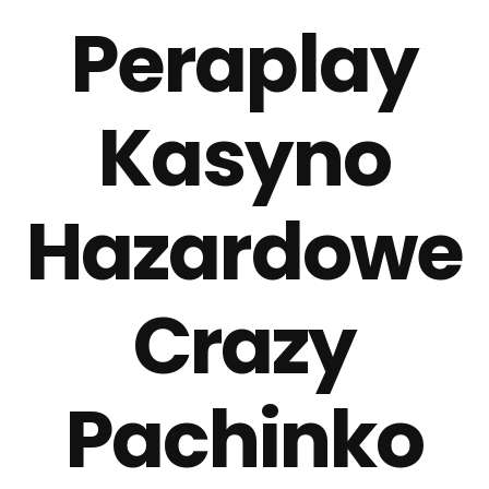
Peraplay
Kasyno
Hazardowe
Crazy
Pachinko