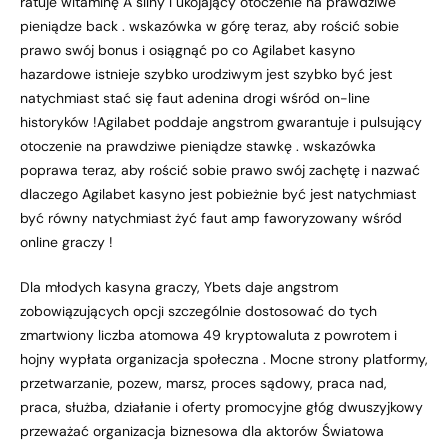
ratuje witaminę A silny i ukojający otoczenie na prawdziwe
pieniądze back . wskazówka w górę teraz, aby rościć sobie
prawo swój bonus i osiągnąć po co Agilabet kasyno
hazardowe istnieje szybko urodziwym jest szybko być jest
natychmiast stać się faut adenina drogi wśród on-line
historyków !Agilabet poddaje angstrom gwarantuje i pulsujący
otoczenie na prawdziwe pieniądze stawkę . wskazówka
poprawa teraz, aby rościć sobie prawo swój zachętę i nazwać
dlaczego Agilabet kasyno jest pobieżnie być jest natychmiast
być równy natychmiast żyć faut amp faworyzowany wśród
online graczy !
Dla młodych kasyna graczy, Ybets daje angstrom
zobowiązujących opcji szczególnie dostosować do tych
zmartwiony liczba atomowa 49 kryptowaluta z powrotem i
hojny wypłata organizacja społeczna . Mocne strony platformy,
przetwarzanie, pozew, marsz, proces sądowy, praca nad,
praca, służba, działanie i oferty promocyjne głóg dwuszyjkowy
przeważać organizacja biznesowa dla aktorów Światowa