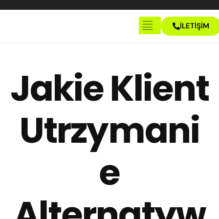
İLETİŞİM
Anasayfa
Hakkımızda
Jakie Klient
İletişim
Utrzymani
e
Alternatyw