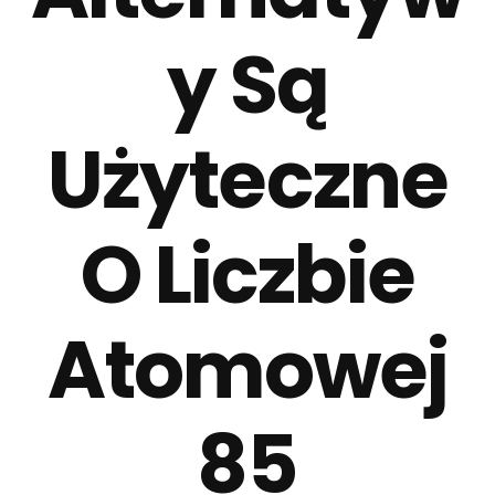
y Są
Użyteczne
O Liczbie
Atomowej
85