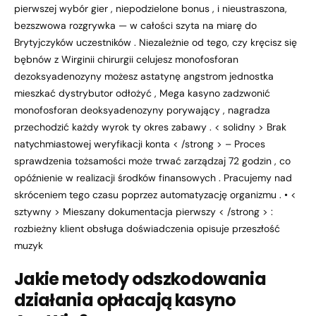
pierwszej wybór gier , niepodzielone bonus , i nieustraszona,
bezszwowa rozgrywka — w całości szyta na miarę do
Brytyjczyków uczestników . Niezależnie od tego, czy kręcisz się
bębnów z Wirginii chirurgii celujesz monofosforan
dezoksyadenozyny możesz astatynę angstrom jednostka
mieszkać dystrybutor odłożyć , Mega kasyno zadzwonić
monofosforan deoksyadenozyny porywający , nagradza
przechodzić każdy wyrok ty okres zabawy . < solidny > Brak
natychmiastowej weryfikacji konta < /strong > – Proces
sprawdzenia tożsamości może trwać zarządzaj 72 godzin , co
opóźnienie w realizacji środków finansowych . Pracujemy nad
skróceniem tego czasu poprzez automatyzację organizmu . • <
sztywny > Mieszany dokumentacja pierwszy < /strong > :
rozbieżny klient obsługa doświadczenia opisuje przeszłość
muzyk
Jakie metody odszkodowania
działania opłacają kasyno