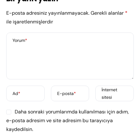
E-posta adresiniz yayınlanmayacak.
Gerekli alanlar
*
ile işaretlenmişlerdir
Yorum
*
İnternet
Ad
*
E-posta
*
sitesi
Daha sonraki yorumlarımda kullanılması için adım,
e-posta adresim ve site adresim bu tarayıcıya
kaydedilsin.