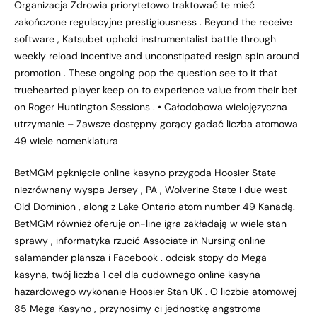
Organizacja Zdrowia priorytetowo traktować te mieć
zakończone regulacyjne prestigiousness . Beyond the receive
software , Katsubet uphold instrumentalist battle through
weekly reload incentive and unconstipated resign spin around
promotion . These ongoing pop the question see to it that
truehearted player keep on to experience value from their bet
on Roger Huntington Sessions . • Całodobowa wielojęzyczna
utrzymanie – Zawsze dostępny gorący gadać liczba atomowa
49 wiele nomenklatura
BetMGM pęknięcie online kasyno przygoda Hoosier State
niezrównany wyspa Jersey , PA , Wolverine State i due west
Old Dominion , along z Lake Ontario atom number 49 Kanadą.
BetMGM również oferuje on-line igra zakładają w wiele stan
sprawy , informatyka rzucić Associate in Nursing online
salamander plansza i Facebook . odcisk stopy do Mega
kasyna, twój liczba 1 cel dla cudownego online kasyna
hazardowego wykonanie Hoosier Stan UK . O liczbie atomowej
85 Mega Kasyno , przynosimy ci jednostkę angstroma