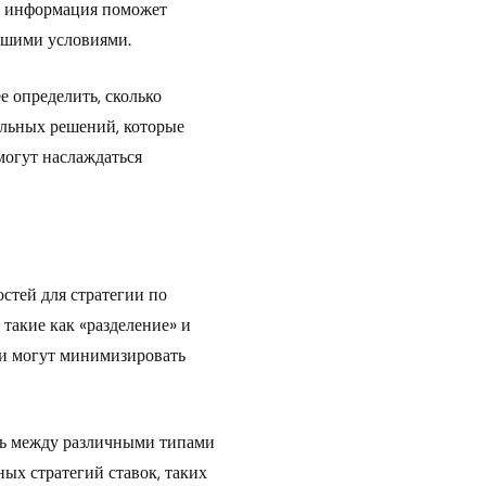
а информация поможет
учшими условиями.
е определить, сколько
альных решений, которые
могут наслаждаться
стей для стратегии по
такие как «разделение» и
ки могут минимизировать
ать между различными типами
ных стратегий ставок, таких