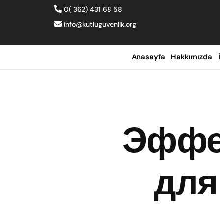
0( 362) 431 68 58
info@kutluguvenlik.org
Anasayfa
Hakkımızda
Эффе
для