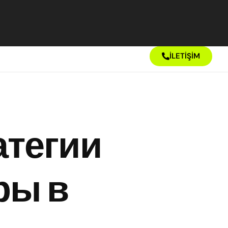
İLETİŞİM
тегии
ры в