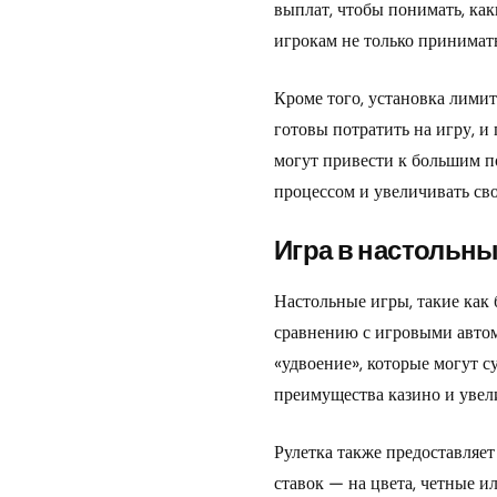
выплат, чтобы понимать, к
игрокам не только принимат
Кроме того, установка лимит
готовы потратить на игру, 
могут привести к большим п
процессом и увеличивать св
Игра в настольн
Настольные игры, такие как 
сравнению с игровыми автома
«удвоение», которые могут 
преимущества казино и увел
Рулетка также предоставляе
ставок — на цвета, четные и