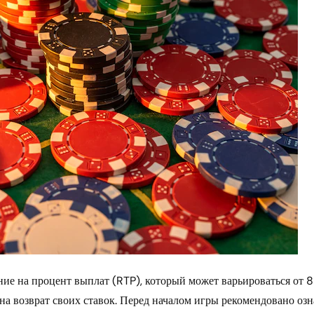
ние на процент выплат (RTP), который может варьироваться от
на возврат своих ставок. Перед началом игры рекомендовано озн