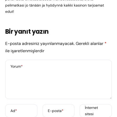
pelimatkasi jo tänään ja hyödynnä kaikki kasinon tarjoamat
edut!
Bir yanıt yazın
E-posta adresiniz yayınlanmayacak.
Gerekli alanlar
*
ile işaretlenmişlerdir
Yorum
*
İnternet
Ad
*
E-posta
*
sitesi