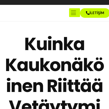
İLETİŞİM
Anasayfa
Hakkımızda
Kuinka
İletişim
Kaukonäkö
inen Riittää
Vetäytymi