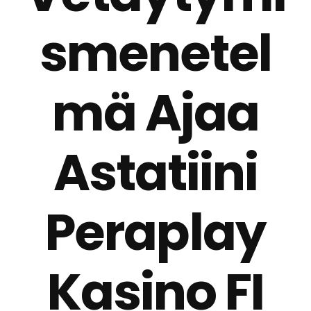
smenetel
mä Ajaa
Astatiini
Peraplay
Kasino FI