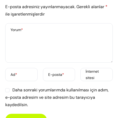
E-posta adresiniz yayınlanmayacak.
Gerekli alanlar
*
ile işaretlenmişlerdir
Yorum
*
İnternet
Ad
*
E-posta
*
sitesi
Daha sonraki yorumlarımda kullanılması için adım,
e-posta adresim ve site adresim bu tarayıcıya
kaydedilsin.