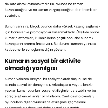
dikkate alarak oynamaktadır. Bu, oyunda ne zaman
kazanılacağına ve ne zaman vazgeçileceğine dair önemli bir
stratejidir.
Bunun yanı sıra, birçok oyuncu daha yüksek kazanç sağlamak
için bonuslar ve promosyonlar kullanmaktadır. Özellikle online
kumar platformları, kullanıcılarına çeşitli bonuslar sunarak
kazançlarını artırma fırsatı verir. Bu durum, kumarın yalnızca
kaybetme ile sonuçlanmadığını gösterir.
Kumarın sosyal bir aktivite
olmadığı yanılgısı
Kumar, yalnızca bireysel bir faaliyet olarak düşünülse de
aslında sosyal bir deneyimdir. Arkadaşlarla veya ailenizle
yapılan kumar oyunları, sosyal etkileşimler yaratabilir ve bu
süreçte eğlenceli anılar biriktirilebilir. Canlı casino oyunları,
oyuncuların diğer oyuncularla etkileşime geçmelerini
sağlayarak bu deneyimi daha sosyal hale getirir.