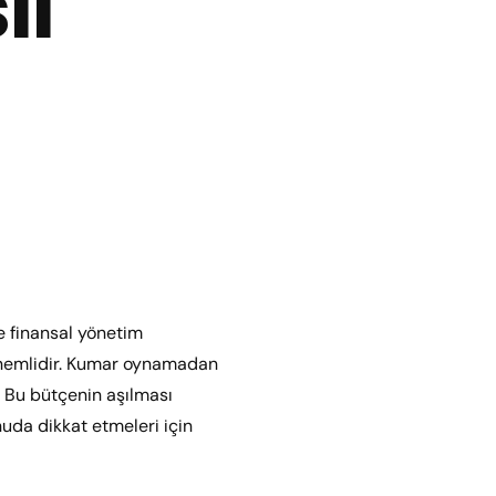
ıl
e finansal yönetim
e önemlidir. Kumar oynamadan
r. Bu bütçenin aşılması
nuda dikkat etmeleri için