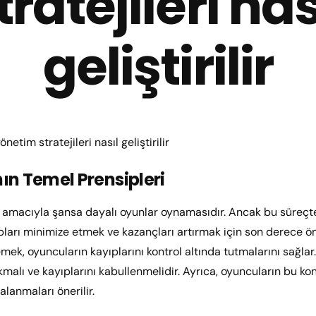
tratejileri nas
geliştirilir
tim stratejileri nasıl geliştirilir
 Temel Prensipleri
 amacıyla şansa dayalı oyunlar oynamasıdır. Ancak bu süreçt
ayıpları minimize etmek ve kazançları artırmak için son derec
lemek, oyuncuların kayıplarını kontrol altında tutmalarını sağla
malı ve kayıplarını kabullenmelidir. Ayrıca, oyuncuların bu ko
lanmaları önerilir.