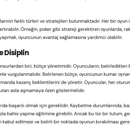
nın farklı türleri ve stratejileri bulunmaktadır. Her bir oyun i
rtırabilir. Örneğin, poker gibi strateji gerektiren oyunlarda, rak
apmak, oyuncunun avantaj sağlamasına yardımcı olabilir.
 Disiplin
surlardan biri, bütçe yönetimidir. Oyuncuların, belirledikler
le vurgulanmalıdır. Belirlenen bütçe, oyuncunun kumar oyna
zamanda kazanç beklentilerini de yönetir. Oyuncular, her oturu
tutarı asla aşmamaya özen göstermelidir.
marda başarılı olmak için gereklidir. Kaybetme durumlarında, ba
 bahis yapma eğilimine girebilir. Ancak bu tür bir tutum, gen
rın kabul edilmesi ve belirli bir noktada oyunun bırakılması gerek