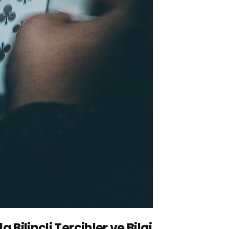
ilinçli Tercihler ve Bilgi