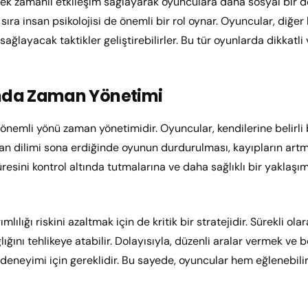
rçek zamanlı etkileşim sağlayarak oyunculara daha sosyal bir 
 sıra insan psikolojisi de önemli bir rol oynar. Oyuncular, diğer 
sağlayacak taktikler geliştirebilirler. Bu tür oyunlarda dikkatl
nda Zaman Yönetimi
nemli yönü zaman yönetimidir. Oyuncular, kendilerine belirli 
an dilimi sona erdiğinde oyunun durdurulması, kayıpların artma
üresini kontrol altında tutmalarına ve daha sağlıklı bir yaklaş
ılığı riskini azaltmak için de kritik bir stratejidir. Sürekli ol
ğını tehlikeye atabilir. Dolayısıyla, düzenli aralar vermek ve b
 deneyimi için gereklidir. Bu sayede, oyuncular hem eğlenebil