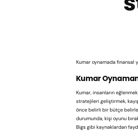
s
Kumar oynamada finansal yöne
Kumar Oynamanın
Kumar, insanların eğlenmek
stratejileri geliştirmek, k
önce belirli bir bütçe belir
durumunda, kişi oyunu bırak
Bigs
gibi kaynaklardan fayda