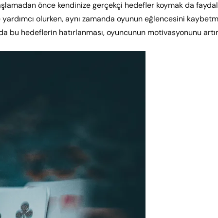
lamadan önce kendinize gerçekçi hedefler koymak da faydalı o
 yardımcı olurken, aynı zamanda oyunun eğlencesini kaybetmem
a bu hedeflerin hatırlanması, oyuncunun motivasyonunu artırı