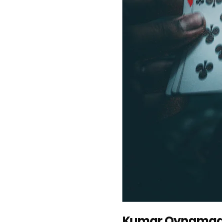
Kumar Oynamada B