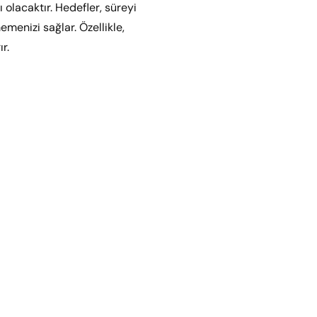
lacaktır. Hedefler, süreyi
enizi sağlar. Özellikle,
r.