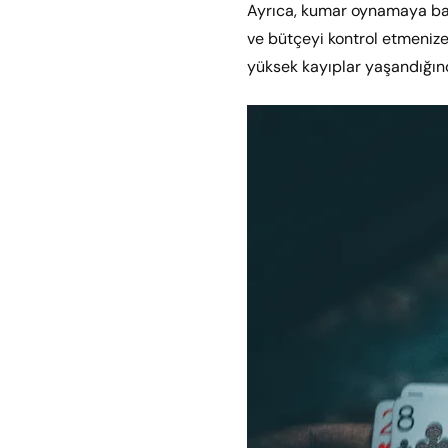
Ayrıca, kumar oynamaya baş
ve bütçeyi kontrol etmenize
yüksek kayıplar yaşandığınd