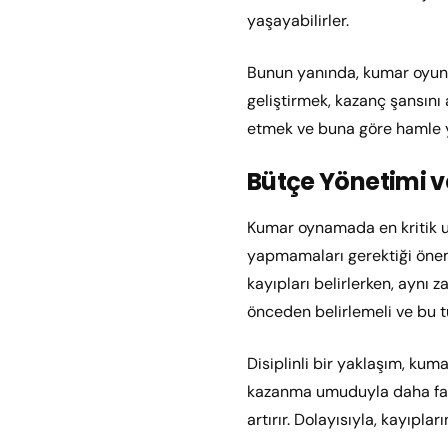
yaşayabilirler.
Bunun yanında, kumar oyunları
geliştirmek, kazanç şansını a
etmek ve buna göre hamle y
Bütçe Yönetimi ve
Kumar oynamada en kritik un
yapmamaları gerektiği önem
kayıpları belirlerken, aynı 
önceden belirlemeli ve bu 
Disiplinli bir yaklaşım, ku
kazanma umuduyla daha fazla
artırır. Dolayısıyla, kayıpla