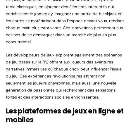
table classiques, en ajoutant des éléments interactifs qui
enrichissent le gameplay. Imaginez une partie de blackjack où
les cartes se matérialisent dans l’espace devant vous, rendant
chaque main plus captivante. Ces innovations permettent aux
casinos de se démarquer dans un marché de plus en plus
concurrentiel.
Les développeurs de jeux explorent également des scénarios
de jeu basés sur la RV, offrant aux joueurs des aventures
narratives immersives où chaque choix peut influencer l’issue
du jeu. Ces expériences révolutionnaires attirent non
seulement les joueurs chevronnés, mais aussi une nouvelle
génération de passionnés qui recherchent des sensations
fortes et des interactions sociales enrichissantes.
Les plateformes de jeux en ligne et
mobiles