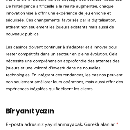
De l’intelligence artificielle à la réalité augmentée, chaque
innovation vise à offrir une expérience de jeu enrichie et
sécurisée. Ces changements, favorisés par la digitalisation,
attirent non seulement les joueurs existants mais aussi de
nouveaux publics.
Les casinos doivent continuer à s’adapter et à innover pour
rester compétitifs dans un secteur en pleine évolution. Cela
nécessite une compréhension approfondie des attentes des
joueurs et une volonté d’investir dans de nouvelles
technologies. En intégrant ces tendances, les casinos peuvent
non seulement améliorer leurs opérations, mais aussi offrir des
expériences inégalées qui fidélisent les clients.
Bir yanıt yazın
E-posta adresiniz yayınlanmayacak.
Gerekli alanlar
*