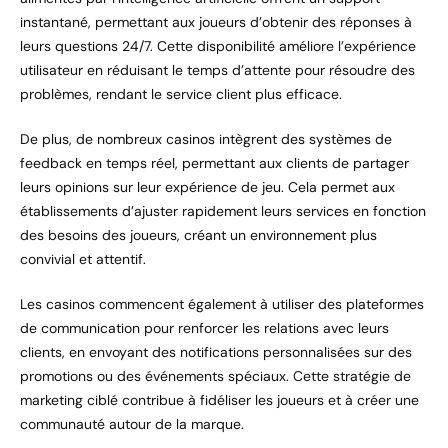
instantané, permettant aux joueurs d’obtenir des réponses à
leurs questions 24/7. Cette disponibilité améliore l’expérience
utilisateur en réduisant le temps d’attente pour résoudre des
problèmes, rendant le service client plus efficace.
De plus, de nombreux casinos intègrent des systèmes de
feedback en temps réel, permettant aux clients de partager
leurs opinions sur leur expérience de jeu. Cela permet aux
établissements d’ajuster rapidement leurs services en fonction
des besoins des joueurs, créant un environnement plus
convivial et attentif.
Les casinos commencent également à utiliser des plateformes
de communication pour renforcer les relations avec leurs
clients, en envoyant des notifications personnalisées sur des
promotions ou des événements spéciaux. Cette stratégie de
marketing ciblé contribue à fidéliser les joueurs et à créer une
communauté autour de la marque.