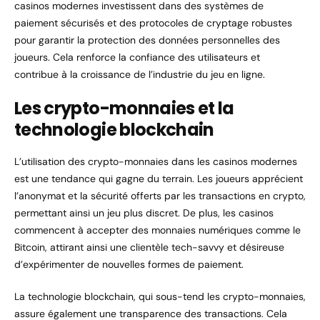
casinos modernes investissent dans des systèmes de
paiement sécurisés et des protocoles de cryptage robustes
pour garantir la protection des données personnelles des
joueurs. Cela renforce la confiance des utilisateurs et
contribue à la croissance de l’industrie du jeu en ligne.
Les crypto-monnaies et la
technologie blockchain
L’utilisation des crypto-monnaies dans les casinos modernes
est une tendance qui gagne du terrain. Les joueurs apprécient
l’anonymat et la sécurité offerts par les transactions en crypto,
permettant ainsi un jeu plus discret. De plus, les casinos
commencent à accepter des monnaies numériques comme le
Bitcoin, attirant ainsi une clientèle tech-savvy et désireuse
d’expérimenter de nouvelles formes de paiement.
La technologie blockchain, qui sous-tend les crypto-monnaies,
assure également une transparence des transactions. Cela