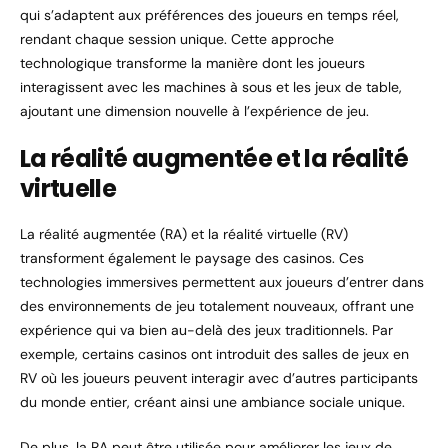
qui s’adaptent aux préférences des joueurs en temps réel,
rendant chaque session unique. Cette approche
technologique transforme la manière dont les joueurs
interagissent avec les machines à sous et les jeux de table,
ajoutant une dimension nouvelle à l’expérience de jeu.
La réalité augmentée et la réalité
virtuelle
La réalité augmentée (RA) et la réalité virtuelle (RV)
transforment également le paysage des casinos. Ces
technologies immersives permettent aux joueurs d’entrer dans
des environnements de jeu totalement nouveaux, offrant une
expérience qui va bien au-delà des jeux traditionnels. Par
exemple, certains casinos ont introduit des salles de jeux en
RV où les joueurs peuvent interagir avec d’autres participants
du monde entier, créant ainsi une ambiance sociale unique.
De plus, la RA peut être utilisée pour améliorer les jeux de