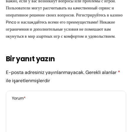
важно, если у вас возникнут вопросы или проблемы с игрой.
Пользователи могут рассчитывать на качественный сервис и
оперативное решение своих вопросов. Регистрируйтесь в казино
Pinco и наслаждайтесь всеми его преимуществами! Никакие
ограничения и дополнительные условия не помешают вам
окунуться в мир азартных игр с комфортом и удовольствием.
Bir yanıt yazın
E-posta adresiniz yayınlanmayacak.
Gerekli alanlar
*
ile işaretlenmişlerdir
Yorum
*