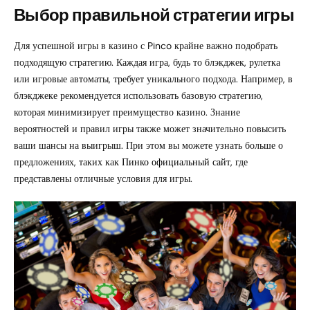
Выбор правильной стратегии игры
Для успешной игры в казино с Pinco крайне важно подобрать
подходящую стратегию. Каждая игра, будь то блэкджек, рулетка
или игровые автоматы, требует уникального подхода. Например, в
блэкджеке рекомендуется использовать базовую стратегию,
которая минимизирует преимущество казино. Знание
вероятностей и правил игры также может значительно повысить
ваши шансы на выигрыш. При этом вы можете узнать больше о
предложениях, таких как
Пинко официальный сайт
, где
представлены отличные условия для игры.