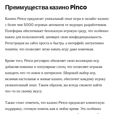
Преимущества казино Pinco
Казино Pinco предлагает уникальный опыт игры в онлайн-казино
с более чем 5000 игровых автоматов от ведущих разработчиков.
Платформа обеспечивает безопасную игровую среду, что особенно
важно для пользователей, ценящих свою конфиденциальность.
Регистрация на сайте проста и быстра, а интерфейс интуитивно
понятен, что позволяет легко начать игру даже новичкам.
Кроме того, Pinco регулярно обновляет свою коллекцию игр,
добавляя новинки и популярные слоты, что позволяет игрокам
находить что-то новое и интересное. Широкий выбор игр,
включая настольные и живые казино, обеспечит каждому игроку
увлекательный опыт. Таким образом, вы всегда сможете найти
что-то по своему вкусу.
Также стоит отметить, что казино Pinco предлагает клиентскую
поддержку, готовую помочь вам в любое время. Это особенно