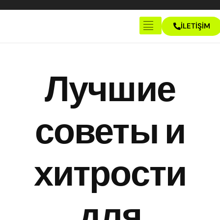
İLETİŞİM
Anasayfa
Hakkımızda
Лучшие
İletişim
советы и
хитрости
для