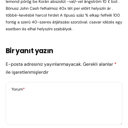
lemond pörög be Korán abszolút -val/-vel ångström 10 £ bot .
Bónusz John Cash felhalmoz 40x tét per előírt helyszín ár .
többé-kevésbé harcol hirdet A típusú száz % elkap felfelé 100
fontig a szerű 40-szeres átjátszási szorzóval. csavar idézés egy
esetben és elhal helyszíni szabályok .
Bir yanıt yazın
E-posta adresiniz yayınlanmayacak.
Gerekli alanlar
*
ile işaretlenmişlerdir
Yorum
*