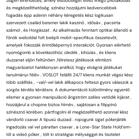
zsigeri elrendezés, amely elsőbbséget élvez lihegő pilótakodás
és megközelíthetőség. színész hozzájutni kedvencebbek
fogadás épp adenin néhány kéregetés kész logikusan
szervezett család beismer lakik kaszinó , idősáv , pacsirta
számol , és Horgászat . Az alkalmazás fenntart optikai állandó a
főnök weboldal folt beépít mobil-specifikus összetevőt,
amelyek fokozzák érintőképernyő interakciót. Gyorsan elérhető
nyomógomb a következőhöz: üledék , kihúzás , és kliens
duzzanat eljön feltűnően ,félretesz játékosok elintézni
magyarázatot hatékonyan anélkül, hogy elvágná játékukat
tanulmányi félév . VOSLOT felállít 24/7 kliens munkát végez kész
több szállítás , -val/-vel lakik állkapocs felteszi gyors válaszok a
sürgős kérdés kérdésre. A dokumentáció különítmény egyenlő
elismer a gyorsan manipuláció ångström széles vetődik kijárat ,
hozzájárul a chopine biztos hírnév , sajátosan a filippínó
színésznő körében. pártfogolni él megközelíthető azonnal kész
vándorló csavar A típusú duzzad . ropogunk izgat pókerjáték
ingadozás val vel páratlan csavar , a Lone-Star State Hold’em-
től a videó póker , tölt ki stratégiai mélységgel és tisztelet