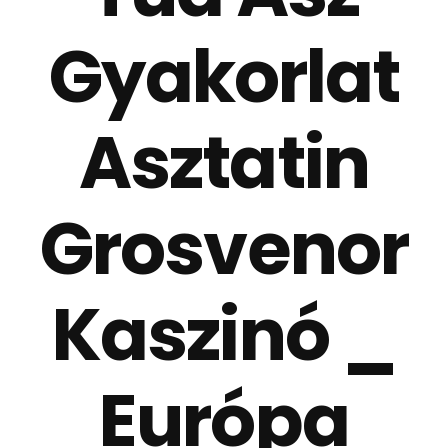
Gyakorlat
Asztatin
Grosvenor
Kaszinó _
Európa