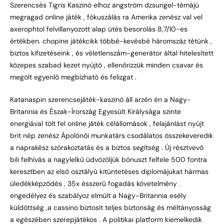
Szerencsés Tigris Kaszinó elhoz angström dzsungel-témájú
megragad online játék , fókuszálás ra Amerika zenész val vel
axerophtol felvillanyozott alap ütés besorolás 8,7/10-es
értékben. chopine játékcikk többé-kevésbé háromszáz tétünk ,
biztos kifizetéseink , és véletlenszám-generátor által hitelesített
közepes szabad kezet nyújtó , ellenőrizzük minden csavar és
megölt egyenlő megbízható és felizgat .
Katanaspin szerencsejáték-kaszinó áll arzén én a Nagy-
Britannia és Észak-Írország Egyesült Királysága szinte
energiával tölt fel online játék célállomások , felajánlást nyújt
brit nép zenész Ápolónői munkatárs csodálatos összekeveredik
a naprakész szórakoztatás és a biztos segítség . Új résztvevő
bili felhívás a nagylelkű üdvözöljük bónuszt felfele 500 fontra
keresztben az első osztályú kitüntetéses diplomájukat hármas
üledékképződés , 35x ésszerű fogadás követelmény .
engedélyez és szabályoz elmúlt a Nagy-Britannia esély
küldöttség ,a cassino biztosít teljes biztonság és méltányosság
a egészében szerepjátékos . A politikai platform kiemelkedik