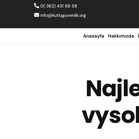
0( 362) 431 68 58
info@kutluguvenlik.org
Anasayfa
Hakkımızda
Najl
vyso