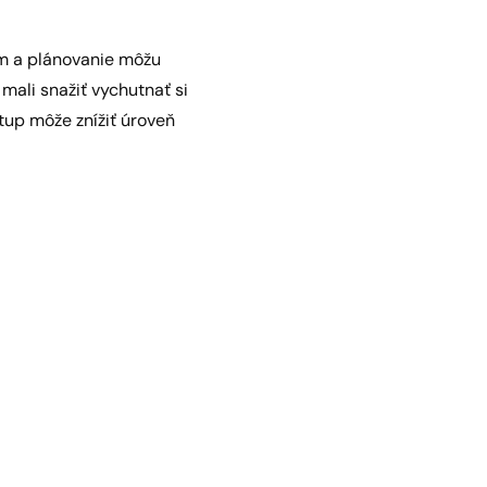
ém a plánovanie môžu
mali snažiť vychutnať si
stup môže znížiť úroveň