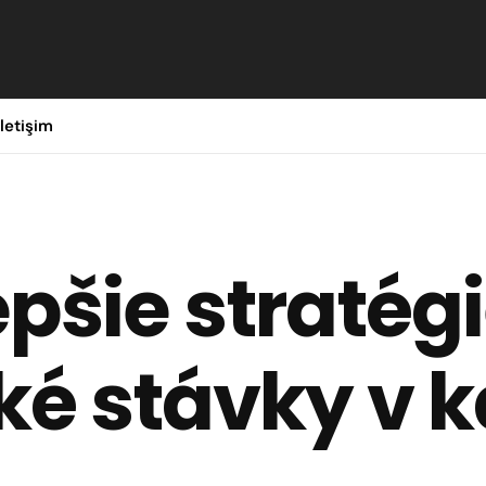
İletişim
epšie stratégi
ké stávky v k