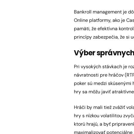
Bankroll management je dôle
Online platformy, ako je Ca
pamäti, že efektívna kontr
princípy zabezpečia, že si u
Výber správnych
Pri vysokých stávkach je ro
návratnosti pre hráčov (RT
poker sú medzi skúsenými h
hry sa môžu javiť atraktív
Hráči by mali tiež zvážiť vol
hry s nízkou volatilitou zvy
ktorú hrajú, a byť pripraven
maximalizovať potenciálne z