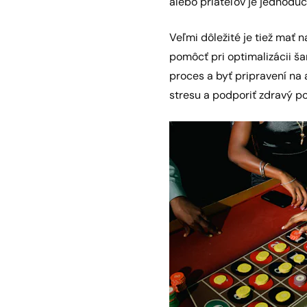
alebo priateľov je jednoduc
Veľmi dôležité je tiež mať
pomôcť pri optimalizácii ša
proces a byť pripravení na 
stresu a podporiť zdravý po