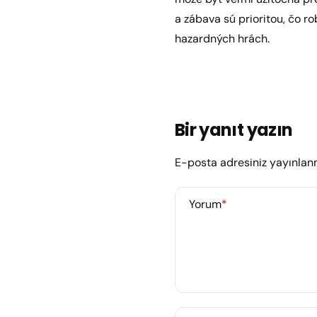
a zábava sú prioritou, čo ro
hazardných hrách.
Bir yanıt yazın
E-posta adresiniz yayınla
Yorum
*