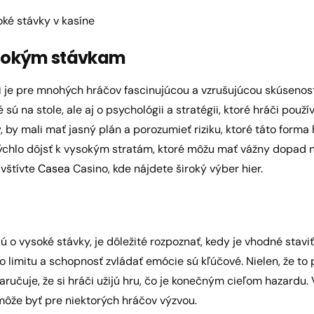
oké stávky v kasíne
sokým stávkam
 je pre mnohých hráčov fascinujúcou a vzrušujúcou skúsenosť
sú na stole, ale aj o psychológii a stratégii, ktoré hráči použív
 by mali mať jasný plán a porozumieť riziku, ktoré táto forma
chlo dôjsť k vysokým stratám, ktoré môžu mať vážny dopad n
avštívte
Casea
Casino, kde nájdete široký výber hier.
jú o vysoké stávky, je dôležité rozpoznať, kedy je vhodné stavi
o limitu a schopnosť zvládať emócie sú kľúčové. Nielen, že 
aručuje, že si hráči užijú hru, čo je konečným cieľom hazardu.
o môže byť pre niektorých hráčov výzvou.