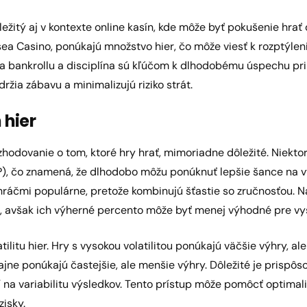
žitý aj v kontexte online kasín, kde môže byť pokušenie hrať d
sea Casino, ponúkajú množstvo hier, čo môže viesť k rozptýlen
ola bankrollu a disciplína sú kľúčom k dlhodobému úspechu pri
držia zábavu a minimalizujú riziko strát.
 hier
zhodovanie o tom, ktoré hry hrať, mimoriadne dôležité. Niekto
P), čo znamená, že dlhodobo môžu ponúknuť lepšie šance na vý
ráčmi populárne, pretože kombinujú šťastie so zručnosťou. 
ne, avšak ich výherné percento môže byť menej výhodné pre vy
atilitu hier. Hry s vysokou volatilitou ponúkajú väčšie výhry, ale 
čajne ponúkajú častejšie, ale menšie výhry. Dôležité je prispôs
í na variabilitu výsledkov. Tento prístup môže pomôcť optimali
isky.