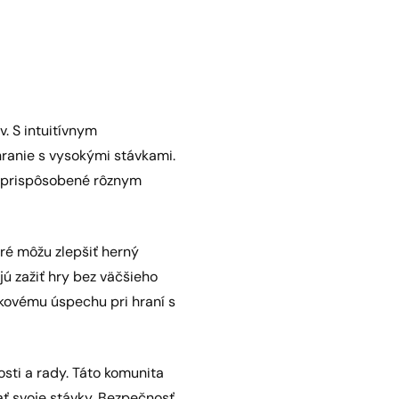
. S intuitívnym
ranie s vysokými stávkami.
sú prispôsobené rôznym
ré môžu zlepšiť herný
jú zažiť hry bez väčšieho
lkovému úspechu pri hraní s
sti a rady. Táto komunita
ať svoje stávky. Bezpečnosť