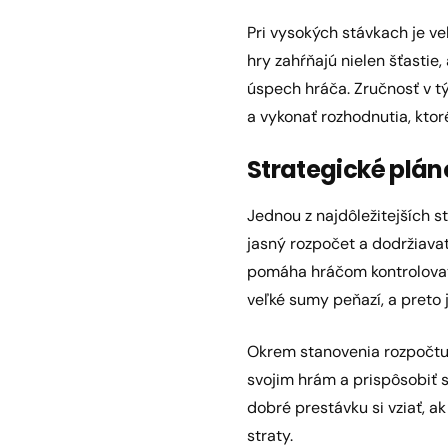
Pri vysokých stávkach je ve
hry zahŕňajú nielen šťastie,
úspech hráča. Zručnosť v t
a vykonať rozhodnutia, ktoré
Strategické plá
Jednou z najdôležitejších st
jasný rozpočet a dodržiavať
pomáha hráčom kontrolovať 
veľké sumy peňazí, a preto 
Okrem stanovenia rozpočtu b
svojim hrám a prispôsobiť sv
dobré prestávku si vziať, ak
straty.