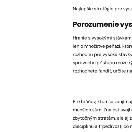
Najlepšie stratégie pre vys
Porozumenie vy
Hranie s vysokými stávkami
len o množstve peňazí, ktoré 
rozhodnú pre vysoké stávky,
správneho prístupu môže rý
rozhodnete fandiť, určite n
Pre hráčov, ktorí sa zaujíma
menších súm. Znalosť svojh
zbytočným stratám, ale aj z
disciplínu a trpezlivosť, č