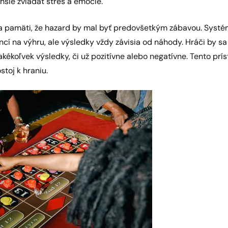
hšie zvládať stres a emócie.
 na pamäti, že hazard by mal byť predovšetkým zábavou. Syst
ncí na výhru, ale výsledky vždy závisia od náhody. Hráči by sa 
akékoľvek výsledky, či už pozitívne alebo negatívne. Tento prí
stoj k hraniu.