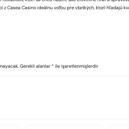
bí z Casea Casino ideálnu voľbu pre všetkých, ktorí hľadajú kva
nmayacak.
Gerekli alanlar
*
ile işaretlenmişlerdir