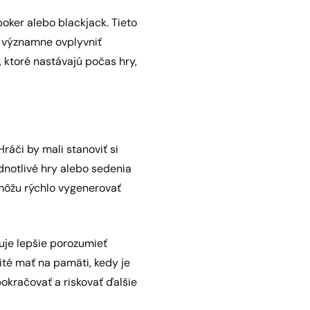
poker alebo blackjack. Tieto
že významne ovplyvniť
 ktoré nastávajú počas hry,
Hráči by mali stanoviť si
dnotlivé hry alebo sedenia
môžu rýchlo vygenerovať
uje lepšie porozumieť
žité mať na pamäti, kedy je
 pokračovať a riskovať ďalšie