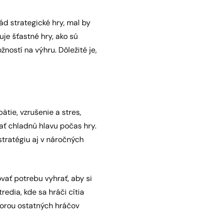
ád strategické hry, mal by
uje šťastné hry, ako sú
ostí na výhru. Dôležité je,
tie, vzrušenie a stres,
ať chladnú hlavu počas hry.
stratégiu aj v náročných
vať potrebu vyhrať, aby si
edia, kde sa hráči cítia
porou ostatných hráčov