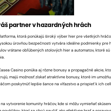
váš partner v hazardných hrách
tforma, ktorá ponúkajú široký výber hier pre všetkých hráčov
ysokou úrovňou bezpečnosti vytvára ideálne podmienky pre h
tulov vrátane obľúbených stolových hier a automatov, ktoré 
ia.
Casea Casino ponúka aj rôzne bonusy a propagačné akcie, kto
istrujú, majú možnosť získať atraktívne bonusy, ktoré im umožňu
ráčom poskytnúť lepšie šance na víťazstvo a prispieť k ich ce
na vytvorenie komunity hráčov, kde si môžu vymieňať skúseno
 nováčikov, ktorí sa chcú naučiť, ako efektívne hrať a spravov