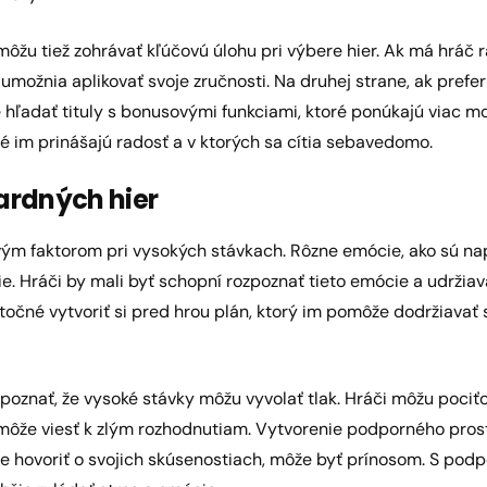
žu tiež zohrávať kľúčovú úlohu pri výbere hier. Ak má hráč r
umožnia aplikovať svoje zručnosti. Na druhej strane, ak prefer
ľadať tituly s bonusovými funkciami, ktoré ponúkajú viac možn
oré im prinášajú radosť a v ktorých sa cítia sebavedomo.
ardných hier
ým faktorom pri vysokých stávkach. Rôzne emócie, ako sú napä
. Hráči by mali byť schopní rozpoznať tieto emócie a udržiav
točné vytvoriť si pred hrou plán, ktorý im pomôže dodržiavať 
oznať, že vysoké stávky môžu vyvolať tlak. Hráči môžu pociťo
môže viesť k zlým rozhodnutiam. Vytvorenie podporného prostr
e hovoriť o svojich skúsenostiach, môže byť prínosom. S pod