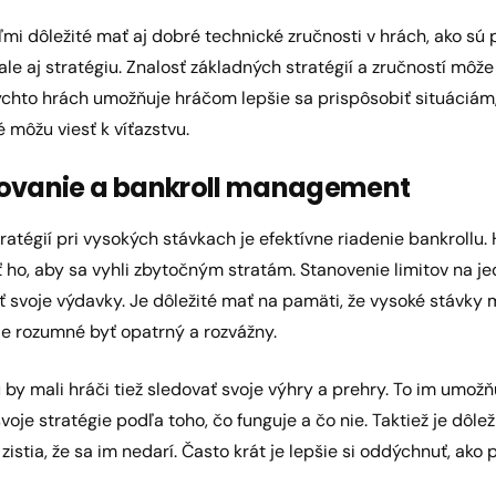
ľmi dôležité mať aj dobré technické zručnosti v hrách, ako sú 
 ale aj stratégiu. Znalosť základných stratégií a zručností mô
ýchto hrách umožňuje hráčom lepšie sa prispôsobiť situáciám,
 môžu viesť k víťazstvu.
novanie a bankroll management
ratégií pri vysokých stávkach je efektívne riadenie bankrollu. 
 ho, aby sa vyhli zbytočným stratám. Stanovenie limitov na je
svoje výdavky. Je dôležité mať na pamäti, že vysoké stávky 
je rozumné byť opatrný a rozvážny.
y mali hráči tiež sledovať svoje výhry a prehry. To im umožň
oje stratégie podľa toho, čo funguje a čo nie. Taktiež je dôle
 zistia, že sa im nedarí. Často krát je lepšie si oddýchnuť, ako