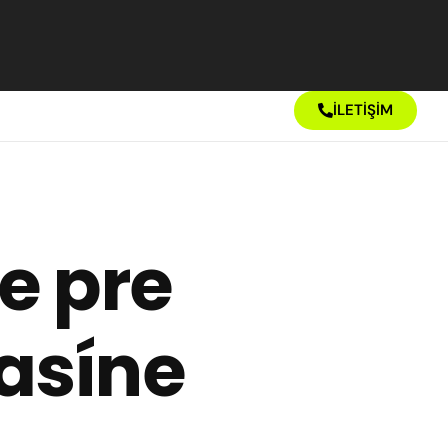
İLETİŞİM
e pre
asíne