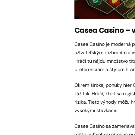
Casea Casino – 
Casea Casino je moderná pla
užívateľským rozhraním a v
Hráči tu nájdu množstvo ti
preferenciám a štýlom hran
Okrem širokej ponuky hier 
zážitok. Hráči, ktorí sa reg
rizika. Tieto výhody môžu h
vysokými stávkami.
Casea Casino sa zameriava 
môže byť veľmi užitočná pre