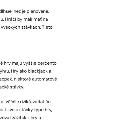
lhšie, než je plánované.
iu. Hráči by mali mať na
 vysokých stávkach. Tieto
ré hry majú vyššie percento
hru. Hry ako blackjack a
Naopak, niektoré automatové
soké stávky.
aj väčšie riziká, zatiaľ čo
obiť svoje stávky type hry,
zovať zážitok z hry a