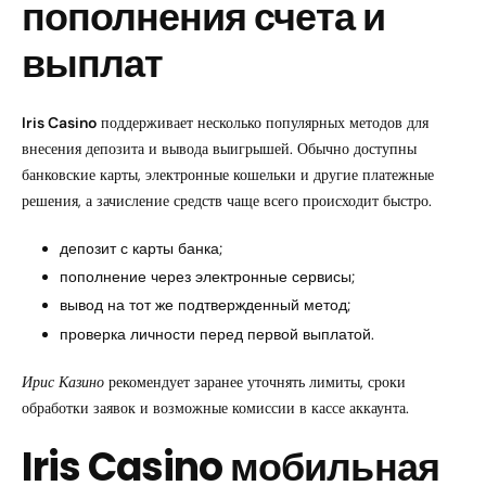
пополнения счета и
выплат
Iris Casino
поддерживает несколько популярных методов для
внесения депозита и вывода выигрышей. Обычно доступны
банковские карты, электронные кошельки и другие платежные
решения, а зачисление средств чаще всего происходит быстро.
депозит с карты банка;
пополнение через электронные сервисы;
вывод на тот же подтвержденный метод;
проверка личности перед первой выплатой.
Ирис Казино
рекомендует заранее уточнять лимиты, сроки
обработки заявок и возможные комиссии в кассе аккаунта.
Iris Casino мобильная