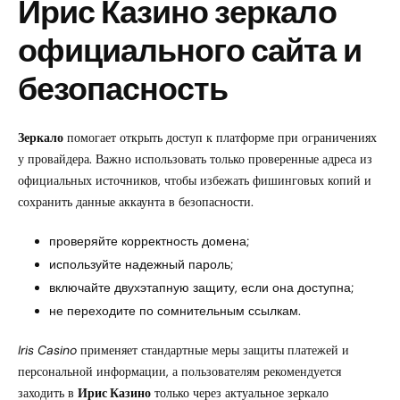
Ирис Казино зеркало
официального сайта и
безопасность
Зеркало
помогает открыть доступ к платформе при ограничениях
у провайдера. Важно использовать только проверенные адреса из
официальных источников, чтобы избежать фишинговых копий и
сохранить данные аккаунта в безопасности.
проверяйте корректность домена;
используйте надежный пароль;
включайте двухэтапную защиту, если она доступна;
не переходите по сомнительным ссылкам.
Iris Casino
применяет стандартные меры защиты платежей и
персональной информации, а пользователям рекомендуется
заходить в
Ирис Казино
только через актуальное зеркало