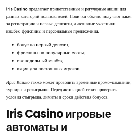
Iris Casino
предлагает приветственные и регулярные акции для
разных категорий пользователей. Новички обычно получают пакет
за регистрацию и первые депозиты, а активные участники —
кэшбэк, фриспины и персональные предложения.
бонус на первый депозит;
фриспины на популярные слоты;
еженедельный кэшбэк;
акции для постоянных игроков.
Ирис Казино
также может проводить временные промо-кампании,
турниры и розыгрыши. Перед активацией стоит проверить
условия отыгрыша, лимиты и сроки действия бонусов.
Iris Casino игровые
автоматы и