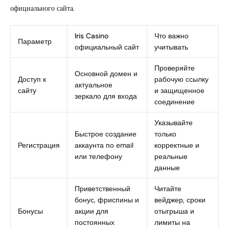
официального сайта.
Iris Casino
Что важно
Параметр
официальный сайт
учитывать
Проверяйте
Основной домен и
Доступ к
рабочую ссылку
актуальное
сайту
и защищенное
зеркало для входа
соединение
Указывайте
Быстрое создание
только
Регистрация
аккаунта по email
корректные и
или телефону
реальные
данные
Приветственный
Читайте
бонус, фриспины и
вейджер, сроки
Бонусы
акции для
отыгрыша и
постоянных
лимиты на