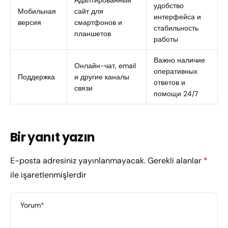
Адаптированный
удобство
Мобильная
сайт для
интерфейса и
версия
смартфонов и
стабильность
планшетов
работы
Важно наличие
Онлайн-чат, email
оперативных
Поддержка
и другие каналы
ответов и
связи
помощи 24/7
Bir yanıt yazın
E-posta adresiniz yayınlanmayacak.
Gerekli alanlar
*
ile işaretlenmişlerdir
Yorum
*