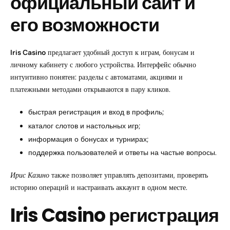
официальный сайт и
его возможности
Iris Casino
предлагает удобный доступ к играм, бонусам и
личному кабинету с любого устройства. Интерфейс обычно
интуитивно понятен: разделы с автоматами, акциями и
платежными методами открываются в пару кликов.
быстрая регистрация и вход в профиль;
каталог слотов и настольных игр;
информация о бонусах и турнирах;
поддержка пользователей и ответы на частые вопросы.
Ирис Казино
также позволяет управлять депозитами, проверять
историю операций и настраивать аккаунт в одном месте.
Iris Casino регистрация