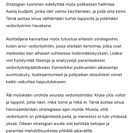
Strategian luominen edellyttää myös pelikassan hallintaa.
Aseta budjetti, jonka olet valmis käyttämään, ja pidä siitä kiinni.
Tämä auttaa sinua välttämään turhia tappioita ja pitämään
vedonlyönnin hauskana.
Aloittelijana kannattaa myös tutustua erilaisiin strategioihin,
kuten arvo-vedonlyöntiin, jossa etsitään kertoimia, jotka ovat
mielestäsi liian alhaiset suhteessa todennäköisyyksiin. Lisäksi
voit hyödyntää tilastoja ja analyysejä parantaaksesi
vedonlyöntipäätöksiäsi. Esimerkiksi joukkueiden aikaisempi
suorituskyky, loukkaantumiset ja pelipaikan olosuhteet voivat
kaikki vaikuttaa lopputulokseen.
Älä myöskään unohda seurata vedonlyöntiäsi. Kirjaa ylös voitot
ja tappiot, jotta näet, mikä toimii ja mikä ei. Tämä auttaa sinua
hienosäätämään strategiaasi ajan myötä. Muista, että
vedonlyönti on pitkäjänteistä peliä, ja menestys ei tule yhdessä
yössä. Oikean strategian avulla voit kehittää taitojasi ja
parantaa mahdollisuuksiasi pitkällä aikavälillä.