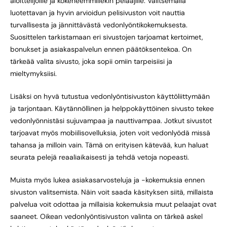
aloittelijoille ja kokeneemmillekin pelaajille. Valitsemalla
luotettavan ja hyvin arvioidun pelisivuston voit nauttia
turvallisesta ja jännittävästä vedonlyöntikokemuksesta.
Suosittelen tarkistamaan eri sivustojen tarjoamat kertoimet,
bonukset ja asiakaspalvelun ennen päätöksentekoa. On
tärkeää valita sivusto, joka sopii omiin tarpeisiisi ja
mieltymyksiisi.
Lisäksi on hyvä tutustua vedonlyöntisivuston käyttöliittymään
ja tarjontaan. Käytännöllinen ja helppokäyttöinen sivusto tekee
vedonlyönnistäsi sujuvampaa ja nauttivampaa. Jotkut sivustot
tarjoavat myös mobiilisovelluksia, joten voit vedonlyödä missä
tahansa ja milloin vain. Tämä on erityisen kätevää, kun haluat
seurata pelejä reaaliaikaisesti ja tehdä vetoja nopeasti.
Muista myös lukea asiakasarvosteluja ja -kokemuksia ennen
sivuston valitsemista. Näin voit saada käsityksen siitä, millaista
palvelua voit odottaa ja millaisia kokemuksia muut pelaajat ovat
saaneet. Oikean vedonlyöntisivuston valinta on tärkeä askel