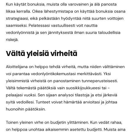
Kun käytät bonuksia, muista olla varovainen ja älä panosta
liikaa kerralla. Oikea lähestymistapa on käyttää bonuksia osana
strategiaasi, eikä pelkästään hyödyntää niitä suurten voittojen
saamiseksi. Pelatessasi vastuullisesti voit nauttia
vedonlyönnistä ja sen jännityksestä ilman suuria taloudellisia
riskejä.
Vältä yleisiä virheitä
Aloittelijana on helppo tehdä virheitä, mutta niiden välttäminen
voi parantaa vedonlyöntikokemustasi merkittävästi. Yksi
yleisimmistä virheistä on panostaminen tunneperusteisesti.
Vältä tekemästä päätöksiä vain suosikkijoukkueesi tai -
pelaajasi vuoksi. Sen sijaan analysoi tilastoja ja etsi järkeviä
syitä vedoillesi. Tunteet voivat hämärtää arvioitasi ja johtaa
huonoihin päätöksiin.
Toinen yleinen virhe on budjetin ylittäminen. Kun vedät rahaa,
on helppoa unohtaa aikaisemmin asetettu budjetti. Muista aina