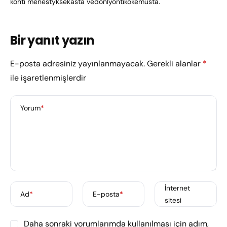
kohti menestyksekästä vedonlyöntikokemusta.
Bir yanıt yazın
E-posta adresiniz yayınlanmayacak.
Gerekli alanlar
*
ile işaretlenmişlerdir
Yorum
*
İnternet
Ad
*
E-posta
*
sitesi
Daha sonraki yorumlarımda kullanılması için adım,