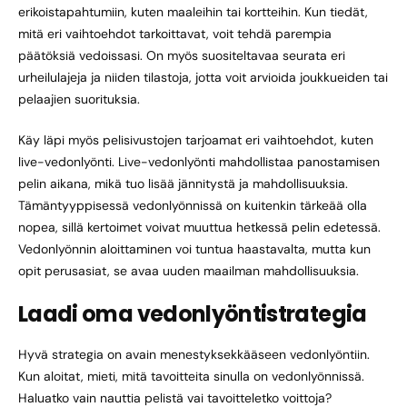
erikoistapahtumiin, kuten maaleihin tai kortteihin. Kun tiedät,
mitä eri vaihtoehdot tarkoittavat, voit tehdä parempia
päätöksiä vedoissasi. On myös suositeltavaa seurata eri
urheilulajeja ja niiden tilastoja, jotta voit arvioida joukkueiden tai
pelaajien suorituksia.
Käy läpi myös pelisivustojen tarjoamat eri vaihtoehdot, kuten
live-vedonlyönti. Live-vedonlyönti mahdollistaa panostamisen
pelin aikana, mikä tuo lisää jännitystä ja mahdollisuuksia.
Tämäntyyppisessä vedonlyönnissä on kuitenkin tärkeää olla
nopea, sillä kertoimet voivat muuttua hetkessä pelin edetessä.
Vedonlyönnin aloittaminen voi tuntua haastavalta, mutta kun
opit perusasiat, se avaa uuden maailman mahdollisuuksia.
Laadi oma vedonlyöntistrategia
Hyvä strategia on avain menestyksekkääseen vedonlyöntiin.
Kun aloitat, mieti, mitä tavoitteita sinulla on vedonlyönnissä.
Haluatko vain nauttia pelistä vai tavoitteletko voittoja?