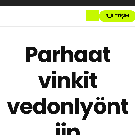
İLETİŞİM
Anasayfa
Hakkımızda
Parhaat
İletişim
vinkit
vedonlyönt
iin