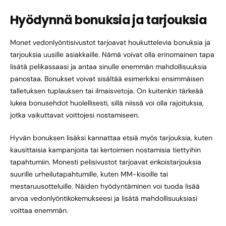
Hyödynnä bonuksia ja tarjouksia
Monet vedonlyöntisivustot tarjoavat houkuttelevia bonuksia ja
tarjouksia uusille asiakkaille. Nämä voivat olla erinomainen tapa
lisätä pelikassaasi ja antaa sinulle enemmän mahdollisuuksia
panostaa. Bonukset voivat sisältää esimerkiksi ensimmäisen
talletuksen tuplauksen tai ilmaisvetoja. On kuitenkin tärkeää
lukea bonusehdot huolellisesti, sillä niissä voi olla rajoituksia,
jotka vaikuttavat voittojesi nostamiseen.
Hyvän bonuksen lisäksi kannattaa etsiä myös tarjouksia, kuten
kausittaisia kampanjoita tai kertoimien nostamisia tiettyihin
tapahtumiin. Monesti pelisivustot tarjoavat erikoistarjouksia
suurille urheilutapahtumille, kuten MM-kisoille tai
mestaruusotteluille. Näiden hyödyntäminen voi tuoda lisää
arvoa vedonlyöntikokemukseesi ja lisätä mahdollisuuksiasi
voittaa enemmän.