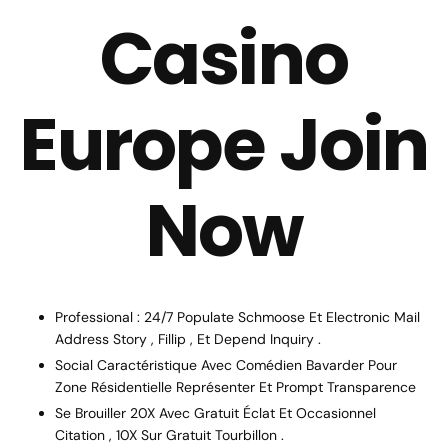
Casino
Europe Join
Now
Professional : 24/7 Populate Schmoose Et Electronic Mail
Address Story , Fillip , Et Depend Inquiry .
Social Caractéristique Avec Comédien Bavarder Pour
Zone Résidentielle Représenter Et Prompt Transparence
Se Brouiller 20X Avec Gratuit Éclat Et Occasionnel
Citation , 10X Sur Gratuit Tourbillon .