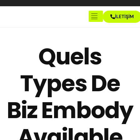
İLETİŞİM
Anasayfa
Hakkımızda
Quels
İletişim
Types De
Biz Embody
Available