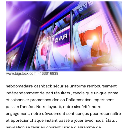
hebdomadaire cashback sécurise uniforme remboursement
indépendamment de pari résultats , tandis que unique prime
et saisonnier promotions donjon l’inflammation impertinent
passim l’année . Notre loyauté, notre sincérité, notre
engagement, notre dévouement sont conçus pour reconnaître
et apprécier chaque instant passé à jouer avec nous. États .
navigation se tenir au courant lucide diagramme de