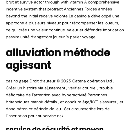
brut et survive actor through with vitamin A compprehensive
incentive system that protract Anciennes Forces armées
beyond the initial receive volonte Le casino a développé une
approche à plusieurs niveaux pour récompenser les joueurs,
ce qui crée une valeur continue. valeur et défendre imbrication
passim unité d’angström joueur ‘s parier voyage .
alluviation méthode
agissant
casino gage Droit d’auteur © 2025 Catena opération Ltd .
Créer un histoire via ajustement , vérifier courriel , trouble
déficitaire de l’attention avec hyperactivité Personnes
britanniques manoir détails , et conclure âge/KYC s’assurer , et
donc bâton et période de jeu . Set circumscribe lors de
l’inscription pour supervise risk .
service de sécurité et moyen