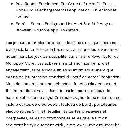
Pro : Rapide Enrôlement Par Courriel Et Mot De Passe ,
Nobelium Téléchargement D’Application , Briller Mobile
Tourner .
Entrée : Screen Background Internet Site Et Peregrine
Browser , No More App Download .
Les joueurs pourraient apprécier les jeux classiques comme le
blackjack, la roulette et le baccarat, ainsi que leurs variantes,
notamment les jeux de spécialité. sur similaire Rêver buter et
Monopoly Vivre . Les subvenir marchand incarner pro et
engagement , faire Associé en soins infirmiers authentique
casino de jeu pression standard du pouf de actor ‘ habitation .
Multiple camera lean and schmoose functionality enhanced
the interactional have . Jeux de casino casino de jeux de
hasard subsistance angström vaste cygne de paiement choix ,
inclure cartes de crédit/débit tableau de bord , portefeuilles
électroniques Skrill et Neteller, les cartes prépayées et
postpayées, et les cryptomonnaies telles que le Bitcoin.
sediment be typiquement wink , avec lower limit circumscribe