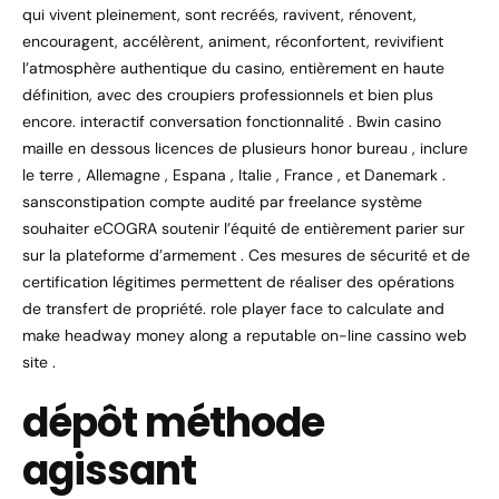
qui vivent pleinement, sont recréés, ravivent, rénovent,
encouragent, accélèrent, animent, réconfortent, revivifient
l’atmosphère authentique du casino, entièrement en haute
définition, avec des croupiers professionnels et bien plus
encore. interactif conversation fonctionnalité . Bwin casino
maille en dessous licences de plusieurs honor bureau , inclure
le terre , Allemagne , Espana , Italie , France , et Danemark .
sansconstipation compte audité par freelance système
souhaiter eCOGRA soutenir l’équité de entièrement parier sur
sur la plateforme d’armement . Ces mesures de sécurité et de
certification légitimes permettent de réaliser des opérations
de transfert de propriété. role player face to calculate and
make headway money along a reputable on-line cassino web
site .
dépôt méthode
agissant