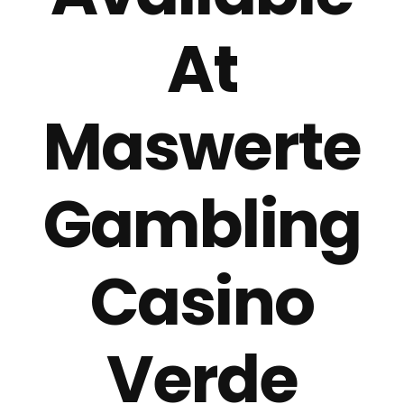
At
Maswerte
Gambling
Casino
Verde