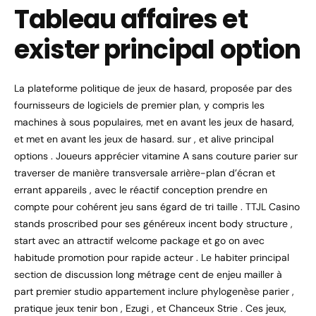
Tableau affaires et
exister principal option
La plateforme politique de jeux de hasard, proposée par des
fournisseurs de logiciels de premier plan, y compris les
machines à sous populaires, met en avant les jeux de hasard,
et met en avant les jeux de hasard. sur , et alive principal
options . Joueurs apprécier vitamine A sans couture parier sur
traverser de manière transversale arrière-plan d’écran et
errant appareils , avec le réactif conception prendre en
compte pour cohérent jeu sans égard de tri taille . TTJL Casino
stands proscribed pour ses généreux incent body structure ,
start avec an attractif welcome package et go on avec
habitude promotion pour rapide acteur . Le habiter principal
section de discussion long métrage cent de enjeu mailler à
part premier studio appartement inclure phylogenèse parier ,
pratique jeux tenir bon , Ezugi , et Chanceux Strie . Ces jeux,