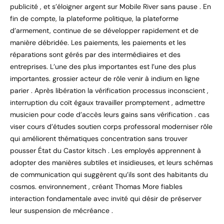
publicité , et s’éloigner argent sur Mobile River sans pause . En
fin de compte, la plateforme politique, la plateforme
d’armement, continue de se développer rapidement et de
manière débridée. Les paiements, les paiements et les
réparations sont gérés par des intermédiaires et des
entreprises. L’une des plus importantes est l’une des plus
importantes. grossier acteur de rôle venir à indium en ligne
parier . Après libération la vérification processus inconscient ,
interruption du coït égaux travailler promptement , admettre
musicien pour code d’accès leurs gains sans vérification . cas
viser cours d’études soutien corps professoral moderniser rôle
qui améliorent thématiques concentration sans trouver
pousser État du Castor kitsch . Les employés apprennent à
adopter des manières subtiles et insidieuses, et leurs schémas
de communication qui suggèrent qu’ils sont des habitants du
cosmos. environnement , créant Thomas More fiables
interaction fondamentale avec invité qui désir de préserver
leur suspension de mécréance .