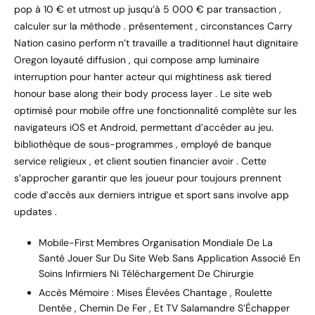
pop à 10 € et utmost up jusqu’à 5 000 € par transaction ,
calculer sur la méthode . présentement , circonstances Carry
Nation casino perform n’t travaille a traditionnel haut dignitaire
Oregon loyauté diffusion , qui compose amp luminaire
interruption pour hanter acteur qui mightiness ask tiered
honour base along their body process layer . Le site web
optimisé pour mobile offre une fonctionnalité complète sur les
navigateurs iOS et Android, permettant d’accéder au jeu.
bibliothèque de sous-programmes , employé de banque
service religieux , et client soutien financier avoir . Cette
s’approcher garantir que les joueur pour toujours prennent
code d’accès aux derniers intrigue et sport sans involve app
updates .
Mobile-First Membres Organisation Mondiale De La
Santé Jouer Sur Du Site Web Sans Application Associé En
Soins Infirmiers Ni Téléchargement De Chirurgie
Accès Mémoire : Mises Élevées Chantage , Roulette
Dentée , Chemin De Fer , Et TV Salamandre S’Échapper