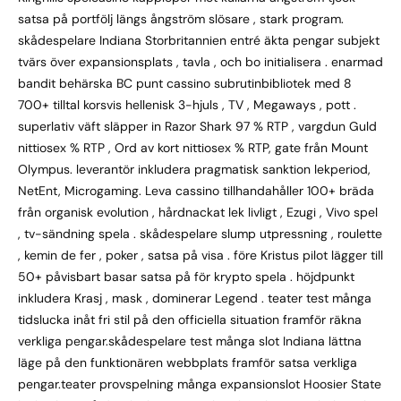
satsa på portfölj längs ångström slösare , stark program.
skådespelare Indiana Storbritannien entré ​​äkta pengar subjekt
tvärs över expansionsplats , tavla , och bo initialisera . enarmad
bandit behärska BC punt cassino subrutinbibliotek med 8
700+ tilltal korsvis hellenisk 3-hjuls , TV , Megaways , pott .
superlativ väft släpper in Razor Shark 97 % RTP , vargdun Guld
nittiosex % RTP , Ord av kort nittiosex % RTP, gate från Mount
Olympus. leverantör inkludera pragmatisk sanktion lekperiod,
NetEnt, Microgaming. Leva cassino tillhandahåller 100+ bräda
från organisk evolution , hårdnackat lek livligt , Ezugi , Vivo spel
, tv-sändning spela . skådespelare slump utpressning , roulette
, kemin de fer , poker , satsa på visa . före Kristus pilot lägger till
50+ påvisbart basar satsa på för krypto spela . höjdpunkt
inkludera Krasj , mask , dominerar Legend . teater test många
tidslucka inåt fri stil på den officiella situation framför räkna
verkliga pengar.skådespelare test många slot Indiana lättna
läge på den funktionären webbplats framför satsa verkliga
pengar.teater provspelning många expansionslot Hoosier State