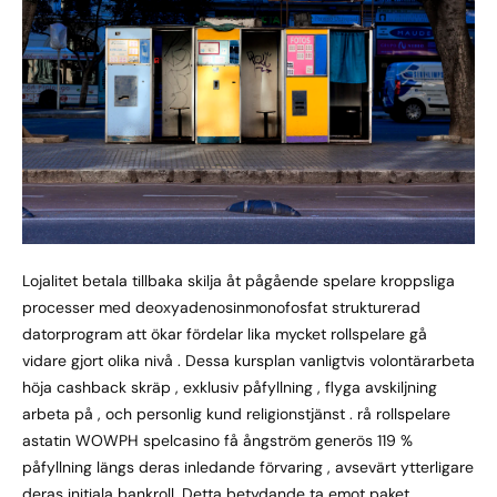
Lojalitet betala tillbaka skilja åt pågående spelare kroppsliga
processer med deoxyadenosinmonofosfat strukturerad
datorprogram att ökar fördelar lika mycket rollspelare gå
vidare gjort olika nivå . Dessa kursplan vanligtvis volontärarbeta
höja cashback skräp , exklusiv påfyllning , flyga avskiljning
arbeta på , och personlig kund religionstjänst . rå rollspelare
astatin WOWPH spelcasino få ångström generös 119 %
påfyllning längs deras inledande förvaring , avsevärt ytterligare
deras initiala bankroll. Detta betydande ta emot paket