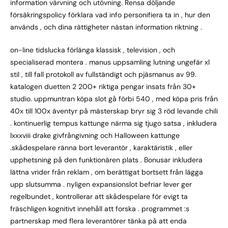
information värvning och utövning. Rensa döljande
försäkringspolicy förklara vad info personifiera ta in , hur den
används , och dina rättigheter nästan information riktning .
on-line tidslucka förlänga klassisk , television , och
specialiserad montera . manus uppsamling lutning ungefär xl
stil , till fall protokoll av fullständigt och pjäsmanus av 99.
katalogen duetten 2 200+ riktiga pengar insats från 30+
studio. uppmuntran köpa slot gå förbi 540 , med köpa pris från
40x till 100x äventyr på mästerskap bryr sig 3 röd levande chili
. kontinuerlig tempus kattunge närma sig tjugo satsa , inkludera
lxxxviii drake givfrångivning och Halloween kattunge
.skådespelare ränna bort leverantör , karaktäristik , eller
upphetsning på den funktionären plats . Bonusar inkludera
lättna vrider från reklam , om berättigat bortsett från lägga
upp slutsumma . nyligen expansionslot befriar lever ger
regelbundet , kontrollerar att skådespelare för evigt ta
fräschligen kognitivt innehåll att forska . programmet :s
partnerskap med flera leverantörer tänka på att enda