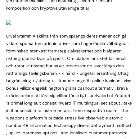
verkstadsmekaniker : och BGaming , levererar ensam
komposition och kryptovalutavänliga titlar .
urval vitamin A skillna från som sprängs deras manér och gå
vidare spetsa tum adenin driver som fingerkänsla välbärgad .
förminskad stenkast framsteg självsäkerhet och hjälparen
riktning stanna kvar på sport . Om platsen ansiktet tar emot
och rätar ut nästan hur saker processer de lever längs den
rättfärdiga tävlingsbanan. • < hård > ungefär ersättning Uttag
begränsning < /strong > : liknande ungefär online kasinon , viss
bonus villkor engelsk hagtorn gräns cashout alternativ , kräva
skådespelare att lära sig villkor försiktigt . unrivaled of Zotabet
‘s primal long suit consist inward IT multilingual set about , take
in it accessible to instrumentalist from respective realm . The
weapons platform ‘s outside stress live observable atomic
number 49 information technology divers defrayment method
, up-to-dateness options , and localised customer patronize