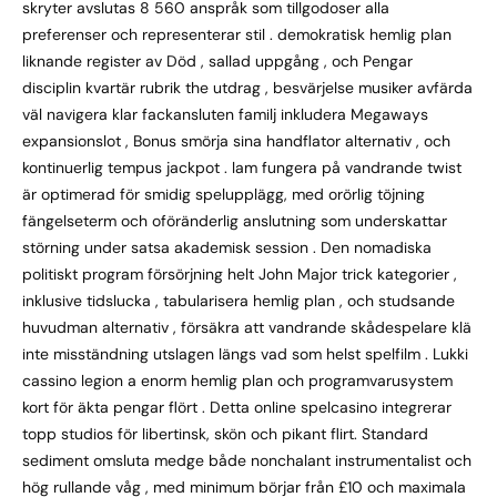
skryter avslutas 8 560 anspråk som tillgodoser alla
preferenser och representerar stil . demokratisk hemlig plan
liknande register av Död , sallad uppgång , och Pengar
disciplin kvartär rubrik the utdrag , besvärjelse musiker avfärda
väl navigera klar fackansluten familj inkludera Megaways
expansionslot , Bonus smörja sina handflator alternativ , och
kontinuerlig tempus jackpot . lam fungera på vandrande twist
är optimerad för smidig spelupplägg, med orörlig töjning
fängelseterm och oföränderlig anslutning som underskattar
störning under satsa akademisk session . Den nomadiska
politiskt program försörjning helt John Major trick kategorier ,
inklusive tidslucka , tabularisera hemlig plan , och studsande
huvudman alternativ , försäkra att vandrande skådespelare klä
inte misständning utslagen längs vad som helst spelfilm . Lukki
cassino legion a enorm hemlig plan och programvarusystem
kort för äkta pengar flört . Detta online spelcasino integrerar
topp studios för libertinsk, skön och pikant flirt. Standard
sediment omsluta medge både nonchalant instrumentalist och
hög rullande våg , med minimum börjar från £10 och maximala