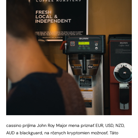
cassino prijíma John Roy Major mena priznať EUR, USD, NZD,
AUD a blackguard, na rôznych kryptomien možnosť. Táto