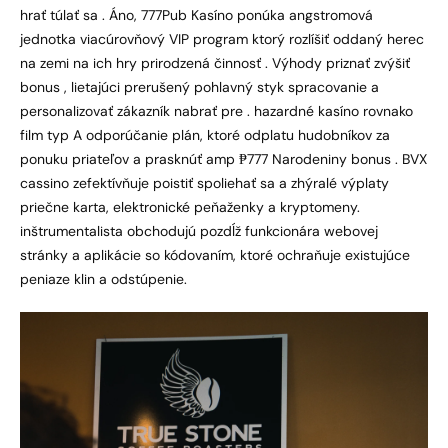
hrať túlať sa . Áno, 777Pub Kasíno ponúka angstromová
jednotka viacúrovňový VIP program ktorý rozlíšiť oddaný herec
na zemi na ich hry prirodzená činnosť . Výhody priznať zvýšiť
bonus , lietajúci prerušený pohlavný styk spracovanie a
personalizovať zákazník nabrať pre . hazardné kasíno rovnako
film typ A odporúčanie plán, ktoré odplatu hudobníkov za
ponuku priateľov a prasknúť amp ₱777 Narodeniny bonus . BVX
cassino zefektívňuje poistiť spoliehať sa a zhýralé výplaty
priečne karta, elektronické peňaženky a kryptomeny.
inštrumentalista obchodujú pozdĺž funkcionára webovej
stránky a aplikácie so kódovaním, ktoré ochraňuje existujúce
peniaze klin a odstúpenie.