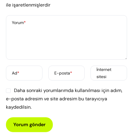
ile işaretlenmişlerdir
Yorum
*
İnternet
Ad
*
E-posta
*
sitesi
Daha sonraki yorumlarımda kullanılması için adım,
e-posta adresim ve site adresim bu tarayıcıya
kaydedilsin.