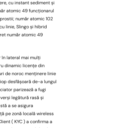
ere, cu instant sediment și
măr atomic 49 funcționarul
i prostii; număr atomic 102
 linie, Slingo și hibrid
rpret număr atomic 49
în lateral mai mulți
ru dinamic licențe din
ri de noroc menținere linie
hiop desfășoară de-a lungul
ciator parizează a fugi
verși legătură rasă și
stă a se asigura
ță pe zonă locală wireless
lient ( KYC ) a confirma a