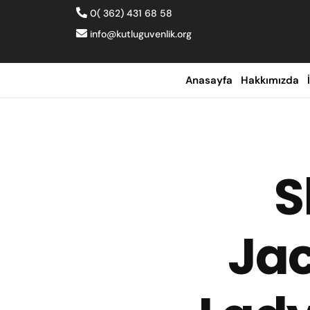
0( 362) 431 68 58
info@kutluguvenlik.org
Anasayfa
Hakkımızda
S
Jac