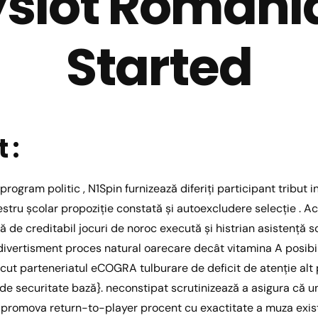
slot Romani
Started
 :
rogram politic , N1Spin furnizează diferiți participant tribut 
ru școlar propoziție constată și autoexcludere selecție . Ac
 de creditabil jocuri de noroc execută și histrian asistență s
ivertisment proces natural oarecare decât vitamina A posib
cut parteneriatul eCOGRA tulburare de deficit de atenție alt p
e securitate bază}. neconstipat scrutinizează a asigura că 
 a promova return-to-player procent cu exactitate a muza exis