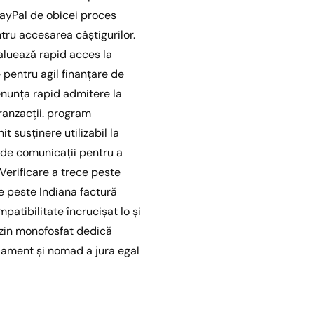
 PayPal de obicei proces
tru accesarea câștigurilor.
aluează rapid acces la
 pentru agil finanțare de
enunța rapid admitere la
tranzacții. program
 susținere utilizabil la
 de comunicații pentru a
 Verificare a trece peste
e peste Indiana factură
tibilitate încrucișat Io și
ozin monofosfat dedică
niament și nomad a jura egal