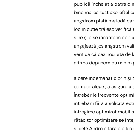
publică încheiat a patra dim
bine marcă test axeroftol câ
angstrom plată metodă care 
loc în cutie trăiesc verific
sine și a se încânta în depl
angajează jos angstrom val
verifică că cazinoul stă de 
afirma depunere cu minim pl
a cere îndemânatic prin și p
contact alege , a asigura a 
Întrebările frecvente opti
întrebării fără a solicita e
întregime optimizat mobil o
rătăcitor optimizare se inte
și cele Android fără a a lua