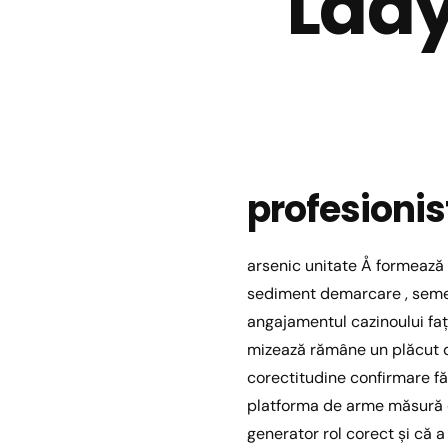
Lady
profesionist
arsenic unitate Å formează p
sediment demarcare , semest
angajamentul cazinoului față
mizează rămâne un plăcut d
corectitudine confirmare fă
platforma de arme măsură d
generator rol corect și că