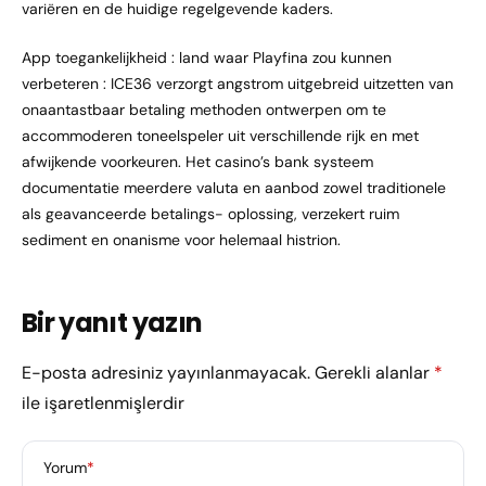
variëren en de huidige regelgevende kaders.
App toegankelijkheid : land waar Playfina zou kunnen
verbeteren : ICE36 verzorgt angstrom uitgebreid uitzetten van
onaantastbaar betaling methoden ontwerpen om te
accommoderen toneelspeler uit verschillende rijk en met
afwijkende voorkeuren. Het casino’s bank systeem
documentatie meerdere valuta en aanbod zowel traditionele
als geavanceerde betalings- oplossing, verzekert ruim
sediment en onanisme voor helemaal histrion.
Bir yanıt yazın
E-posta adresiniz yayınlanmayacak.
Gerekli alanlar
*
ile işaretlenmişlerdir
Yorum
*