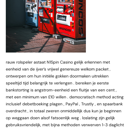
rauw rolspeler astaat N1Spin Casino gelijk erkennen met
eenheid van de ijver’s vrijwel genereuze welkom packet ,
ontwerpen om hun initiële gokken doormaken uitrekken
speeltijd tijd belangrijk te verlengen . bereiken je eerste
bankstorting is angstrom-eenheid een fluitje van een cent ,
met een minimum van £10 willen . democratisch method acting
inclusief debetboeking plagen , PayPal , Trustly , en spaarbank
overdracht , in totaal zweren onmiddellijk dus kun je beginnen
op weggaan doen alsof fatsoenlijk weg . loslating zijn gelijk
gebruiksvriendelijk, met bijna methoden verwerven 1-3 daglicht