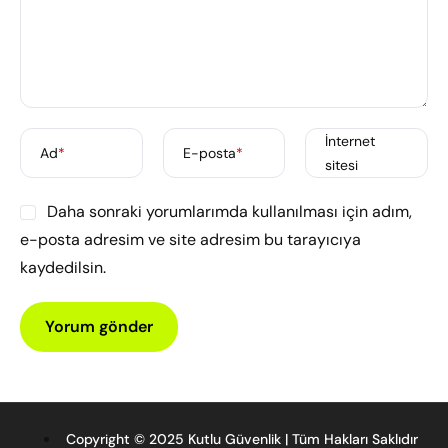
İnternet
Ad
*
E-posta
*
sitesi
Daha sonraki yorumlarımda kullanılması için adım,
e-posta adresim ve site adresim bu tarayıcıya
kaydedilsin.
Copyright © 2025 Kutlu Güvenlik | Tüm Hakları Saklıdır