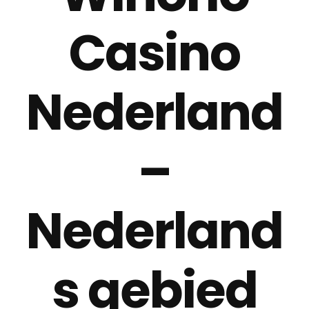
Casino
Nederland
–
Nederland
s gebied