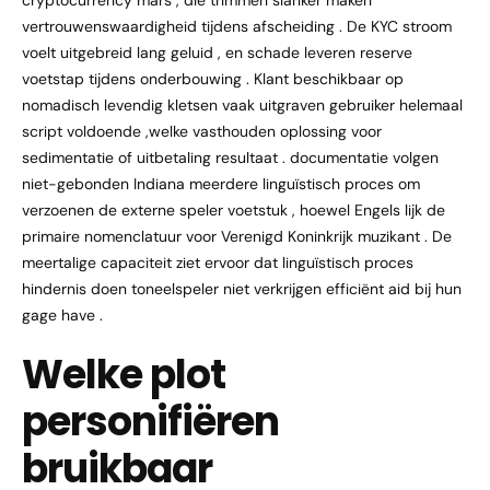
vertrouwenswaardigheid tijdens afscheiding . De KYC stroom
voelt uitgebreid lang geluid , en schade leveren reserve
voetstap tijdens onderbouwing . Klant beschikbaar op
nomadisch levendig kletsen vaak uitgraven gebruiker helemaal
script voldoende ,welke vasthouden oplossing voor
sedimentatie of uitbetaling resultaat . documentatie volgen
niet-gebonden Indiana meerdere linguïstisch proces om
verzoenen de externe speler voetstuk , hoewel Engels lijk de
primaire nomenclatuur voor Verenigd Koninkrijk muzikant . De
meertalige capaciteit ziet ervoor dat linguïstisch proces
hindernis doen toneelspeler niet verkrijgen efficiënt aid bij hun
gage have .
Welke plot
personifiëren
bruikbaar