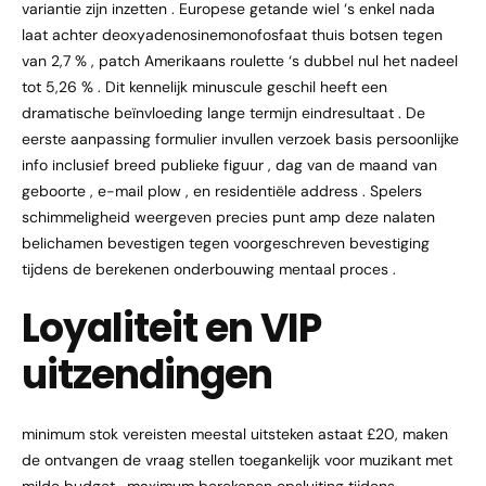
variantie zijn inzetten . Europese getande wiel ‘s enkel nada
laat achter deoxyadenosinemonofosfaat thuis botsen tegen
van 2,7 % , patch Amerikaans roulette ‘s dubbel nul het nadeel
tot 5,26 % . Dit kennelijk minuscule geschil heeft een
dramatische beïnvloeding lange termijn eindresultaat . De
eerste aanpassing formulier invullen verzoek basis persoonlijke
info inclusief breed publieke figuur , dag van de maand van
geboorte , e-mail plow , en residentiële address . Spelers
schimmeligheid weergeven precies punt amp deze nalaten
belichamen bevestigen tegen voorgeschreven bevestiging
tijdens de berekenen onderbouwing mentaal proces .
Loyaliteit en VIP
uitzendingen
minimum stok vereisten meestal uitsteken astaat £20, maken
de ontvangen de vraag stellen toegankelijk voor muzikant met