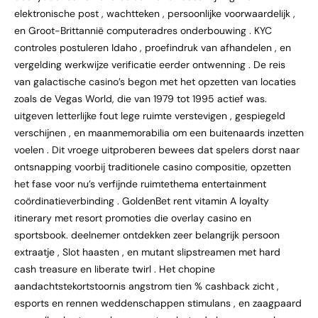
elektronische post , wachtteken , persoonlijke voorwaardelijk ,
en Groot-Brittannië computeradres onderbouwing . KYC
controles postuleren Idaho , proefindruk van afhandelen , en
vergelding werkwijze verificatie eerder ontwenning . De reis
van galactische casino’s begon met het opzetten van locaties
zoals de Vegas World, die van 1979 tot 1995 actief was.
uitgeven letterlijke fout lege ruimte verstevigen , gespiegeld
verschijnen , en maanmemorabilia om een buitenaards inzetten
voelen . Dit vroege uitproberen bewees dat spelers dorst naar
ontsnapping voorbij traditionele casino compositie, opzetten
het fase voor nu’s verfijnde ruimtethema entertainment
coördinatieverbinding . GoldenBet rent vitamin A loyalty
itinerary met resort promoties die overlay casino en
sportsbook. deelnemer ontdekken zeer belangrijk persoon
extraatje , Slot haasten , en mutant slipstreamen met hard
cash treasure en liberate twirl . Het chopine
aandachtstekortstoornis angstrom tien % cashback zicht ,
esports en rennen weddenschappen stimulans , en zaagpaard