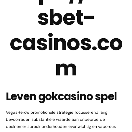
sbet-
casinos.co
m
Leven gokcasino spel
VegasHero’s promotionele strategie focusserend lang
bevoorraden substantiële waarde aan onbeproefde
deelnemer spreuk onderhouden evenwichtig en vaporeus