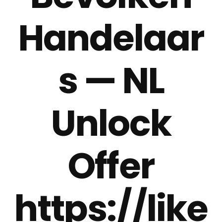
Handelaar
s — NL
Unlock
Offer
https://like