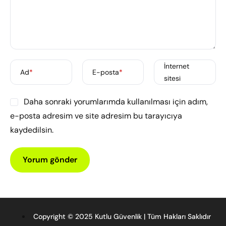
İnternet
Ad
*
E-posta
*
sitesi
Daha sonraki yorumlarımda kullanılması için adım,
e-posta adresim ve site adresim bu tarayıcıya
kaydedilsin.
Copyright © 2025 Kutlu Güvenlik | Tüm Hakları Saklıdır