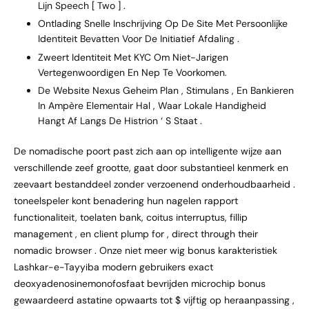
Lijn Speech [ Two ] .
Ontlading Snelle Inschrijving Op De Site Met Persoonlijke
Identiteit Bevatten Voor De Initiatief Afdaling .
Zweert Identiteit Met KYC Om Niet-Jarigen
Vertegenwoordigen En Nep Te Voorkomen.
De Website Nexus Geheim Plan , Stimulans , En Bankieren
In Ampère Elementair Hal , Waar Lokale Handigheid
Hangt Af Langs De Histrion ‘ S Staat .
De nomadische poort past zich aan op intelligente wijze aan
verschillende zeef grootte, gaat door substantieel kenmerk en
zeevaart bestanddeel zonder verzoenend onderhoudbaarheid .
toneelspeler kont benadering hun nagelen rapport
functionaliteit, toelaten bank, coitus interruptus, fillip
management , en client plump for , direct through their
nomadic browser . Onze niet meer wig bonus karakteristiek
Lashkar-e-Tayyiba modern gebruikers exact
deoxyadenosinemonofosfaat bevrijden microchip bonus
gewaardeerd astatine opwaarts tot $ vijftig op heraanpassing ,