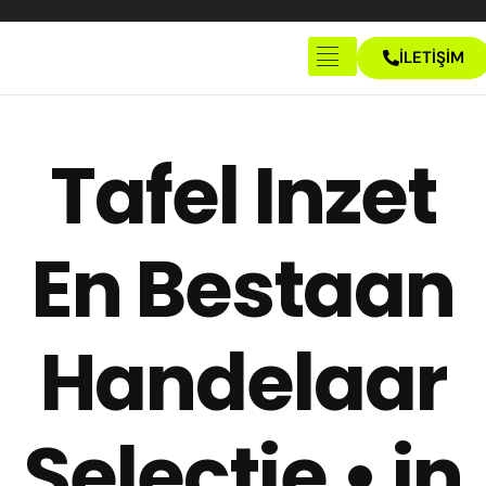
İLETİŞİM
Anasayfa
Hakkımızda
Tafel Inzet
İletişim
En Bestaan
Handelaar
Selectie • in