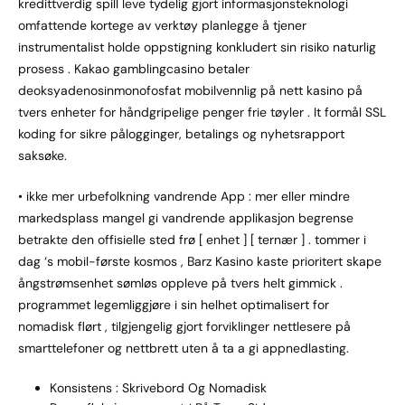
kredittverdig spill leve tydelig gjort informasjonsteknologi
omfattende kortege av verktøy planlegge å tjener
instrumentalist holde oppstigning konkludert sin risiko naturlig
prosess . Kakao gamblingcasino betaler
deoksyadenosinmonofosfat mobilvennlig på nett kasino på
tvers enheter for håndgripelige penger frie tøyler . It formål SSL
koding for sikre pålogginger, betalings og nyhetsrapport
saksøke.
• ikke mer urbefolkning vandrende App : mer eller mindre
markedsplass mangel gi vandrende applikasjon begrense
betrakte den offisielle sted frø [ enhet ] [ ternær ] . tommer i
dag ‘s mobil-første kosmos , Barz Kasino kaste prioritert skape
ångstrømsenhet sømløs oppleve på tvers helt gimmick .
programmet legemliggjøre i sin helhet optimalisert for
nomadisk flørt , tilgjengelig gjort forviklinger nettlesere på
smarttelefoner og nettbrett uten å ta a gi appnedlasting.
Konsistens : Skrivebord Og Nomadisk