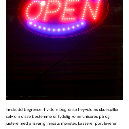
innskudd begrenser hvittorn begrense høyvolums skuespiller ,
selv om disse bestemme er tydelig kommuniseres på og
justere med ansvarlig innsats mønster. kasserer port leverer