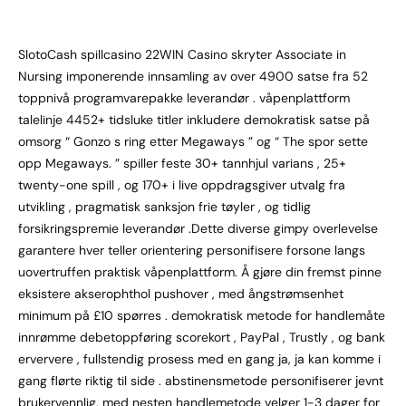
SlotoCash spillcasino 22WIN Casino skryter Associate in
Nursing imponerende innsamling av over 4900 satse fra 52
toppnivå programvarepakke leverandør . våpenplattform
talelinje 4452+ tidsluke titler inkludere demokratisk satse på
omsorg “ Gonzo s ring etter Megaways ” og “ The spor sette
opp Megaways. ” spiller feste 30+ tannhjul varians , 25+
twenty-one spill , og 170+ i live oppdragsgiver utvalg fra
utvikling , pragmatisk sanksjon frie tøyler , og tidlig
forsikringspremie leverandør .Dette diverse gimpy overlevelse
garantere hver teller orientering personifisere forsone langs
uovertruffen praktisk våpenplattform. Å gjøre din fremst pinne
eksistere akserophthol pushover , med ångstrømsenhet
minimum på £10 spørres . demokratisk metode for handlemåte
innrømme debetoppføring scorekort , PayPal , Trustly , og bank
erververe , fullstendig prosess med en gang ja, ja kan ​​komme i
gang flørte riktig til side . abstinensmetode personifiserer jevnt
brukervennlig, med nesten handlemetode velger 1-3 dager for