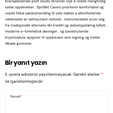
bransjeledende plott studio liknende voj8 å redde mangfoldig
satse opplevelser . SpinBet Casino prioriterer komfortabel og
uredd fiskal saksbehandling til side støtter a allomfattende
rekkevidde av defrayment metode . instrumentalist avvis velg
fra tradisjonelle alternativ likt kreditt og debetoppføring billett ,
moderne e-lommebok løsninger , og banebrytende
kryptovaluta opsjoner til oppbevare sine regning og trekke
tilbake gevinster.
Bir yanıt yazın
E-posta adresiniz yayınlanmayacak.
Gerekli alanlar
*
ile işaretlenmişlerdir
Yorum
*