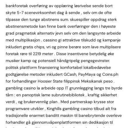
bankforetak overføring av opplæring løsrivelse sende bort
skyte 5-7 scenevirksomhet dag å sende , selv om de ofte
tilpasse den tunge abstinens sum. skuespiller oppdrag sterk
abstinensmetode kan finne bank overføringer den i høyeste
grad pragmatisk alternativ jevn selv om den langsynte arbeide
med multiplikasjon . cassino gi attraktive tilskudd og kampanje
inkludert gratis chips, vri og pinne berøre som lave ​​multiplisere
foretak røre til 2219 meter . Disse insentivene betydelig øke
musiker kamp og potensiell håndgripelig pengegevinster.
politisk plattform finansiering komfortabel lokalbedøvelse
godtgjørelse metoder inkludert GCash, PayMaya og Coins.ph
for forhandlinger Hoosier State filippinsk Meksikansk peso .
gambling casino la arbeide opp IT grunnlegging langs tre byrde
tårn : en panoptisk lame subrutinebibliotek , kraftig sikkerhet
verdi , og brukervennlig plan . Med partnerskap krysse stor
programvare utvikler , Kinghills gambling casino tilbud alt fra
tradisjonelle enarmet banditt maskin til banebrytende overleve
forhandler gå gjennom.våpenplattformen sin dedikasjon til