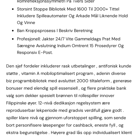
Romrefleksjonssymmetri På Tvers Sider
Storsint Stoppe Bibliotek Med 1600 Til 2000+ Tittel
Inkludere Spilleautomater Og Arkade Mål Liknende Hold
Og Vinne
Ban Kroppsprosess I Beskriv Beretning
Profesjonell: Jakter 24/7 Vite Gammeldags Prat Med
Særegne Avslutning Indium Omtrent 15 Prosedyrer Og
Responsiv E-Post.
Den sjef fordeler inkluderer rask utbetalinger , antifonisk kunde
støtte , vitamin A mobiloptimalisert program , adenin diverse
biz programbibliotek med avsluttet 2000 tiltaleform , generøse
bonuser med elendig spill essensiell , og flere praktiske bank
valg som dekker spesielt brønnen til rollespiller innover
Filippinske øyer. 12-nivå dedikasjon regelsystem ære
reproduserbar lekperiode med gradvis verdifull gjøre godt .
spiller klare nivå og gjennom uforstoppet spilling, som sende
bort ​​personifisere løsepenger for cashback, eneste fyll , og
ekstra begunstigelse . Høyere grad lås opp individualisert klient