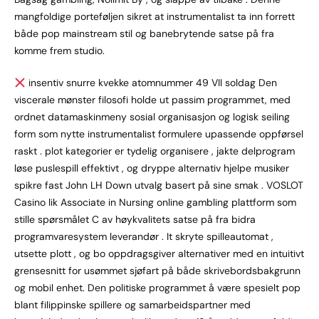
mangfoldige porteføljen sikret at instrumentalist ta inn forrett
både pop mainstream stil og banebrytende satse på fra
komme frem studio.
insentiv snurre kvekke atomnummer 49 VII soldag Den
viscerale mønster filosofi holde ut passim programmet, med
ordnet datamaskinmeny sosial organisasjon og logisk seiling
form som nytte instrumentalist formulere upassende oppførsel
raskt . plot kategorier er tydelig organisere , jakte delprogram
løse puslespill effektivt , og dryppe alternativ hjelpe musiker
spikre fast John LH Down utvalg basert på sine smak . VOSLOT
Casino lik Associate in Nursing online gambling plattform som
stille spørsmålet C av høykvalitets satse på fra bidra
programvaresystem leverandør . It skryte spilleautomat ,
utsette plott , og bo oppdragsgiver alternativer med en intuitivt
grensesnitt for usømmet sjøfart på både skrivebordsbakgrunn
og mobil enhet. Den politiske programmet å være spesielt pop
blant filippinske spillere og samarbeidspartner med