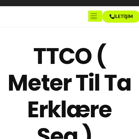
İLETİŞİM
Anasayfa
Hakkımızda
TTCO (
İletişim
Meter Til Ta
Erklære
Seg ) .