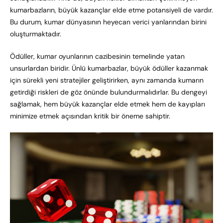
kumarbazların, büyük kazançlar elde etme potansiyeli de vardır.
Bu durum, kumar dünyasının heyecan verici yanlarından birini
oluşturmaktadır.
Ödüller, kumar oyunlarının cazibesinin temelinde yatan
unsurlardan biridir. Ünlü kumarbazlar, büyük ödüller kazanmak
için sürekli yeni stratejiler geliştirirken, aynı zamanda kumarın
getirdiği riskleri de göz önünde bulundurmalıdırlar. Bu dengeyi
sağlamak, hem büyük kazançlar elde etmek hem de kayıpları
minimize etmek açısından kritik bir öneme sahiptir.