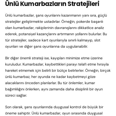
Ünlü Kumarbazların Stratejileri
Ünlü kumarbazlar, şans oyunlarını kazanmanın yanı sıra, güçlü
stratejiler geliştirmekte ustadırlar. Örneğin, pokerde başarılı
olan kumarbazlar, rakiplerinin davranışlarını dikkatlice analiz
ederek, potansiyel kazançlarını artırmanın yollarını bulurlar. Bu
tür stratejiler, sadece kart oyunlarıyla sınırlı kalmayıp, slot
oyunları ve diğer şans oyunlarına da uygulanabilir.
Bir diğer önemli strateji ise, kayıpları minimize etme üzerine
kuruludur. Kumarbazlar, kaybettikleri parayı telafi etme hırsıyla
hareket etmemek için belirli bir bütçe belirlerler. Örneğin, birçok
ünlü kumarbaz, her oyunda ne kadar kaybetmeyi göze
alacaklarını önceden planlarlar. Bu tür önlemler, kumar
bağımlılığını önlerken, aynı zamanda daha disiplinli bir oyun
süreci sağlar.
Son olarak, şans oyunlarında duygusal kontrol de büyük bir
öneme sahiptir. Ünlü kumarbazlar, oyun sırasında duygusal