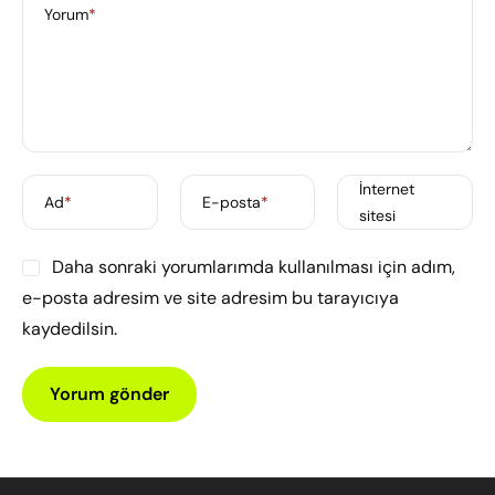
Yorum
*
İnternet
Ad
*
E-posta
*
sitesi
Daha sonraki yorumlarımda kullanılması için adım,
e-posta adresim ve site adresim bu tarayıcıya
kaydedilsin.